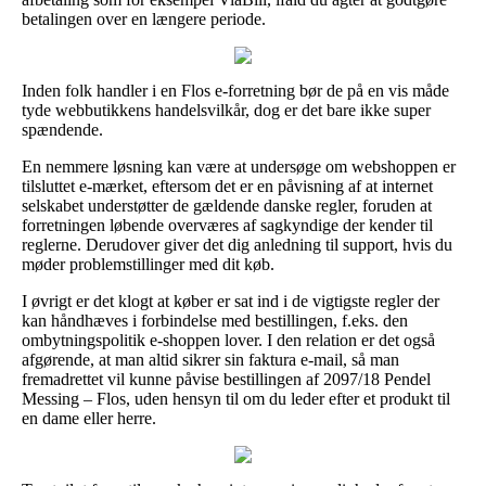
betalingen over en længere periode.
Inden folk handler i en Flos e-forretning bør de på en vis måde
tyde webbutikkens handelsvilkår, dog er det bare ikke super
spændende.
En nemmere løsning kan være at undersøge om webshoppen er
tilsluttet e-mærket, eftersom det er en påvisning af at internet
selskabet understøtter de gældende danske regler, foruden at
forretningen løbende overværes af sagkyndige der kender til
reglerne. Derudover giver det dig anledning til support, hvis du
møder problemstillinger med dit køb.
I øvrigt er det klogt at køber er sat ind i de vigtigste regler der
kan håndhæves i forbindelse med bestillingen, f.eks. den
ombytningspolitik e-shoppen lover. I den relation er det også
afgørende, at man altid sikrer sin faktura e-mail, så man
fremadrettet vil kunne påvise bestillingen af 2097/18 Pendel
Messing – Flos, uden hensyn til om du leder efter et produkt til
en dame eller herre.