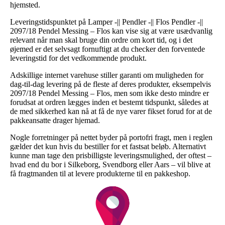
hjemsted.
Leveringstidspunktet på Lamper -|| Pendler -|| Flos Pendler -||
2097/18 Pendel Messing – Flos kan vise sig at være usædvanlig
relevant når man skal bruge din ordre om kort tid, og i det
øjemed er det selvsagt fornuftigt at du checker den forventede
leveringstid for det vedkommende produkt.
Adskillige internet varehuse stiller garanti om muligheden for
dag-til-dag levering på de fleste af deres produkter, eksempelvis
2097/18 Pendel Messing – Flos, men som ikke desto mindre er
forudsat at ordren lægges inden et bestemt tidspunkt, således at
de med sikkerhed kan nå at få de nye varer fikset forud for at de
pakkeansatte drager hjemad.
Nogle forretninger på nettet byder på portofri fragt, men i reglen
gælder det kun hvis du bestiller for et fastsat beløb. Alternativt
kunne man tage den prisbilligste leveringsmulighed, der oftest –
hvad end du bor i Silkeborg, Svendborg eller Aars – vil blive at
få fragtmanden til at levere produkterne til en pakkeshop.