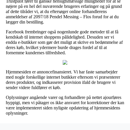
Trustpilot fører til ganske hensigtsmæssige muligheder for at se
nøjere på en hel del nuværende brugeres erfaringer og på grund
af dette tilråder vi, at du eftersøger online forhandlerens
anmeldelser af 2097/18 Pendel Messing – Flos forud for at du
lægger din bestilling.
Facebook frembringer også nogenlunde gode metoder til at få
kendskab til internet shoppens pålidelighed. Desuden ser vi
endda e-butikker som gør det muligt at skrive en bedømmelse af
deres køb, hvilket ydermere burde drages fordel af til at
fornemme kundernes tilfredshed.
Hjemmesiden er annoncefinansieret. Vi har faste samarbejder
med nogle forskellige internet butikker eftersom vi præsenterer
deres produkter, og indkasserer provision ifald de brugere vi
sender videre fuldfører et køb.
Oplysninger angående varer og forhandlere på nettet ajourføres
hyppigt, men vi påtager os ikke ansvaret for korrektioner der kan
være implementeret siden nyligste opdatering af hjemmesidens
oplysninger.