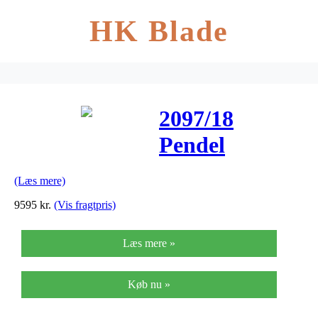
HK Blade
2097/18
Pendel
Messing – Flos
(Læs mere)
9595
kr.
(Vis fragtpris)
Læs mere »
Køb nu »