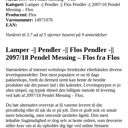
Kategori:
Lamper -|| Pendler -|| Flos Pendler -|| 2097/18 Pendel
Messing – Flos
Producent:
Flos
Varenummer:
14971078
EAN:
Vurderet til
3.7
ud af 5 stjerner baseret på
9
anmeldelser
Lamper -|| Pendler -|| Flos Pendler -||
2097/18 Pendel Messing – Flos fra Flos
Størstedelen af internet webshops frembyder efterhånden diverse
leveringsmodeller. Den mest populære er nu til dags
pakkeshops, fordi du dermed nemt kan hente de bestilte
produkter når det passer ind i din kalender. Leveringstypen er jo
ultra simpel, og typisk tilmed den billigste metode til levering
ved køb af 2097/18 Pendel Messing – Flos.
Du bør alternativt overveje at få varerne leveret til din
privatbolig eller til når du er på job. Den er godt nok en smule
mere bekostelig, men omvendt særdeles ligetil. Den mest
letkøbte fragtmulighed er dog selv at hente ordren, som desværre
stiller krav om at du opholder dig lige ved online firmaets