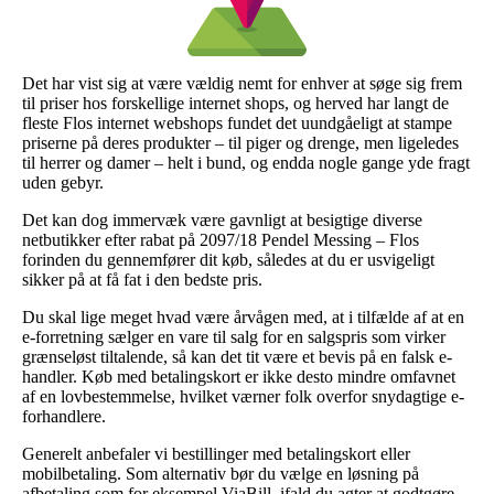
Det har vist sig at være vældig nemt for enhver at søge sig frem
til priser hos forskellige internet shops, og herved har langt de
fleste Flos internet webshops fundet det uundgåeligt at stampe
priserne på deres produkter – til piger og drenge, men ligeledes
til herrer og damer – helt i bund, og endda nogle gange yde fragt
uden gebyr.
Det kan dog immervæk være gavnligt at besigtige diverse
netbutikker efter rabat på 2097/18 Pendel Messing – Flos
forinden du gennemfører dit køb, således at du er usvigeligt
sikker på at få fat i den bedste pris.
Du skal lige meget hvad være årvågen med, at i tilfælde af at en
e-forretning sælger en vare til salg for en salgspris som virker
grænseløst tiltalende, så kan det tit være et bevis på en falsk e-
handler. Køb med betalingskort er ikke desto mindre omfavnet
af en lovbestemmelse, hvilket værner folk overfor snydagtige e-
forhandlere.
Generelt anbefaler vi bestillinger med betalingskort eller
mobilbetaling. Som alternativ bør du vælge en løsning på
afbetaling som for eksempel ViaBill, ifald du agter at godtgøre