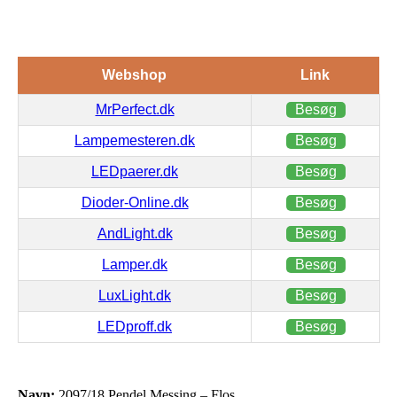
Webshop
Link
MrPerfect.dk
Besøg
Lampemesteren.dk
Besøg
LEDpaerer.dk
Besøg
Dioder-Online.dk
Besøg
AndLight.dk
Besøg
Lamper.dk
Besøg
LuxLight.dk
Besøg
LEDproff.dk
Besøg
Navn:
2097/18 Pendel Messing – Flos