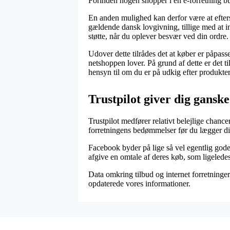
Forinden nogen shopper i en e-forretning bur
En anden mulighed kan derfor være at efters
gældende dansk lovgivning, tillige med at in
støtte, når du oplever besvær ved din ordre
Udover dette tilrådes det at køber er påpas
netshoppen lover. På grund af dette er det ti
hensyn til om du er på udkig efter produkter 
Trustpilot giver dig gans
Trustpilot medfører relativt belejlige chanc
forretningens bedømmelser før du lægger din
Facebook byder på lige så vel egentlig gode
afgive en omtale af deres køb, som ligeledes 
Data omkring tilbud og internet forretninger 
opdaterede vores informationer.