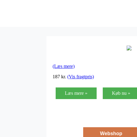
(Læs mere)
187
kr.
(Vis fragtpris)
Læs mere »
Køb nu »
Webshop