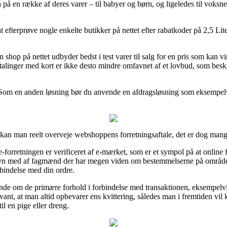
n på en række af deres varer – til babyer og børn, og ligeledes til vok
efterprøve nogle enkelte butikker på nettet efter rabatkoder på 2,5 Lit
 shop på nettet udbyder bedst i test varer til salg for en pris som kan vir
etalinger med kort er ikke desto mindre omfavnet af et lovbud, som bes
. Som en anden løsning bør du anvende en afdragsløsning som eksempelvis
kan man reelt overveje webshoppens forretningsaftale, det er dog mange
orretningen er verificeret af e-mærket, som er et sympol på at online f
tilsyn med af fagmænd der har megen viden om bestemmelserne på området
rbindelse med din ordre.
ende om de primære forhold i forbindelse med transaktionen, eksempelv
levant, at man altid opbevarer ens kvittering, således man i fremtiden vil
l en pige eller dreng.