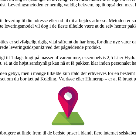
edst. Leveringsmetoden er nemlig vældig bekvem, og tit også den mest l
 til levering til din adresse eller ud til dit arbejdes adresse. Metoden 
e leveringsmodel vil dog i de fleste tilfælde være at du selv henter pak
es er selvfølgelig rigtig vital såfremt du har brug for dine nye varer om
imerede leveringstidspunkt ved det pågældende produkt.
dsigt til 1 dags fragt på masser af varenumre, eksempelvis 2,5 Liter Hydr
 så at de højst sandsynligt kan nå at få pakken klar inden personalet har
en gebyr, men i mange tilfælde kun ifald der erhverves for en bestemt p
anset om du bor tæt på Kolding, Værløse eller Hinnerup – er at få bragt p
brugere at finde frem til de bedste priser i blandt flere internet selskaber