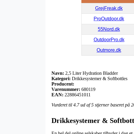
GrejFreak.dk
ProOutdoor.dk
55Nord.dk
OutdoorPro.dk
Outmore.dk
Navn:
2,5 Liter Hydration Bladder
Kategori:
Drikkesystemer & Softbottles
Producent:
Varenummer:
680119
EAN:
22886451011
Vurderet til
4.7
ud af 5 stjerner baseret på
2
Drikkesystemer & Softbott
En hel del online selskaber tilbyder i dag et