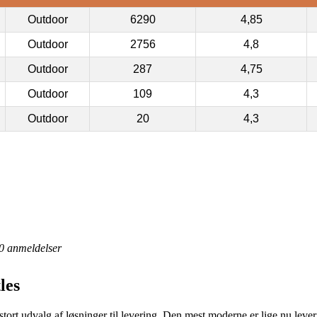
Outdoor
6290
4,85
Outdoor
2756
4,8
Outdoor
287
4,75
Outdoor
109
4,3
Outdoor
20
4,3
0
anmeldelser
les
 stort udvalg af løsninger til levering. Den mest moderne er lige nu lever