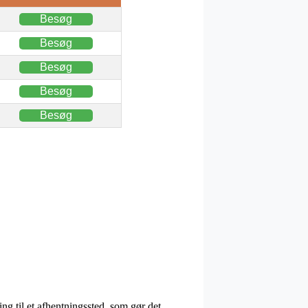
Besøg
Besøg
Besøg
Besøg
Besøg
ing til et afhentningssted, som gør det