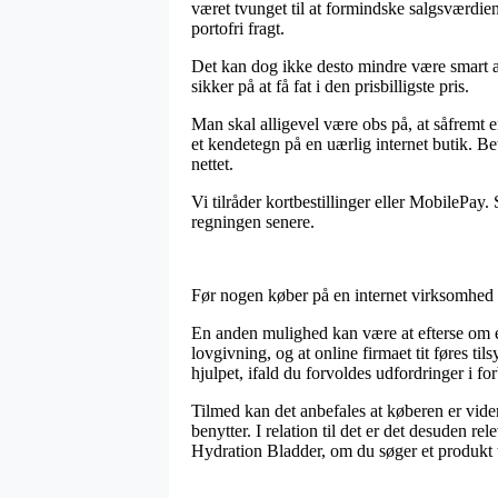
været tvunget til at formindske salgsværdie
portofri fragt.
Det kan dog ikke desto mindre være smart at 
sikker på at få fat i den prisbilligste pris.
Man skal alligevel være obs på, at såfremt en
et kendetegn på en uærlig internet butik. B
nettet.
Vi tilråder kortbestillinger eller MobilePay
regningen senere.
Før nogen køber på en internet virksomhed 
En anden mulighed kan være at efterse om e-f
lovgivning, og at online firmaet tit føres 
hjulpet, ifald du forvoldes udfordringer i fo
Tilmed kan det anbefales at køberen er vid
benytter. I relation til det er det desuden re
Hydration Bladder, om du søger et produkt ti