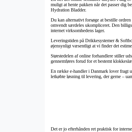
muligt at hente pakken når det passer dig b
Hydration Bladder.
Du kan alternativt forsøge at bestille ordren
omvendt særdeles ukompliceret. Den billigst
internet virksomhedens lager.
Leveringstiden på Drikkesystemer & Softbottl
øjensynligt væsentligt at vi finder det est
Størstedelen af online forhandlere stiller u
gennemføres forud for et bestemt klokkeslæt,
En række e-handler i Danmark lover fragt ud
letkøbte løsning til levering, der gerne – u
Det er jo efterhånden ret praktisk for internet