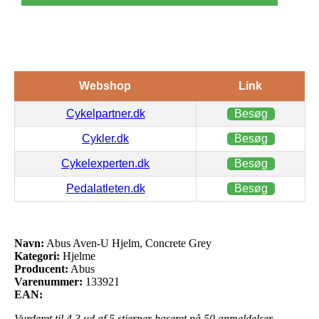
Webshop
Link
Cykelpartner.dk
Besøg
Cykler.dk
Besøg
Cykelexperten.dk
Besøg
Pedalatleten.dk
Besøg
Navn:
Abus Aven-U Hjelm, Concrete Grey
Kategori:
Hjelme
Producent:
Abus
Varenummer:
133921
EAN:
Vurderet til
4.3
ud af 5 stjerner baseret på
50
anmeldelser