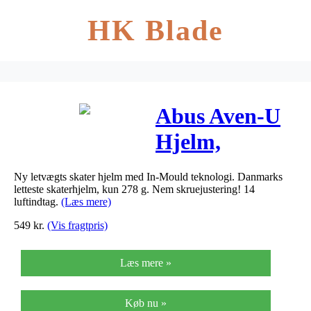
HK Blade
Abus Aven-U
Hjelm,
Concrete Grey
Ny letvægts skater hjelm med In-Mould teknologi. Danmarks
letteste skaterhjelm, kun 278 g. Nem skruejustering! 14
luftindtag.
(Læs mere)
549
kr.
(Vis fragtpris)
Læs mere »
Køb nu »