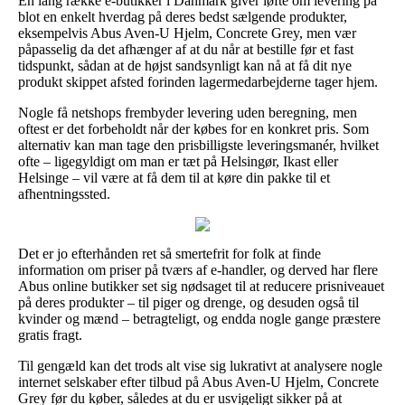
En lang række e-butikker i Danmark giver løfte om levering på
blot en enkelt hverdag på deres bedst sælgende produkter,
eksempelvis Abus Aven-U Hjelm, Concrete Grey, men vær
påpasselig da det afhænger af at du når at bestille før et fast
tidspunkt, sådan at de højst sandsynligt kan nå at få dit nye
produkt skippet afsted forinden lagermedarbejderne tager hjem.
Nogle få netshops frembyder levering uden beregning, men
oftest er det forbeholdt når der købes for en konkret pris. Som
alternativ kan man tage den prisbilligste leveringsmanér, hvilket
ofte – ligegyldigt om man er tæt på Helsingør, Ikast eller
Helsinge – vil være at få dem til at køre din pakke til et
afhentningssted.
Det er jo efterhånden ret så smertefrit for folk at finde
information om priser på tværs af e-handler, og derved har flere
Abus online butikker set sig nødsaget til at reducere prisniveauet
på deres produkter – til piger og drenge, og desuden også til
kvinder og mænd – betragteligt, og endda nogle gange præstere
gratis fragt.
Til gengæld kan det trods alt vise sig lukrativt at analysere nogle
internet selskaber efter tilbud på Abus Aven-U Hjelm, Concrete
Grey før du køber, således at du er usvigeligt sikker på at