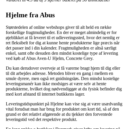
Hjelme fra Abus
Størstedelen af online webshops giver til alt held en række
forskellige fragtmuligheder. En der er meget almindelig er for
øjeblikket at få leveret til et udleveringssted, hvor det nemlig er
ret fleksibelt for dig at kunne hente produkterne lige præcis når
det passer ind i din kalender. Fragtmuligheden er altså særligt
enkel, samt ofte desuden den mindst kostelige type af levering
ved køb af Abus Aven-U Hjelm, Concrete Grey.
Du kan derudover overveje at få varerne bragt hjem til dig eller
til dit arbejdes adresse. Metoden bliver en gang i mellem en
smule dyrere, men også ret gnidningsløs. Den mindst kostelige
leveringsmanér kan ikke modsiges at være selv at hente
produkterne, hvilket dog nødvendiggør at du fysisk befinder dig
med kort afstand til internet butikkens lager.
Leveringstidspunktet på Hjelme kan vise sig at være usædvanlig
vital forudsat man har brug for produktet om kort tid, så af den
grund er det relativt afgørende at du tjekker den forventede
leveringstid ved det respektive produkt.