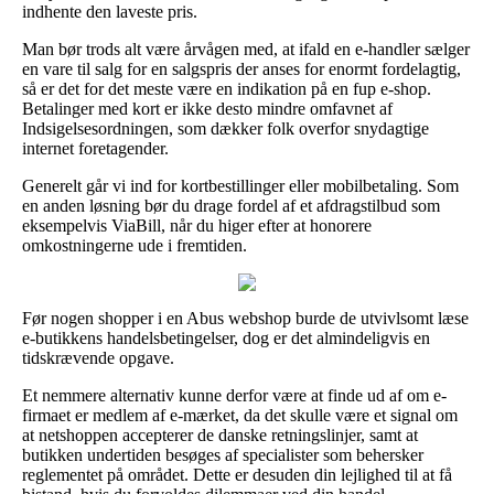
indhente den laveste pris.
Man bør trods alt være årvågen med, at ifald en e-handler sælger
en vare til salg for en salgspris der anses for enormt fordelagtig,
så er det for det meste være en indikation på en fup e-shop.
Betalinger med kort er ikke desto mindre omfavnet af
Indsigelsesordningen, som dækker folk overfor snydagtige
internet foretagender.
Generelt går vi ind for kortbestillinger eller mobilbetaling. Som
en anden løsning bør du drage fordel af et afdragstilbud som
eksempelvis ViaBill, når du higer efter at honorere
omkostningerne ude i fremtiden.
Før nogen shopper i en Abus webshop burde de utvivlsomt læse
e-butikkens handelsbetingelser, dog er det almindeligvis en
tidskrævende opgave.
Et nemmere alternativ kunne derfor være at finde ud af om e-
firmaet er medlem af e-mærket, da det skulle være et signal om
at netshoppen accepterer de danske retningslinjer, samt at
butikken undertiden besøges af specialister som behersker
reglementet på området. Dette er desuden din lejlighed til at få