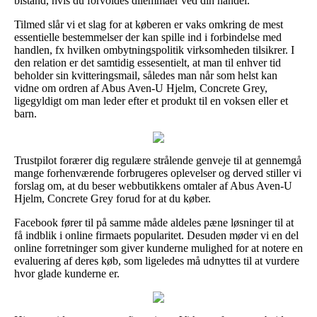
bistand, hvis du forvoldes dilemmaer ved din handel.
Tilmed slår vi et slag for at køberen er vaks omkring de mest
essentielle bestemmelser der kan spille ind i forbindelse med
handlen, fx hvilken ombytningspolitik virksomheden tilsikrer. I
den relation er det samtidig essesentielt, at man til enhver tid
beholder sin kvitteringsmail, således man når som helst kan
vidne om ordren af Abus Aven-U Hjelm, Concrete Grey,
ligegyldigt om man leder efter et produkt til en voksen eller et
barn.
Trustpilot forærer dig regulære strålende genveje til at gennemgå
mange forhenværende forbrugeres oplevelser og derved stiller vi
forslag om, at du beser webbutikkens omtaler af Abus Aven-U
Hjelm, Concrete Grey forud for at du køber.
Facebook fører til på samme måde aldeles pæne løsninger til at
få indblik i online firmaets popularitet. Desuden møder vi en del
online forretninger som giver kunderne mulighed for at notere en
evaluering af deres køb, som ligeledes må udnyttes til at vurdere
hvor glade kunderne er.