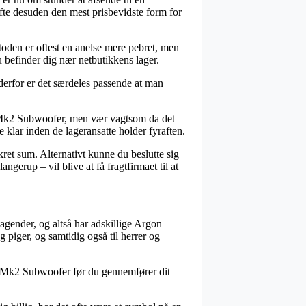
fte desuden den mest prisbevidste form for
toden er oftest en anelse mere pebret, men
u befinder dig nær netbutikkens lager.
 derfor er det særdeles passende at man
 Mk2 Subwoofer, men vær vagtsom da det
e klar inden de lageransatte holder fyraften.
kret sum. Alternativt kunne du beslutte sig
gerup – vil blive at få fragtfirmaet til at
tagender, og altså har adskillige Argon
 piger, og samtidig også til herrer og
10 Mk2 Subwoofer før du gennemfører dit