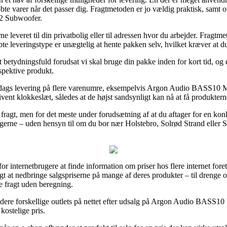
te varer når det passer dig. Fragtmetoden er jo vældig praktisk, samt o
2 Subwoofer.
leveret til din privatbolig eller til adressen hvor du arbejder. Fragtme
te leveringstype er unægtelig at hente pakken selv, hvilket kræver at d
 betydningsfuld forudsat vi skal bruge din pakke inden for kort tid, og
espektive produkt.
 1 dags levering på flere varenumre, eksempelvis Argon Audio BASS10
givent klokkeslæt, således at de højst sandsynligt kan nå at få produktern
i fragt, men for det meste under forudsætning af at du aftager for en kon
gerne – uden hensyn til om du bor nær Holstebro, Solrød Strand eller Slan
or internetbrugere at finde information om priser hos flere internet fore
 at nedbringe salgspriserne på mange af deres produkter – til drenge og
e fragt uden beregning.
studere forskellige outlets på nettet efter udsalg på Argon Audio BASS
 kostelige pris.