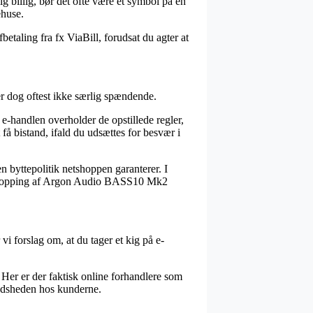
ig billig, bør det ofte være et symbol på en
ehuse.
betaling fra fx ViaBill, forudsat du agter at
r dog oftest ikke særlig spændende.
e-handlen overholder de opstillede regler,
få bistand, ifald du udsættes for besvær i
n byttepolitik netshoppen garanterer. I
sin shopping af Argon Audio BASS10 Mk2
vi forslag om, at du tager et kig på e-
Her er der faktisk online forhandlere som
fredsheden hos kunderne.