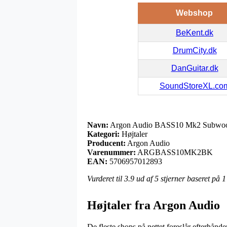
Webshop
BeKent.dk
DrumCity.dk
DanGuitar.dk
SoundStoreXL.co
Navn:
Argon Audio BASS10 Mk2 Subwoo
Kategori:
Højtaler
Producent:
Argon Audio
Varenummer:
ARGBASS10MK2BK
EAN:
5706957012893
Vurderet til
3.9
ud af 5 stjerner baseret på
1
Højtaler fra Argon Audio
De fleste shops på nettet foreslår efterhånd