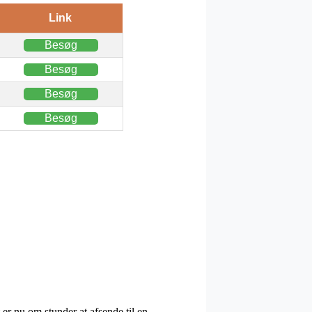
Link
Besøg
Besøg
Besøg
Besøg
 er nu om stunder at afsende til en