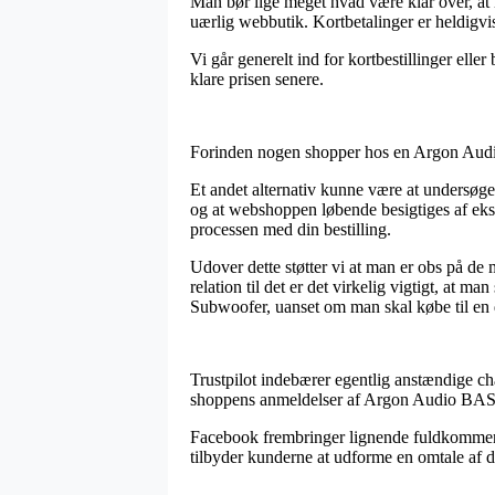
Man bør lige meget hvad være klar over, at n
uærlig webbutik. Kortbetalinger er heldigvis
Vi går generelt ind for kortbestillinger elle
klare prisen senere.
Forinden nogen shopper hos en Argon Audio i
Et andet alternativ kunne være at undersøge
og at webshoppen løbende besigtiges af ekspe
processen med din bestilling.
Udover dette støtter vi at man er obs på de 
relation til det er det virkelig vigtigt, a
Subwoofer, uanset om man skal købe til en 
Trustpilot indebærer egentlig anstændige cha
shoppens anmeldelser af Argon Audio BAS
Facebook frembringer lignende fuldkommen f
tilbyder kunderne at udforme en omtale af der