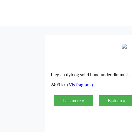
Læg en dyb og solid bund under din musik o
2499
kr.
(Vis fragtpris)
Læs mere »
Køb nu »