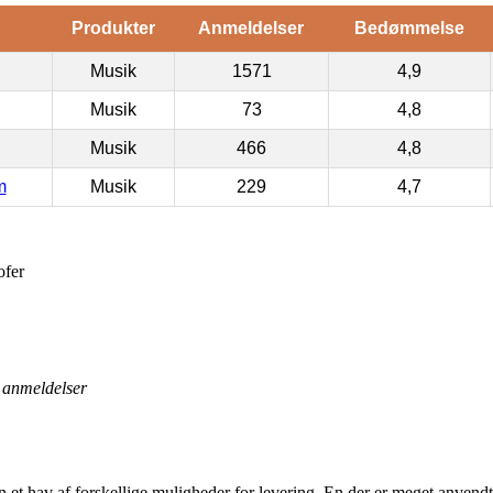
Produkter
Anmeldelser
Bedømmelse
Musik
1571
4,9
Musik
73
4,8
Musik
466
4,8
m
Musik
229
4,7
fer
anmeldelser
en et hav af forskellige muligheder for levering. En der er meget anvendt