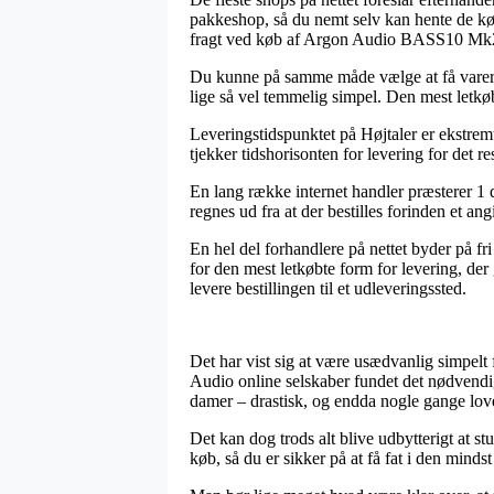
pakkeshop, så du nemt selv kan hente de køb
fragt ved køb af Argon Audio BASS10 Mk
Du kunne på samme måde vælge at få varerne 
lige så vel temmelig simpel. Den mest letkøb
Leveringstidspunktet på Højtaler er ekstremt
tjekker tidshorisonten for levering for det r
En lang række internet handler præsterer
regnes ud fra at der bestilles forinden et an
En hel del forhandlere på nettet byder på fr
for den mest letkøbte form for levering, der 
levere bestillingen til et udleveringssted.
Det har vist sig at være usædvanlig simpelt f
Audio online selskaber fundet det nødvendigt
damer – drastisk, og endda nogle gange lov
Det kan dog trods alt blive udbytterigt at 
køb, så du er sikker på at få fat i den mindst