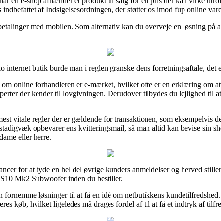
år en e-shop afhænder et produkt til salg for en pris der kan virke utrol
 indbefattet af Indsigelsesordningen, der støtter os imod fup online var
r betalinger med mobilen. Som alternativ kan du overveje en løsning på af
nternet butik burde man i reglen granske dens forretningsaftale, det e
 om online forhandleren er e-mærket, hvilket ofte er en erklæring om at 
rter der kender til lovgivningen. Derudover tilbydes du lejlighed til at 
mest vitale regler der er gældende for transaktionen, som eksempelvis de
t man stadigvæk opbevarer ens kvitteringsmail, så man altid kan bevise 
dame eller herre.
ncer for at tyde en hel del øvrige kunders anmeldelser og herved stiller 
S10 Mk2 Subwoofer inden du bestiller.
ornemme løsninger til at få en idé om netbutikkens kundetilfredshed. 
es køb, hvilket ligeledes må drages fordel af til at få et indtryk af til