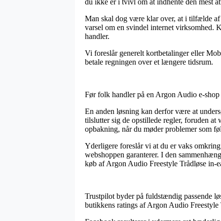
du ikke er i tvivl om at indhente den mest att
Man skal dog være klar over, at i tilfælde af 
varsel om en svindel internet virksomhed. K
handler.
Vi foreslår generelt kortbetalinger eller Mo
betale regningen over et længere tidsrum.
Før folk handler på en Argon Audio e-shop 
En anden løsning kan derfor være at undersø
tilslutter sig de opstillede regler, foruden 
opbakning, når du møder problemer som føl
Yderligere foreslår vi at du er vaks omkring
webshoppen garanterer. I den sammenhæng er
køb af Argon Audio Freestyle Trådløse in-ea
Trustpilot byder på fuldstændig passende løs
butikkens ratings af Argon Audio Freestyle T