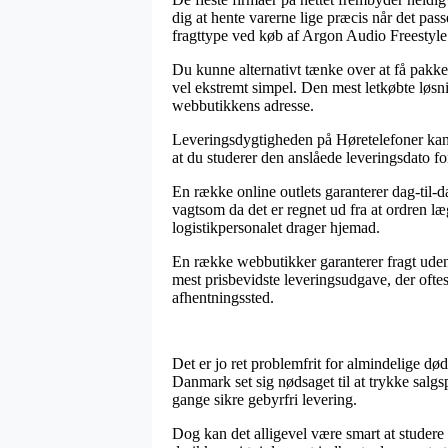
dig at hente varerne lige præcis når det pas
fragttype ved køb af Argon Audio Freestyle 
Du kunne alternativt tænke over at få pakken
vel ekstremt simpel. Den mest letkøbte løsnin
webbutikkens adresse.
Leveringsdygtigheden på Høretelefoner kan 
at du studerer den anslåede leveringsdato fo
En række online outlets garanterer dag-til-
vagtsom da det er regnet ud fra at ordren læg
logistikpersonalet drager hjemad.
En række webbutikker garanterer fragt uden
mest prisbevidste leveringsudgave, der oftest
afhentningssted.
Det er jo ret problemfrit for almindelige dø
Danmark set sig nødsaget til at trykke salgsp
gange sikre gebyrfri levering.
Dog kan det alligevel være smart at studere