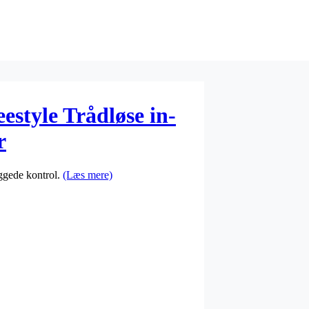
estyle Trådløse in-
r
ggede kontrol.
(Læs mere)