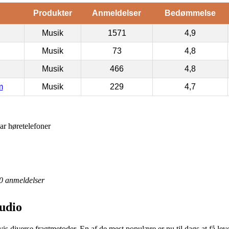
Produkter
Anmeldelser
Bedømmelse
Musik
1571
4,9
Musik
73
4,8
Musik
466
4,8
m
Musik
229
4,7
ar høretelefoner
0
anmeldelser
udio
vis diverse fragtmetoder. En af de mest populære er nu til dags at få lev