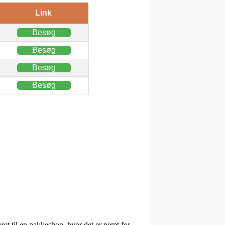
Link
Besøg
Besøg
Besøg
Besøg
eret til en pakkeshop, hvor det er nemt for