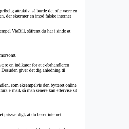
egribelig attraktiv, så burde det ofte være en
en, der skærmer en imod falske internet
empel ViaBill, såfremt du har i sinde at
 morsomt.
ære en indikator for at e-forhandleren
e. Desuden giver det dig anledning til
andlen, som eksempelvis den bytteret online
ra e-mail, så man senere kan eftervise sit
t prisværdigt, at du beser internet