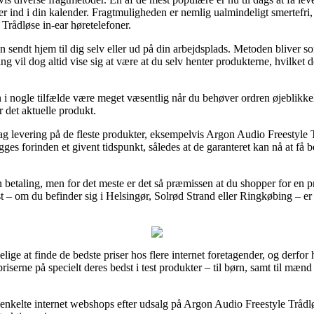
ser ind i din kalender. Fragtmuligheden er nemlig ualmindeligt smertefr
Trådløse in-ear høretelefoner.
 sendt hjem til dig selv eller ud på din arbejdsplads. Metoden bliver so
g vil dog altid vise sig at være at du selv henter produkterne, hvilket d
i nogle tilfælde være meget væsentlig når du behøver ordren øjeblikkel
r det aktuelle produkt.
dag levering på de fleste produkter, eksempelvis Argon Audio Freestyle 
ges forinden et givent tidspunkt, således at de garanteret kan nå at få b
 betaling, men for det meste er det så præmissen at du shopper for en
 – om du befinder sig i Helsingør, Solrød Strand eller Ringkøbing – er at
delige at finde de bedste priser hos flere internet foretagender, og derf
riserne på specielt deres bedst i test produkter – til børn, samt til mæn
 enkelte internet webshops efter udsalg på Argon Audio Freestyle Trådlø