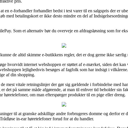
raktive pris.
at en e-forhandler forhandler bedst i test varer til en salgspris der er ub
øb med betalingskort er ikke desto mindre en del af Indsigelsesordning
bilePay. Som et alternativ bør du overveje en afdragsløsning som for eks
kunne de altid skimme e-butikkens regler, det er dog gerne ikke særlig
ge hvorvidt internet webshoppen er støttet af e-mærket, siden det kan v
at webshoppen lejlighedsvis besøges af fagfolk som har indsigt i vilkåren
ge af din shopping.
 de mest vitale retningslinjer der gør sig gældende i forbindelse med h
 det på samme måde afgørende, at man til enhver tid beholder sin faktu
r høretelefoner, om man efterspørger produkter til en pige eller dreng.
ninger til at granske adskillige andre forbrugeres domme og derfor er de
rådløse in-ear høretelefoner forud for at du handler.