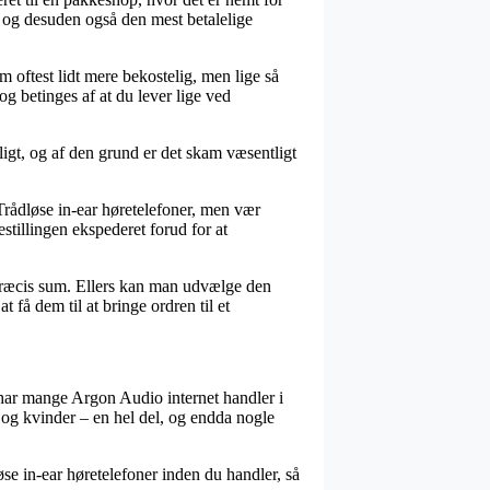
i, og desuden også den mest betalelige
m oftest lidt mere bekostelig, men lige så
og betinges af at du lever lige ved
igt, og af den grund er det skam væsentligt
Trådløse in-ear høretelefoner, men vær
estillingen ekspederet forud for at
 præcis sum. Ellers kan man udvælge den
 få dem til at bringe ordren til et
or har mange Argon Audio internet handler i
d og kvinder – en hel del, og endda nogle
se in-ear høretelefoner inden du handler, så