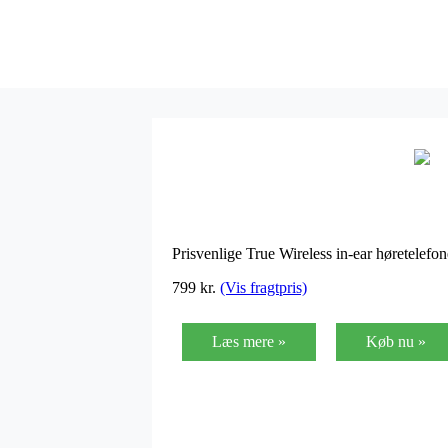
Prisvenlige True Wireless in-ear høretelef
799
kr.
(Vis fragtpris)
Læs mere »
Køb nu »