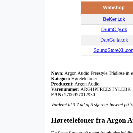
Webshop
BeKent.dk
DrumCity.dk
DanGuitar.dk
SoundStoreXL.co
Navn:
Argon Audio Freestyle Trådløse in-e
Kategori:
Høretelefoner
Producent:
Argon Audio
Varenummer:
ARGHPFREESTYLEBK
EAN:
5706957012930
Vurderet til
3.7
ud af 5 stjerner baseret på
3
Høretelefoner fra Argon A
De fleste firmaer på nettet frembyder heldig