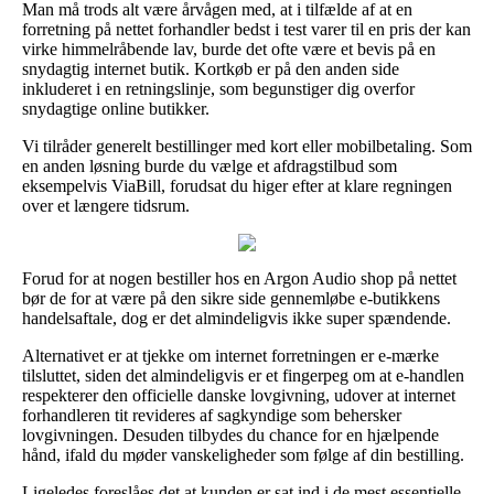
Man må trods alt være årvågen med, at i tilfælde af at en
forretning på nettet forhandler bedst i test varer til en pris der kan
virke himmelråbende lav, burde det ofte være et bevis på en
snydagtig internet butik. Kortkøb er på den anden side
inkluderet i en retningslinje, som begunstiger dig overfor
snydagtige online butikker.
Vi tilråder generelt bestillinger med kort eller mobilbetaling. Som
en anden løsning burde du vælge et afdragstilbud som
eksempelvis ViaBill, forudsat du higer efter at klare regningen
over et længere tidsrum.
Forud for at nogen bestiller hos en Argon Audio shop på nettet
bør de for at være på den sikre side gennemløbe e-butikkens
handelsaftale, dog er det almindeligvis ikke super spændende.
Alternativet er at tjekke om internet forretningen er e-mærke
tilsluttet, siden det almindeligvis er et fingerpeg om at e-handlen
respekterer den officielle danske lovgivning, udover at internet
forhandleren tit revideres af sagkyndige som behersker
lovgivningen. Desuden tilbydes du chance for en hjælpende
hånd, ifald du møder vanskeligheder som følge af din bestilling.
Ligeledes foreslåes det at kunden er sat ind i de mest essentielle