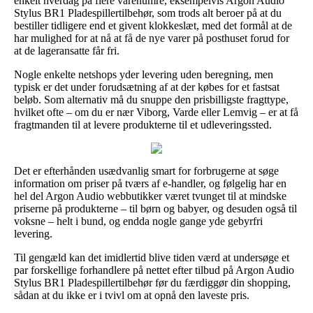
enkelt hverdag på flere varenumre, eksempelvis Argon Audio
Stylus BR1 Pladespillertilbehør, som trods alt beroer på at du
bestiller tidligere end et givent klokkeslæt, med det formål at de
har mulighed for at nå at få de nye varer på posthuset forud for
at de lageransatte får fri.
Nogle enkelte netshops yder levering uden beregning, men
typisk er det under forudsætning af at der købes for et fastsat
beløb. Som alternativ må du snuppe den prisbilligste fragttype,
hvilket ofte – om du er nær Viborg, Varde eller Lemvig – er at få
fragtmanden til at levere produkterne til et udleveringssted.
Det er efterhånden usædvanlig smart for forbrugerne at søge
information om priser på tværs af e-handler, og følgelig har en
hel del Argon Audio webbutikker været tvunget til at mindske
priserne på produkterne – til børn og babyer, og desuden også til
voksne – helt i bund, og endda nogle gange yde gebyrfri
levering.
Til gengæld kan det imidlertid blive tiden værd at undersøge et
par forskellige forhandlere på nettet efter tilbud på Argon Audio
Stylus BR1 Pladespillertilbehør før du færdiggør din shopping,
sådan at du ikke er i tvivl om at opnå den laveste pris.