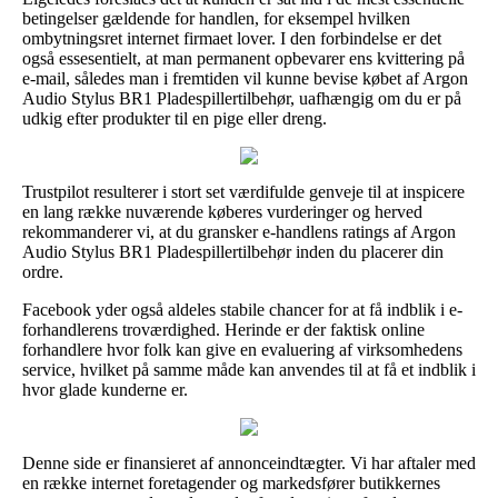
betingelser gældende for handlen, for eksempel hvilken
ombytningsret internet firmaet lover. I den forbindelse er det
også essesentielt, at man permanent opbevarer ens kvittering på
e-mail, således man i fremtiden vil kunne bevise købet af Argon
Audio Stylus BR1 Pladespillertilbehør, uafhængig om du er på
udkig efter produkter til en pige eller dreng.
Trustpilot resulterer i stort set værdifulde genveje til at inspicere
en lang række nuværende køberes vurderinger og herved
rekommanderer vi, at du gransker e-handlens ratings af Argon
Audio Stylus BR1 Pladespillertilbehør inden du placerer din
ordre.
Facebook yder også aldeles stabile chancer for at få indblik i e-
forhandlerens troværdighed. Herinde er der faktisk online
forhandlere hvor folk kan give en evaluering af virksomhedens
service, hvilket på samme måde kan anvendes til at få et indblik i
hvor glade kunderne er.
Denne side er finansieret af annonceindtægter. Vi har aftaler med
en række internet foretagender og markedsfører butikkernes