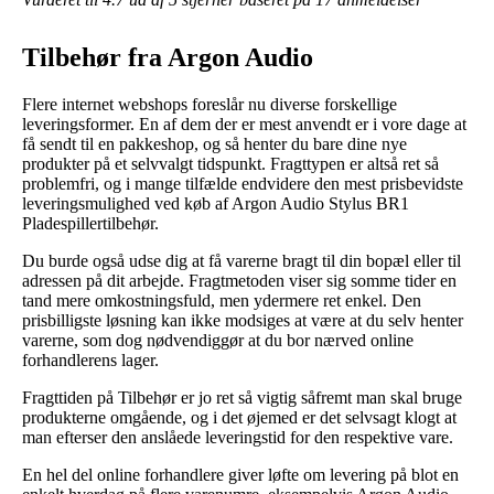
Tilbehør fra Argon Audio
Flere internet webshops foreslår nu diverse forskellige
leveringsformer. En af dem der er mest anvendt er i vore dage at
få sendt til en pakkeshop, og så henter du bare dine nye
produkter på et selvvalgt tidspunkt. Fragttypen er altså ret så
problemfri, og i mange tilfælde endvidere den mest prisbevidste
leveringsmulighed ved køb af Argon Audio Stylus BR1
Pladespillertilbehør.
Du burde også udse dig at få varerne bragt til din bopæl eller til
adressen på dit arbejde. Fragtmetoden viser sig somme tider en
tand mere omkostningsfuld, men ydermere ret enkel. Den
prisbilligste løsning kan ikke modsiges at være at du selv henter
varerne, som dog nødvendiggør at du bor nærved online
forhandlerens lager.
Fragttiden på Tilbehør er jo ret så vigtig såfremt man skal bruge
produkterne omgående, og i det øjemed er det selvsagt klogt at
man efterser den anslåede leveringstid for den respektive vare.
En hel del online forhandlere giver løfte om levering på blot en