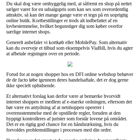
Du skal dog være omhyggelig med, at såfremt en shop på nettet
sælger varer for en udsalgspris som kan ses som overordentlig
attraktiv, så kan det mange gange være et tegn på en uoprigtig
online butik. Kortbestillinger er trods alt indbefattet af en
lovbestemmelse, hvilket begunstiger dig som køber overfor
uærlige internet shops.
Generelt anbefaler vi kortkøb eller MobilePay. Som alternativ
kan du overveje et tilbud som eksempelvis ViaBill, hvis du agter
at afbetale regningen over en periode.
Forud for at nogen shopper hos en DFI online webshop behøver
de de facto løbe igennem deres handelsaftale, det er dog gerne
ikke specielt ophidsende.
Et alternativt forslag kan derfor være at bemærke hvorvidt
internet shoppen er medlem af e-mærke ordningen, eftersom det
bør være en antydning af at netshoppen opererer i
overensstemmelse med de opstillede regler, foruden at den
hyppigt kontrolleres af jurister som forstår lovene på området.
Det er en rigtig god chance for en håndsrækning, hvis du
forvoldes problemstillinger i processen med din ordre.