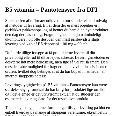
B5 vitamin – Pantotensyre fra DFI
Størstedelen af e-firmaer udlover nu om stunder et stort udvalg
af metoder til levering. En af dem der er mest populær er i
øjeblikket pakkeshops, og så henter du bare dine nye produkter
den dag der passer dig. Fragtmuligheden er jo ualmindeligt
ukompliceret, og ofte desuden den mest prisbevidste slags
levering ved køb af B5 depottabl. 100 mg – 90 tabl..
Du burde tillige forsøge at få produkterne leveret til din
privatbolig eller ud til dit arbejdes adresse. Leveringsmetoden er
desværre lidt mere bekostelig, men lige så vel ret så smart. Den
mest letkøbte mulighed for fragt er uden tvivl at du selv henter
ordren, hvilket dog betinges af at du har bopæl i nærheden af
internet shoppens adresse.
Leveringsdygtigheden på B5 vitamin – Pantotensyre kan være
særdeles vigtig forudsat du har brug for produktet lige om lidt,
og i det øjemed er det utvivlsomt aktuelt at du studerer den
estimerede leveringsdato for det respektive produkt.
Temmelig mange internet forretninger tilsiger levering på blot en
enkelt hverdag på mange af shoppens varenumre, eksempelvis