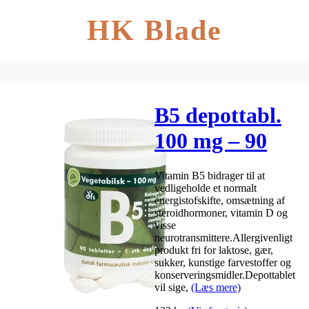
HK Blade
B5 depottabl.
100 mg – 90
tabl.
Vitamin B5 bidrager til at
vedligeholde et normalt
energistofskifte, omsætning af
steroidhormoner, vitamin D og
visse
neurotransmittere.Allergivenligt
produkt fri for laktose, gær,
sukker, kunstige farvestoffer og
konserveringsmidler.Depottablet
vil sige,
(Læs mere)