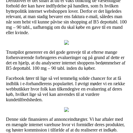
Derudover er det smart at du er vaks omkring de væsentligste
forhold der kan have indflydelse på handlen, som fx hvilken
byttepolitik internet webshoppen lover. Derfor er det ligeledes
relevant, at man stadig bevarer ens faktura e-mail, således man
når som helst vil kunne påvise sin shopping af B5 depottabl. 100
mg – 90 tabl., uafhængig om du skal købe en gave til en mand
eller kvinde.
Trustpilot genererer en del gode genveje til at efterse mange
forhenværende forbrugeres evalueringer og på grund af dette er
det en hjælp, at du analyserer internet shoppens bedømmelser af
B5 depottabl. 100 mg – 90 tabl. inden du køber.
Facebook fører til lige så vel temmelig solide chancer for at få
indblik i e-forhandlerens popularitet. I øvrigt møder vi en række
webbutikker hvor folk kan tilkendegive en evaluering af deres
køb, hvilket lige så vel kan anvendes til at vurdere
kundetilfredsheden.
Denne side finansieres af annonceindtægter. Vi har aftaler med
en mængde internet varehuse hvor vi formidler deres produkter,
og høster kommission i tilfælde af at du realiserer et indkøb.