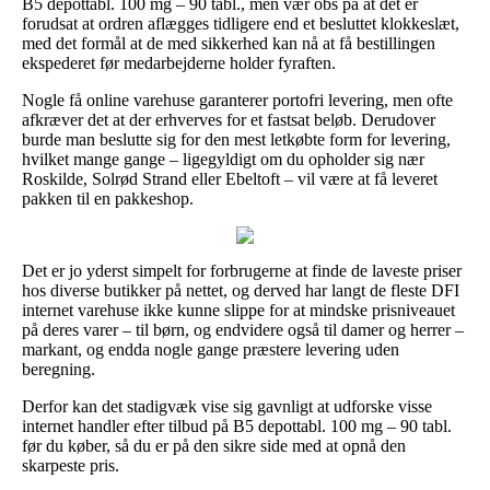
B5 depottabl. 100 mg – 90 tabl., men vær obs på at det er
forudsat at ordren aflægges tidligere end et besluttet klokkeslæt,
med det formål at de med sikkerhed kan nå at få bestillingen
ekspederet før medarbejderne holder fyraften.
Nogle få online varehuse garanterer portofri levering, men ofte
afkræver det at der erhverves for et fastsat beløb. Derudover
burde man beslutte sig for den mest letkøbte form for levering,
hvilket mange gange – ligegyldigt om du opholder sig nær
Roskilde, Solrød Strand eller Ebeltoft – vil være at få leveret
pakken til en pakkeshop.
Det er jo yderst simpelt for forbrugerne at finde de laveste priser
hos diverse butikker på nettet, og derved har langt de fleste DFI
internet varehuse ikke kunne slippe for at mindske prisniveauet
på deres varer – til børn, og endvidere også til damer og herrer –
markant, og endda nogle gange præstere levering uden
beregning.
Derfor kan det stadigvæk vise sig gavnligt at udforske visse
internet handler efter tilbud på B5 depottabl. 100 mg – 90 tabl.
før du køber, så du er på den sikre side med at opnå den
skarpeste pris.