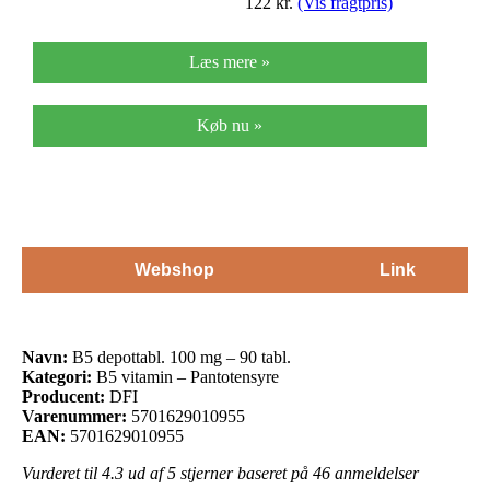
122
kr.
(Vis fragtpris)
Læs mere »
Køb nu »
Webshop
Link
Navn:
B5 depottabl. 100 mg – 90 tabl.
Kategori:
B5 vitamin – Pantotensyre
Producent:
DFI
Varenummer:
5701629010955
EAN:
5701629010955
Vurderet til
4.3
ud af 5 stjerner baseret på
46
anmeldelser