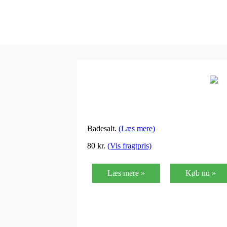
Badesalt.
(Læs mere)
80
kr.
(Vis fragtpris)
Læs mere »
Køb nu »