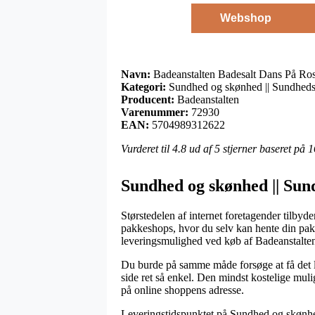
Webshop
Navn:
Badeanstalten Badesalt Dans På Ro
Kategori:
Sundhed og skønhed || Sundheds
Producent:
Badeanstalten
Varenummer:
72930
EAN:
5704989312622
Vurderet til
4.8
ud af 5 stjerner baseret på
1
Sundhed og skønhed || Sun
Størstedelen af internet foretagender tilby
pakkeshops, hvor du selv kan hente din pakk
leveringsmulighed ved køb af Badeanstalte
Du burde på samme måde forsøge at få det lev
side ret så enkel. Den mindst kostelige mul
på online shoppens adresse.
Leveringstidspunktet på Sundhed og skønhed