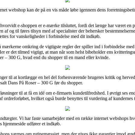
rnet webshop kan de på en vis måde løbe igennem dens forretningsbeting
 hvorvidt e-shoppen er e-mærke tilsluttet, fordi det længe har været en
ren af og til føres tilsyn med af specialister der behersker bestemmelser
ættes for vanskeligheder i forbindelse med dit indkøb.
på mærkerne omkring de vigtigste regler der spiller ind i forbindelse m
er er det tilmed vigtigt, at man når som helst bibeholder ens kvittering
r – 300 G, hvad end du shopper til en mand eller kvinde.
er til at kortlægge en hel del forhenværende brugeres kritik og herved s
esalt Dans På Roser – 300 G før du shopper.
løsninger til at få en idé om e-firmaets kundetilfredshed. I øvrigt ses 
f ordreforløbet, hvilket også burde benyttes til vurdering af kundernes t
indtægter. Vi har faste samarbejder med en række internet webshops hvo
s hjemmeside udfører et indkøb.
 shops værnes om rutinemæssigt, men der gives ikke garantier imod ænd