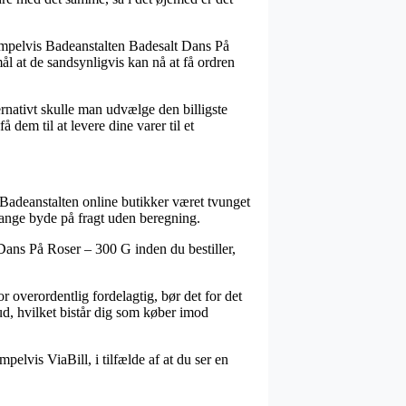
sempelvis Badeanstalten Badesalt Dans På
l at de sandsynligvis kan nå at få ordren
ernativt skulle man udvælge den billigste
 dem til at levere dine varer til et
e Badeanstalten online butikker været tvunget
 gange byde på fragt uden beregning.
Dans På Roser – 300 G inden du bestiller,
or overordentlig fordelagtig, bør det for det
d, hvilket bistår dig som køber imod
pelvis ViaBill, i tilfælde af at du ser en