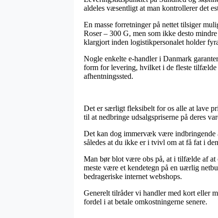
aldeles væsentligt at man kontrollerer det e
En masse forretninger på nettet tilsiger m
Roser – 300 G, men som ikke desto mindre p
klargjort inden logistikpersonalet holder fyr
Nogle enkelte e-handler i Danmark garanterer
form for levering, hvilket i de fleste tilfæl
afhentningssted.
Det er særligt fleksibelt for os alle at lav
til at nedbringe udsalgspriserne på deres va
Det kan dog immervæk være indbringende at 
således at du ikke er i tvivl om at få fat i den
Man bør blot være obs på, at i tilfælde af at 
meste være et kendetegn på en uærlig netbut
bedrageriske internet webshops.
Generelt tilråder vi handler med kort eller m
fordel i at betale omkostningerne senere.