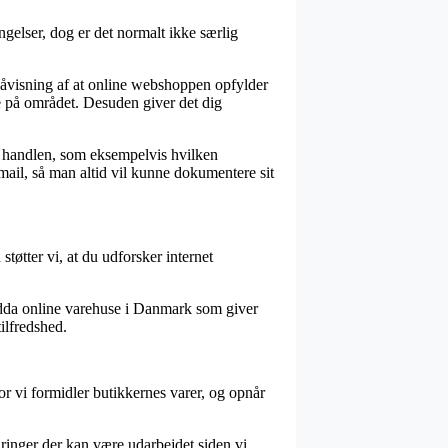
elser, dog er det normalt ikke særlig
 påvisning af at online webshoppen opfylder
ne på området. Desuden giver det dig
ed handlen, som eksempelvis hvilken
smail, så man altid vil kunne dokumentere sit
tøtter vi, at du udforsker internet
endda online varehuse i Danmark som giver
ilfredshed.
r vi formidler butikkernes varer, og opnår
ringer der kan være udarbejdet siden vi