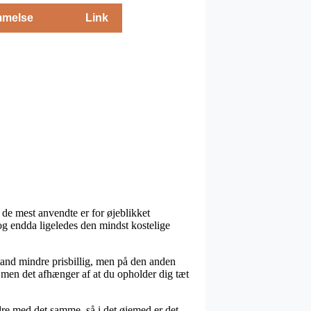
melse
Link
 de mest anvendte er for øjeblikket
og endda ligeledes den mindst kostelige
 tand mindre prisbillig, men på den anden
, men det afhænger af at du opholder dig tæt
re med det samme, så i det øjemed er det