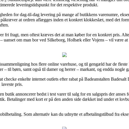
stimerede leveringstidspunkt for det respektive produkt.
uligheden for dag-til-dag levering på mange af butikkens varenumre, ek
åkræver at ordren aflægges inden et konkret klokkeslæt, med det formå
aften.
 fri fragt, men oftest kræves det at man køber for en konkret pris. Alt
de – uanset om man bor ved Silkeborg, Holbæk eller Vojens – vil være at få
e prissammenligning hos flere online varehuse, og til gengæld har de flest
rer – til børn, samt også til damer og herrer – markant, og endda nogle
checke enkelte internet outlets efter rabat på Badeanstalten Badesalt 
 laveste pris.
en butik annoncerer bedst i test varer til salg for en salgspris der anses f
ik. Betalinger med kort er på den anden side dækket ind under et lovbu
obilbetaling. Som alternativ kan du udnytte et afbetalingstilbud fra eksem