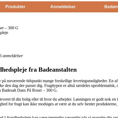
Produkter
Anmeldelser
Bedøm
ser – 300 G
pleje
6
anmeldelser
dhedspleje fra Badeanstalten
der på nuværende tidspunkt mange forskellige leveringsmuligheder. En af
e den dag der passer dig. Fragttypen er altså særdeles uproblematisk, 
n Badesalt Dans På Roser – 300 G.
eret til din bolig eller til hvor du arbejder. Løsningen er godt nok en
ighed for fragt kan ikke modsiges at være at du selv henter produkterne
 || Sundhedspleje kan være temmelig væsentlig når vi mangler din ord