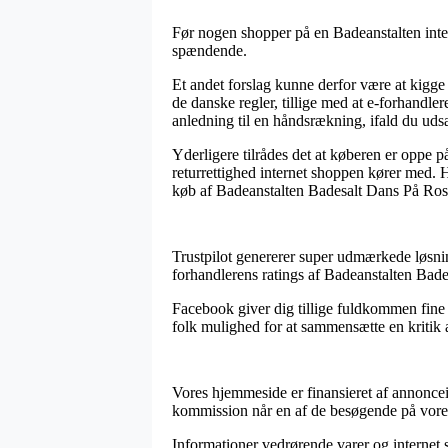
Før nogen shopper på en Badeanstalten inte
spændende.
Et andet forslag kunne derfor være at kigge
de danske regler, tillige med at e-forhandle
anledning til en håndsrækning, ifald du uds
Yderligere tilrådes det at køberen er oppe 
returrettighed internet shoppen kører med. H
køb af Badeanstalten Badesalt Dans På Rose
Trustpilot genererer super udmærkede løsning
forhandlerens ratings af Badeanstalten Bad
Facebook giver dig tillige fuldkommen fine 
folk mulighed for at sammensætte en kritik a
Vores hjemmeside er finansieret af annonce
kommission når en af de besøgende på vore
Informationer vedrørende varer og internet