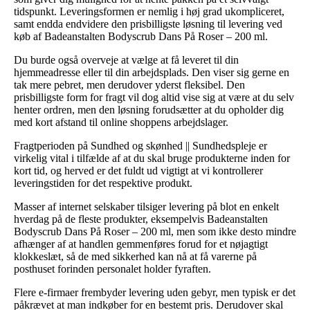
tidspunkt. Leveringsformen er nemlig i høj grad ukompliceret,
samt endda endvidere den prisbilligste løsning til levering ved
køb af Badeanstalten Bodyscrub Dans På Roser – 200 ml.
Du burde også overveje at vælge at få leveret til din
hjemmeadresse eller til din arbejdsplads. Den viser sig gerne en
tak mere pebret, men derudover yderst fleksibel. Den
prisbilligste form for fragt vil dog altid vise sig at være at du selv
henter ordren, men den løsning forudsætter at du opholder dig
med kort afstand til online shoppens arbejdslager.
Fragtperioden på Sundhed og skønhed || Sundhedspleje er
virkelig vital i tilfælde af at du skal bruge produkterne inden for
kort tid, og herved er det fuldt ud vigtigt at vi kontrollerer
leveringstiden for det respektive produkt.
Masser af internet selskaber tilsiger levering på blot en enkelt
hverdag på de fleste produkter, eksempelvis Badeanstalten
Bodyscrub Dans På Roser – 200 ml, men som ikke desto mindre
afhænger af at handlen gemmenføres forud for et nøjagtigt
klokkeslæt, så de med sikkerhed kan nå at få varerne på
posthuset forinden personalet holder fyraften.
Flere e-firmaer frembyder levering uden gebyr, men typisk er det
påkrævet at man indkøber for en bestemt pris. Derudover skal