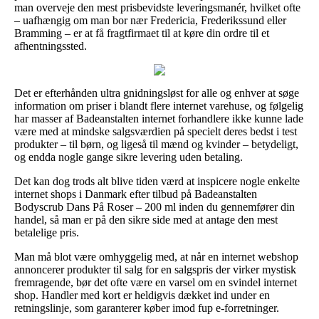
man overveje den mest prisbevidste leveringsmanér, hvilket ofte
– uafhængig om man bor nær Fredericia, Frederikssund eller
Bramming – er at få fragtfirmaet til at køre din ordre til et
afhentningssted.
Det er efterhånden ultra gnidningsløst for alle og enhver at søge
information om priser i blandt flere internet varehuse, og følgelig
har masser af Badeanstalten internet forhandlere ikke kunne lade
være med at mindske salgsværdien på specielt deres bedst i test
produkter – til børn, og ligeså til mænd og kvinder – betydeligt,
og endda nogle gange sikre levering uden betaling.
Det kan dog trods alt blive tiden værd at inspicere nogle enkelte
internet shops i Danmark efter tilbud på Badeanstalten
Bodyscrub Dans På Roser – 200 ml inden du gennemfører din
handel, så man er på den sikre side med at antage den mest
betalelige pris.
Man må blot være omhyggelig med, at når en internet webshop
annoncerer produkter til salg for en salgspris der virker mystisk
fremragende, bør det ofte være en varsel om en svindel internet
shop. Handler med kort er heldigvis dækket ind under en
retningslinje, som garanterer køber imod fup e-forretninger.