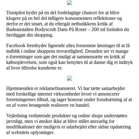
Trustpilot byder på en del fordelagtige chancer for at blive
klogere på en hel del tidligere konsumenters reflektioner og
derfor er det smart, at du eftergår netbutikkens kritik af
Badeanstalten Bodyscrub Dans På Roser – 200 ml forinden du
færdiggør din shopping.
Facebook frembyder lignende ultra fornemme løsninger til at få
indblik i online shoppens troværdighed. Desuden ser vi mange
e-forretninger som gør det muligt at sammensætte en kritik af
købsoplevelsen, som også kan benyttes til at danne dig et indtryk
af hvor tilfredse kunderne er.
Hjemmesiden er reklamefinansieret. Vi har tætte samarbejder
med forskellige internet virksomheder hvori vi annoncerer
forretningernes tilbud, og tager honorar under forudsætning af at
en af vores besøgende realiserer en handel.
Vejledning vedrørende produkter og online shops understøttes
jævnligt, men vi ønsker ikke at blive stillet ansvarlig for
modifikationer der muligvis er udarbejdet efter sidste opdatering
af websitets oplysninger.