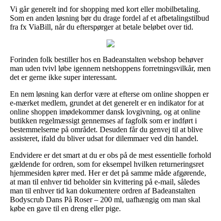
Vi går generelt ind for shopping med kort eller mobilbetaling.
Som en anden løsning bør du drage fordel af et afbetalingstilbud
fra fx ViaBill, når du efterspørger at betale beløbet over tid.
Forinden folk bestiller hos en Badeanstalten webshop behøver
man uden tvivl løbe igennem netshoppens forretningsvilkår, men
det er gerne ikke super interessant.
En nem løsning kan derfor være at efterse om online shoppen er
e-mærket medlem, grundet at det generelt er en indikator for at
online shoppen imødekommer dansk lovgivning, og at online
butikken regelmæssigt gennemses af fagfolk som er indført i
bestemmelserne på området. Desuden får du genvej til at blive
assisteret, ifald du bliver udsat for dilemmaer ved din handel.
Endvidere er det smart at du er obs på de mest essentielle forhold
gældende for ordren, som for eksempel hvilken returneringsret
hjemmesiden kører med. Her er det på samme måde afgørende,
at man til enhver tid beholder sin kvittering på e-mail, således
man til enhver tid kan dokumentere ordren af Badeanstalten
Bodyscrub Dans På Roser – 200 ml, uafhængig om man skal
købe en gave til en dreng eller pige.