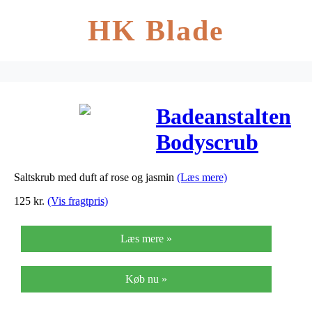
HK Blade
Badeanstalten
Bodyscrub
Dans På Roser
Saltskrub med duft af rose og jasmin
(Læs mere)
– 200 ml
125
kr.
(Vis fragtpris)
Læs mere »
Køb nu »