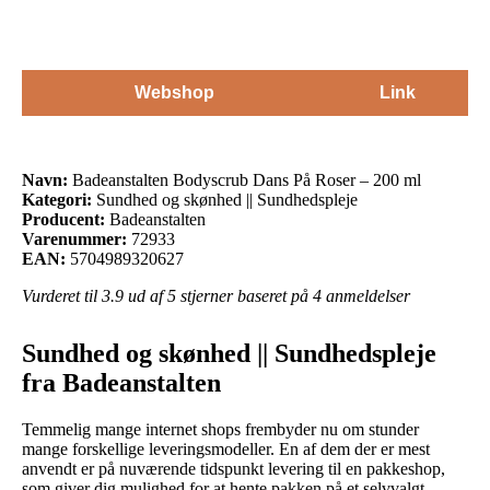
Webshop
Link
Navn:
Badeanstalten Bodyscrub Dans På Roser – 200 ml
Kategori:
Sundhed og skønhed || Sundhedspleje
Producent:
Badeanstalten
Varenummer:
72933
EAN:
5704989320627
Vurderet til
3.9
ud af 5 stjerner baseret på
4
anmeldelser
Sundhed og skønhed || Sundhedspleje
fra Badeanstalten
Temmelig mange internet shops frembyder nu om stunder
mange forskellige leveringsmodeller. En af dem der er mest
anvendt er på nuværende tidspunkt levering til en pakkeshop,
som giver dig mulighed for at hente pakken på et selvvalgt