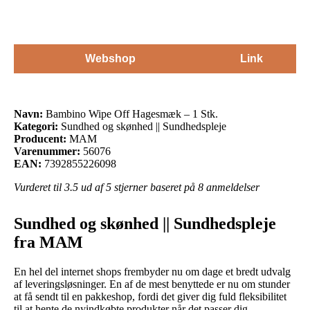
Webshop
Link
Navn:
Bambino Wipe Off Hagesmæk – 1 Stk.
Kategori:
Sundhed og skønhed || Sundhedspleje
Producent:
MAM
Varenummer:
56076
EAN:
7392855226098
Vurderet til
3.5
ud af 5 stjerner baseret på
8
anmeldelser
Sundhed og skønhed || Sundhedspleje
fra MAM
En hel del internet shops frembyder nu om dage et bredt udvalg
af leveringsløsninger. En af de mest benyttede er nu om stunder
at få sendt til en pakkeshop, fordi det giver dig fuld fleksibilitet
til at hente de nyindkøbte produkter når det passer dig.