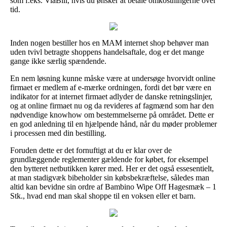
som f.eks. ViaBill, hvis du ønsker at betale omkostningerne over
tid.
Inden nogen bestiller hos en MAM internet shop behøver man
uden tvivl betragte shoppens handelsaftale, dog er det mange
gange ikke særlig spændende.
En nem løsning kunne måske være at undersøge hvorvidt online
firmaet er medlem af e-mærke ordningen, fordi det bør være en
indikator for at internet firmaet adlyder de danske retningslinjer,
og at online firmaet nu og da revideres af fagmænd som har den
nødvendige knowhow om bestemmelserne på området. Dette er
en god anledning til en hjælpende hånd, når du møder problemer
i processen med din bestilling.
Foruden dette er det fornuftigt at du er klar over de
grundlæggende reglementer gældende for købet, for eksempel
den bytteret netbutikken kører med. Her er det også essesentielt,
at man stadigvæk bibeholder sin købsbekræftelse, således man
altid kan bevidne sin ordre af Bambino Wipe Off Hagesmæk – 1
Stk., hvad end man skal shoppe til en voksen eller et barn.