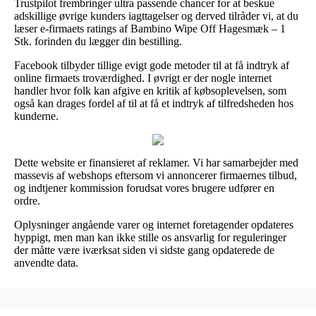
Trustpilot frembringer ultra passende chancer for at beskue
adskillige øvrige kunders iagttagelser og derved tilråder vi, at du
læser e-firmaets ratings af Bambino Wipe Off Hagesmæk – 1
Stk. forinden du lægger din bestilling.
Facebook tilbyder tillige evigt gode metoder til at få indtryk af
online firmaets troværdighed. I øvrigt er der nogle internet
handler hvor folk kan afgive en kritik af købsoplevelsen, som
også kan drages fordel af til at få et indtryk af tilfredsheden hos
kunderne.
Dette website er finansieret af reklamer. Vi har samarbejder med
massevis af webshops eftersom vi annoncerer firmaernes tilbud,
og indtjener kommission forudsat vores brugere udfører en
ordre.
Oplysninger angående varer og internet foretagender opdateres
hyppigt, men man kan ikke stille os ansvarlig for reguleringer
der måtte være iværksat siden vi sidste gang opdaterede de
anvendte data.