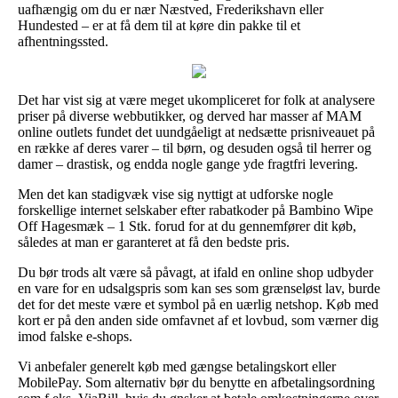
uafhængig om du er nær Næstved, Frederikshavn eller
Hundested – er at få dem til at køre din pakke til et
afhentningssted.
Det har vist sig at være meget ukompliceret for folk at analysere
priser på diverse webbutikker, og derved har masser af MAM
online outlets fundet det uundgåeligt at nedsætte prisniveauet på
en række af deres varer – til børn, og desuden også til herrer og
damer – drastisk, og endda nogle gange yde fragtfri levering.
Men det kan stadigvæk vise sig nyttigt at udforske nogle
forskellige internet selskaber efter rabatkoder på Bambino Wipe
Off Hagesmæk – 1 Stk. forud for at du gennemfører dit køb,
således at man er garanteret at få den bedste pris.
Du bør trods alt være så påvagt, at ifald en online shop udbyder
en vare for en udsalgspris som kan ses som grænseløst lav, burde
det for det meste være et symbol på en uærlig netshop. Køb med
kort er på den anden side omfavnet af et lovbud, som værner dig
imod falske e-shops.
Vi anbefaler generelt køb med gængse betalingskort eller
MobilePay. Som alternativ bør du benytte en afbetalingsordning