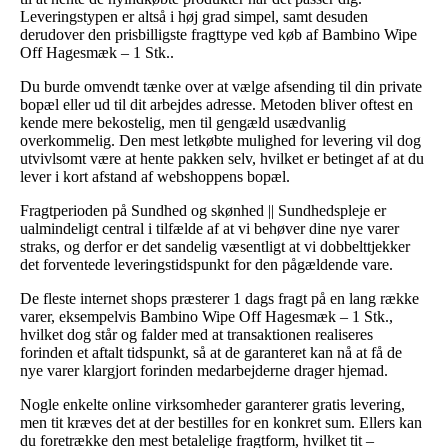
Leveringstypen er altså i høj grad simpel, samt desuden
derudover den prisbilligste fragttype ved køb af Bambino Wipe
Off Hagesmæk – 1 Stk..
Du burde omvendt tænke over at vælge afsending til din private
bopæl eller ud til dit arbejdes adresse. Metoden bliver oftest en
kende mere bekostelig, men til gengæld usædvanlig
overkommelig. Den mest letkøbte mulighed for levering vil dog
utvivlsomt være at hente pakken selv, hvilket er betinget af at du
lever i kort afstand af webshoppens bopæl.
Fragtperioden på Sundhed og skønhed || Sundhedspleje er
ualmindeligt central i tilfælde af at vi behøver dine nye varer
straks, og derfor er det sandelig væsentligt at vi dobbelttjekker
det forventede leveringstidspunkt for den pågældende vare.
De fleste internet shops præsterer 1 dags fragt på en lang række
varer, eksempelvis Bambino Wipe Off Hagesmæk – 1 Stk.,
hvilket dog står og falder med at transaktionen realiseres
forinden et aftalt tidspunkt, så at de garanteret kan nå at få de
nye varer klargjort forinden medarbejderne drager hjemad.
Nogle enkelte online virksomheder garanterer gratis levering,
men tit kræves det at der bestilles for en konkret sum. Ellers kan
du foretrække den mest betalelige fragtform, hvilket tit –