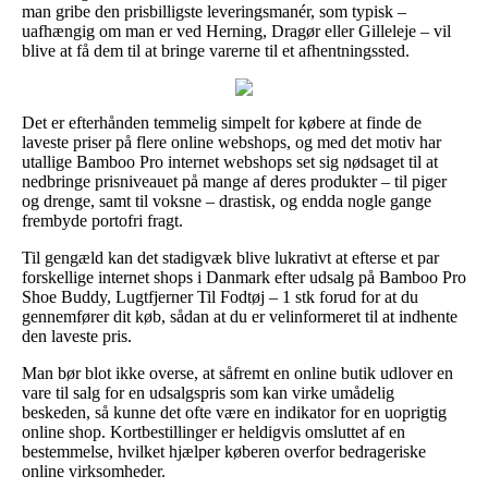
man gribe den prisbilligste leveringsmanér, som typisk –
uafhængig om man er ved Herning, Dragør eller Gilleleje – vil
blive at få dem til at bringe varerne til et afhentningssted.
Det er efterhånden temmelig simpelt for købere at finde de
laveste priser på flere online webshops, og med det motiv har
utallige Bamboo Pro internet webshops set sig nødsaget til at
nedbringe prisniveauet på mange af deres produkter – til piger
og drenge, samt til voksne – drastisk, og endda nogle gange
frembyde portofri fragt.
Til gengæld kan det stadigvæk blive lukrativt at efterse et par
forskellige internet shops i Danmark efter udsalg på Bamboo Pro
Shoe Buddy, Lugtfjerner Til Fodtøj – 1 stk forud for at du
gennemfører dit køb, sådan at du er velinformeret til at indhente
den laveste pris.
Man bør blot ikke overse, at såfremt en online butik udlover en
vare til salg for en udsalgspris som kan virke umådelig
beskeden, så kunne det ofte være en indikator for en uoprigtig
online shop. Kortbestillinger er heldigvis omsluttet af en
bestemmelse, hvilket hjælper køberen overfor bedrageriske
online virksomheder.