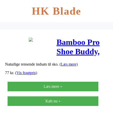
HK Blade
Bamboo Pro
Shoe Buddy,
Lugtfjerner
Naturlige rensende indsats til sko.
(Læs mere)
Til Fodtøj – 1
77
kr.
(Vis fragtpris)
stk
Læs mere »
Køb nu »