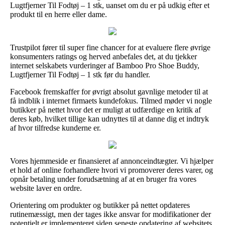
Lugtfjerner Til Fodtøj – 1 stk, uanset om du er på udkig efter et
produkt til en herre eller dame.
Trustpilot fører til super fine chancer for at evaluere flere øvrige
konsumenters ratings og herved anbefales det, at du tjekker
internet selskabets vurderinger af Bamboo Pro Shoe Buddy,
Lugtfjerner Til Fodtøj – 1 stk før du handler.
Facebook fremskaffer for øvrigt absolut gavnlige metoder til at
få indblik i internet firmaets kundefokus. Tilmed møder vi nogle
butikker på nettet hvor det er muligt at udfærdige en kritik af
deres køb, hvilket tillige kan udnyttes til at danne dig et indtryk
af hvor tilfredse kunderne er.
Vores hjemmeside er finansieret af annonceindtægter. Vi hjælper
et hold af online forhandlere hvori vi promoverer deres varer, og
opnår betaling under forudsætning af at en bruger fra vores
website laver en ordre.
Orientering om produkter og butikker på nettet opdateres
rutinemæssigt, men der tages ikke ansvar for modifikationer der
potentielt er implementeret siden seneste opdatering af websitets