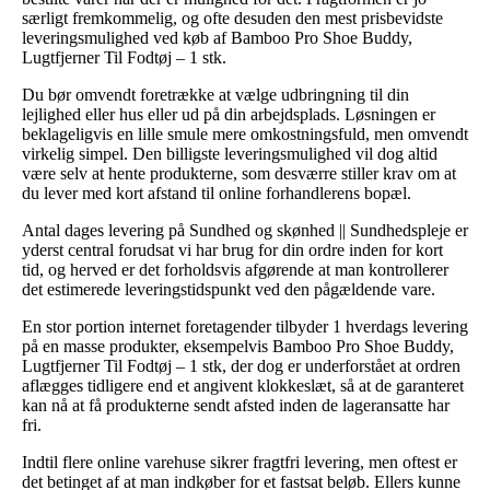
særligt fremkommelig, og ofte desuden den mest prisbevidste
leveringsmulighed ved køb af Bamboo Pro Shoe Buddy,
Lugtfjerner Til Fodtøj – 1 stk.
Du bør omvendt foretrække at vælge udbringning til din
lejlighed eller hus eller ud på din arbejdsplads. Løsningen er
beklageligvis en lille smule mere omkostningsfuld, men omvendt
virkelig simpel. Den billigste leveringsmulighed vil dog altid
være selv at hente produkterne, som desværre stiller krav om at
du lever med kort afstand til online forhandlerens bopæl.
Antal dages levering på Sundhed og skønhed || Sundhedspleje er
yderst central forudsat vi har brug for din ordre inden for kort
tid, og herved er det forholdsvis afgørende at man kontrollerer
det estimerede leveringstidspunkt ved den pågældende vare.
En stor portion internet foretagender tilbyder 1 hverdags levering
på en masse produkter, eksempelvis Bamboo Pro Shoe Buddy,
Lugtfjerner Til Fodtøj – 1 stk, der dog er underforstået at ordren
aflægges tidligere end et angivent klokkeslæt, så at de garanteret
kan nå at få produkterne sendt afsted inden de lageransatte har
fri.
Indtil flere online varehuse sikrer fragtfri levering, men oftest er
det betinget af at man indkøber for et fastsat beløb. Ellers kunne