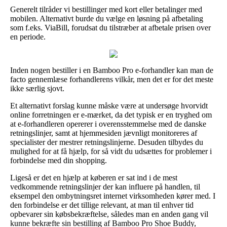
Generelt tilråder vi bestillinger med kort eller betalinger med
mobilen. Alternativt burde du vælge en løsning på afbetaling
som f.eks. ViaBill, forudsat du tilstræber at afbetale prisen over
en periode.
Inden nogen bestiller i en Bamboo Pro e-forhandler kan man de
facto gennemlæse forhandlerens vilkår, men det er for det meste
ikke særlig sjovt.
Et alternativt forslag kunne måske være at undersøge hvorvidt
online forretningen er e-mærket, da det typisk er en tryghed om
at e-forhandleren opererer i overensstemmelse med de danske
retningslinjer, samt at hjemmesiden jævnligt monitoreres af
specialister der mestrer retningslinjerne. Desuden tilbydes du
mulighed for at få hjælp, for så vidt du udsættes for problemer i
forbindelse med din shopping.
Ligeså er det en hjælp at køberen er sat ind i de mest
vedkommende retningslinjer der kan influere på handlen, til
eksempel den ombytningsret internet virksomheden kører med. I
den forbindelse er det tillige relevant, at man til enhver tid
opbevarer sin købsbekræftelse, således man en anden gang vil
kunne bekræfte sin bestilling af Bamboo Pro Shoe Buddy,