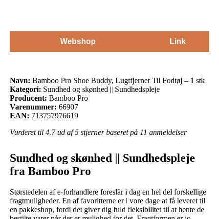
Webshop
Link
Navn:
Bamboo Pro Shoe Buddy, Lugtfjerner Til Fodtøj – 1 stk
Kategori:
Sundhed og skønhed || Sundhedspleje
Producent:
Bamboo Pro
Varenummer:
66907
EAN:
713757976619
Vurderet til
4.7
ud af 5 stjerner baseret på
11
anmeldelser
Sundhed og skønhed || Sundhedspleje
fra Bamboo Pro
Størstedelen af e-forhandlere foreslår i dag en hel del forskellige
fragtmuligheder. En af favoritterne er i vore dage at få leveret til
en pakkeshop, fordi det giver dig fuld fleksibilitet til at hente de
bestilte varer når der er mulighed for det. Fragtformen er jo