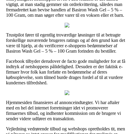
vigtigt, at man stadig gemmer sin ordrekvittering, således man
fremadrettet kan bevise handlen af Basiron Wash Gel – 5 % –
100 Gram, om man søger efter varer til en voksen eller et barn.
Trustpilot fører til egentlig troværdige løsninger til at betragte
forskellige nuværende brugeres ratings og af den grund kan det
være til hjælp, at du verificerer e-shoppens bedømmelser af
Basiron Wash Gel – 5 % – 100 Gram forinden du bestiller.
Facebook tilbyder derudover de facto gode muligheder for at få
indtryk af netshoppens pålidelighed. Desuden er der faktisk e-
firmaer hvor folk kan forfatte en bedømmelse af deres
købsoplevelse, som tilmed burde drages fordel af til at vurdere
kundernes tilfredshed.
Hjemmesiden finansieres af annonceindtægter. Vi har aftaler
med en hel del internet forretninger idet vi promoverer
firmaernes tilbud, og indhenter kommission om de brugere vi
sender videre udfører en transaktion.
Vejledning vedrørende tilbud og webshops opretholdes tit, men