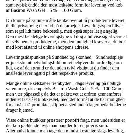
samt typisk endda den mest letkøbte form for levering ved køb
af Basiron Wash Gel – 5 % – 100 Gram.
Du kunne på samme måde tænke over at få produkterne leveret
til din privatbolig eller ud på dit arbejde. Leveringstypen bliver
som regel lidt mere bekostelig, men også super let gængelig.
Den mest betalelige leveringstype vil dog altid vise sig at være at
du selv henter produkterne, men den mulighed kræver at du bor
med kort afstand til online shoppens adresse.
Leveringstidspunktet på Sundhed og skønhed || Sundhedspleje
er jo ekstremt betydningsfuld om vi behøver din ordre lige om
lidt, og af den grund er det uden tvivl vigtigt at du finder den
anslåede leveringstid på det respektive produkt.
Mange online selskaber frembyder 1 dags levering på utallige
varenumre, eksempelvis Basiron Wash Gel – 5 % – 100 Gram,
men vær påpasselig da det er påkrævet at ordren gennemføres
inden et fastslået klokkeslæt, med det formål at de har mulighed
for at nå at få produktet skippet afsted inden lagermedarbejderne
drager hjemad.
Visse online butikker præsterer portofri fragt, men undertiden er
det kun gældende hvis man handler for en præcis sum.
Alternativt kunne man tage den mindst kostelige slags levering,