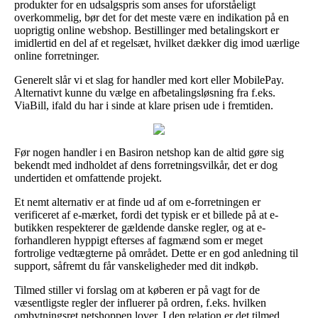
produkter for en udsalgspris som anses for uforståeligt
overkommelig, bør det for det meste være en indikation på en
uoprigtig online webshop. Bestillinger med betalingskort er
imidlertid en del af et regelsæt, hvilket dækker dig imod uærlige
online forretninger.
Generelt slår vi et slag for handler med kort eller MobilePay.
Alternativt kunne du vælge en afbetalingsløsning fra f.eks.
ViaBill, ifald du har i sinde at klare prisen ude i fremtiden.
Før nogen handler i en Basiron netshop kan de altid gøre sig
bekendt med indholdet af dens forretningsvilkår, det er dog
undertiden et omfattende projekt.
Et nemt alternativ er at finde ud af om e-forretningen er
verificeret af e-mærket, fordi det typisk er et billede på at e-
butikken respekterer de gældende danske regler, og at e-
forhandleren hyppigt efterses af fagmænd som er meget
fortrolige vedtægterne på området. Dette er en god anledning til
support, såfremt du får vanskeligheder med dit indkøb.
Tilmed stiller vi forslag om at køberen er på vagt for de
væsentligste regler der influerer på ordren, f.eks. hvilken
ombytningsret netshoppen lover. I den relation er det tilmed