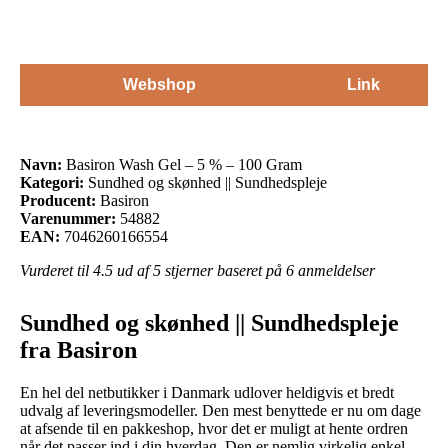
Webshop
Link
Navn:
Basiron Wash Gel – 5 % – 100 Gram
Kategori:
Sundhed og skønhed || Sundhedspleje
Producent:
Basiron
Varenummer:
54882
EAN:
7046260166554
Vurderet til
4.5
ud af 5 stjerner baseret på
6
anmeldelser
Sundhed og skønhed || Sundhedspleje
fra Basiron
En hel del netbutikker i Danmark udlover heldigvis et bredt
udvalg af leveringsmodeller. Den mest benyttede er nu om dage
at afsende til en pakkeshop, hvor det er muligt at hente ordren
når det passer ind i din hverdag. Den er nemlig virkelig enkel,