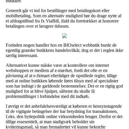
butikker.
Generelt går vi ind for bestillinger med betalingskort eller
mobilbetaling. Som en alternativ mulighed bør du drage nytte af
et afdragstilbud fra fx ViaBill, ifald du foretrækker at honorere
betalingen over et længere tidsrum.
Forinden nogen handler hos en BIOselect webbutik burde de
egentlig granske butikkens handelsvilkår, dog er det i reglen ikke
særlig interessant.
Alternativet kunne måske være at kontrollere om internet
webshoppen er medlem af e-mærket, fordi det ofte er en
påvisning af at e-firmaet efterfølger de opstillede regler, tillige
med at online butikken løbende føres tilsyn med af specialister
som har indsigt i de gældende bestemmelser. Det er en rigtig god
mulighed for at blive hjulpet, såfremt du skulle få
problemstillinger i forbindelse med dit indkøb.
I øvrigt er det anbefalelsesværdigt at køberen er hensynstagende
til de vigtigste betingelser der har betydning for transaktionen,
f.eks. den byttepolitik online virksomheden bruger. Derfor er det
tillige essesentielt, at man stadigvæk beholder sin
kvitteringsmail, så man fremadrettet vil kunne bekræfte