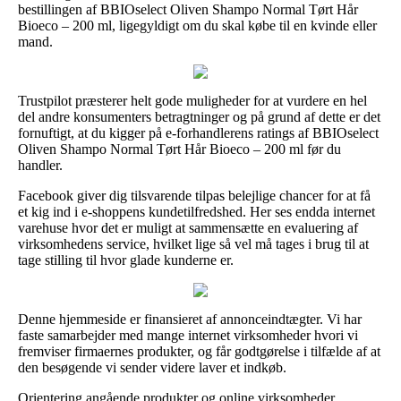
bestillingen af BBIOselect Oliven Shampo Normal Tørt Hår
Bioeco – 200 ml, ligegyldigt om du skal købe til en kvinde eller
mand.
Trustpilot præsterer helt gode muligheder for at vurdere en hel
del andre konsumenters betragtninger og på grund af dette er det
fornuftigt, at du kigger på e-forhandlerens ratings af BBIOselect
Oliven Shampo Normal Tørt Hår Bioeco – 200 ml før du
handler.
Facebook giver dig tilsvarende tilpas belejlige chancer for at få
et kig ind i e-shoppens kundetilfredshed. Her ses endda internet
varehuse hvor det er muligt at sammensætte en evaluering af
virksomhedens service, hvilket lige så vel må tages i brug til at
tage stilling til hvor glade kunderne er.
Denne hjemmeside er finansieret af annonceindtægter. Vi har
faste samarbejder med mange internet virksomheder hvori vi
fremviser firmaernes produkter, og får godtgørelse i tilfælde af at
den besøgende vi sender videre laver et indkøb.
Orientering angående produkter og online virksomheder