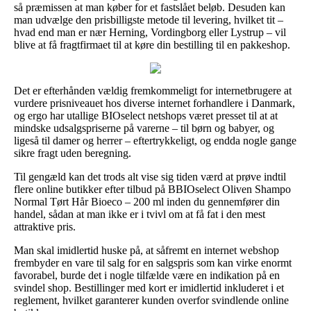
så præmissen at man køber for et fastslået beløb. Desuden kan
man udvælge den prisbilligste metode til levering, hvilket tit –
hvad end man er nær Herning, Vordingborg eller Lystrup – vil
blive at få fragtfirmaet til at køre din bestilling til en pakkeshop.
Det er efterhånden vældig fremkommeligt for internetbrugere at
vurdere prisniveauet hos diverse internet forhandlere i Danmark,
og ergo har utallige BIOselect netshops været presset til at at
mindske udsalgspriserne på varerne – til børn og babyer, og
ligeså til damer og herrer – eftertrykkeligt, og endda nogle gange
sikre fragt uden beregning.
Til gengæld kan det trods alt vise sig tiden værd at prøve indtil
flere online butikker efter tilbud på BBIOselect Oliven Shampo
Normal Tørt Hår Bioeco – 200 ml inden du gennemfører din
handel, sådan at man ikke er i tvivl om at få fat i den mest
attraktive pris.
Man skal imidlertid huske på, at såfremt en internet webshop
frembyder en vare til salg for en salgspris som kan virke enormt
favorabel, burde det i nogle tilfælde være en indikation på en
svindel shop. Bestillinger med kort er imidlertid inkluderet i et
reglement, hvilket garanterer kunden overfor svindlende online