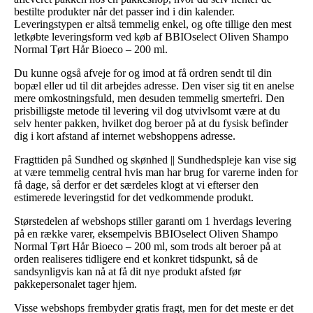
bestilte produkter når det passer ind i din kalender.
Leveringstypen er altså temmelig enkel, og ofte tillige den mest
letkøbte leveringsform ved køb af BBIOselect Oliven Shampo
Normal Tørt Hår Bioeco – 200 ml.
Du kunne også afveje for og imod at få ordren sendt til din
bopæl eller ud til dit arbejdes adresse. Den viser sig tit en anelse
mere omkostningsfuld, men desuden temmelig smertefri. Den
prisbilligste metode til levering vil dog utvivlsomt være at du
selv henter pakken, hvilket dog beroer på at du fysisk befinder
dig i kort afstand af internet webshoppens adresse.
Fragttiden på Sundhed og skønhed || Sundhedspleje kan vise sig
at være temmelig central hvis man har brug for varerne inden for
få dage, så derfor er det særdeles klogt at vi efterser den
estimerede leveringstid for det vedkommende produkt.
Størstedelen af webshops stiller garanti om 1 hverdags levering
på en række varer, eksempelvis BBIOselect Oliven Shampo
Normal Tørt Hår Bioeco – 200 ml, som trods alt beroer på at
orden realiseres tidligere end et konkret tidspunkt, så de
sandsynligvis kan nå at få dit nye produkt afsted før
pakkepersonalet tager hjem.
Visse webshops frembyder gratis fragt, men for det meste er det