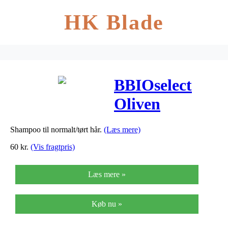
HK Blade
BBIOselect
Oliven
Shampo
Shampoo til normalt/tørt hår.
(Læs mere)
Normal Tørt
60
kr.
(Vis fragtpris)
Hår Bioeco –
Læs mere »
200 ml
Køb nu »