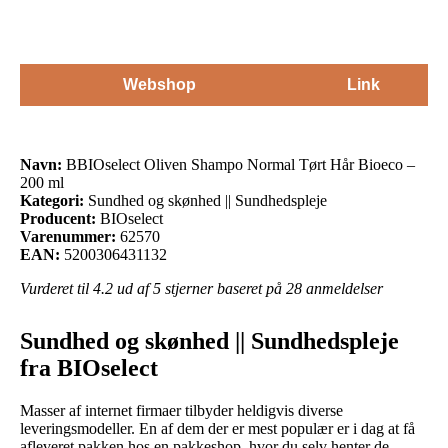
Webshop
Link
Navn:
BBIOselect Oliven Shampo Normal Tørt Hår Bioeco –
200 ml
Kategori:
Sundhed og skønhed || Sundhedspleje
Producent:
BIOselect
Varenummer:
62570
EAN:
5200306431132
Vurderet til
4.2
ud af 5 stjerner baseret på
28
anmeldelser
Sundhed og skønhed || Sundhedspleje
fra BIOselect
Masser af internet firmaer tilbyder heldigvis diverse
leveringsmodeller. En af dem der er mest populær er i dag at få
afleveret pakken hos en pakkeshop, hvor du selv henter de