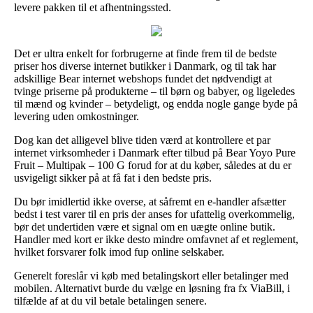
levere pakken til et afhentningssted.
Det er ultra enkelt for forbrugerne at finde frem til de bedste
priser hos diverse internet butikker i Danmark, og til tak har
adskillige Bear internet webshops fundet det nødvendigt at
tvinge priserne på produkterne – til børn og babyer, og ligeledes
til mænd og kvinder – betydeligt, og endda nogle gange byde på
levering uden omkostninger.
Dog kan det alligevel blive tiden værd at kontrollere et par
internet virksomheder i Danmark efter tilbud på Bear Yoyo Pure
Fruit – Multipak – 100 G forud for at du køber, således at du er
usvigeligt sikker på at få fat i den bedste pris.
Du bør imidlertid ikke overse, at såfremt en e-handler afsætter
bedst i test varer til en pris der anses for ufattelig overkommelig,
bør det undertiden være et signal om en uægte online butik.
Handler med kort er ikke desto mindre omfavnet af et reglement,
hvilket forsvarer folk imod fup online selskaber.
Generelt foreslår vi køb med betalingskort eller betalinger med
mobilen. Alternativt burde du vælge en løsning fra fx ViaBill, i
tilfælde af at du vil betale betalingen senere.