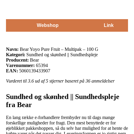
Webshop
Link
Navn:
Bear Yoyo Pure Fruit – Multipak – 100 G
Kategori:
Sundhed og skønhed || Sundhedspleje
Producent:
Bear
Varenummer:
65394
EAN:
5060139433907
Vurderet til
3.6
ud af 5 stjerner baseret på
36
anmeldelser
Sundhed og skønhed || Sundhedspleje
fra Bear
En lang række e-forhandlere frembyder nu til dags mange
forskellige muligheder for fragt. Den mest benyttede er for
øjeblikket pakkeshoppen, så du selv har mulighed for at hente de
købte varer når det passer dig. Leveringsformen er jo rigtig nem,