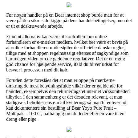
Før nogen handler på en Bear internet shop burde man for at
være på den sikre side kigge på dens handelsbetingelser, men det
er tit et tidskrævende arbejde.
Et nemt alternativ kan være at kontrollere om online
forhandleren er e-mærket medlem, hvilket bør være et bevis på
at online forhandleren understøtter de officielle danske regler,
tillige med at shoppen regelmæssigt efterses af sagkyndige som
har megen viden om de gældende regulativer. Det er en rigtig
god chance for hjælpende service, ifald du bliver udsat for
besvær i processen med dit køb.
Foruden dette foreslåes det at man er oppe på mærkerne
omkring de mest betydningsfulde vilkår der er gældende for
handlen, eksempelvis den returneringsret internet virksomheden
tilbyder. I den sammenhæng er det desuden relevant, at man
stadigvæk beholder ens e-mail kvittering, så man til enhver tid
kan dokumentere sin bestilling af Bear Yoyo Pure Fruit –
Multipak – 100 G, uafhængig om du leder efter en vare til en
dreng eller pige.