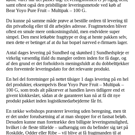
samt oftest også den prisbilligste leveringsmetode ved køb af
Bear Yoyo Pure Fruit – Multipak – 100 G.
Du kunne på samme måde prøve at bestille ordren til levering til
din privatbolig eller til dit arbejdes adresse. Fragtmetoden bliver
oftest en smule mere omkostningsfuld, men endvidere super
simpel. Den mest letkøbte fragttype er dog at hente pakken selv,
men dette er betinget af at du har bopæl nærved e-firmaets lager.
Antal dages levering på Sundhed og skønhed || Sundhedspleje er
virkelig væsentlig ifald du mangler ordren inden for få dage, og
af den grund er det forholdsvis meningsfuldt at du dobbelttjekker
den forventede leveringsdato for det relevante produkt.
En hel del forretninger på nettet tilsiger 1 dags levering på en hel
del produkter, eksempelvis Bear Yoyo Pure Fruit – Multipak –
100 G, som trods alt påkræver at handlen laves tidligere end et
givent klokkeslæt, sådan at de garanteret kan nå at få dit nye
produkt pakket inden logistikmedarbejderne får fri.
En række webshops præsterer levering uden beregning, men tit
er det under forudsætning af at man shopper for et fastsat beløb.
Desuden kunne man foretrække den billigste leveringsmulighed,
hvilket i de fleste tilfælde – uafhængig om du befinder sig tæt på
Roskilde, Odder eller Ribe – vil blive at få fragtmanden til at