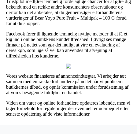
Trustpilot medfører temmelig fordelagtige chancer for at gøre dig
bekendt med en række andre konsumenters observationer og
derfor kan det anbefales, at du gennemsøger e-forhandlerens
vurderinger af Bear Yoyo Pure Fruit – Multipak – 100 G forud
for at du shopper.
Facebook fører til lignende temmelig nyttige metoder til at få et
kig ind i online butikkens kundetilfredshed. I øvrigt ses mange
firmaer på nettet som gør det muligt at ytre en evaluering af
deres køb, som lige så vel kan anvendes til afvejning af
tilfredsheden hos kunderne.
Vores website finansieres af annonceindtægter. Vi arbejder tæt
sammen med en række forhandlere på nettet når vi publicerer
butikkernes tilbud, og opnår kommission under forudsætning af
at vores besøgende fuldfører en handel.
Viden om varer og online forhandlere opdateres løbende, men vi
tager forbehold for reguleringer der eventuelt er udarbejdet efter
seneste opdatering af de viste informationer.