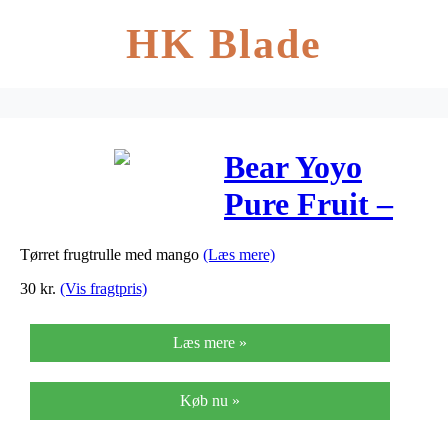
HK Blade
Bear Yoyo
Pure Fruit –
Multipak –
Tørret frugtrulle med mango
(Læs mere)
100 G
30
kr.
(Vis fragtpris)
Læs mere »
Køb nu »