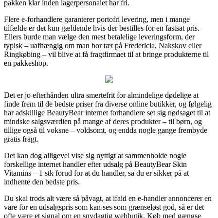
pakken klar inden lagerpersonalet har fri.
Flere e-forhandlere garanterer portofri levering, men i mange
tilfælde er det kun gældende hvis der bestilles for en fastsat pris.
Ellers burde man vælge den mest betalelige leveringsform, der
typisk – uafhængig om man bor tæt på Fredericia, Nakskov eller
Ringkøbing – vil blive at få fragtfirmaet til at bringe produkterne til
en pakkeshop.
Det er jo efterhånden ultra smertefrit for almindelige dødelige at
finde frem til de bedste priser fra diverse online butikker, og følgelig
har adskillige BeautyBear internet forhandlere set sig nødsaget til at
mindske salgsværdien på mange af deres produkter – til børn, og
tillige også til voksne – voldsomt, og endda nogle gange frembyde
gratis fragt.
Det kan dog alligevel vise sig nyttigt at sammenholde nogle
forskellige internet handler efter udsalg på BeautyBear Skin
Vitamins – 1 stk forud for at du handler, så du er sikker på at
indhente den bedste pris.
Du skal trods alt være så påvagt, at ifald en e-handler annoncerer en
vare for en udsalgspris som kan ses som grænseløst god, så er det
ofte være et signal om en snydagtig webbutik. Køb med gængse