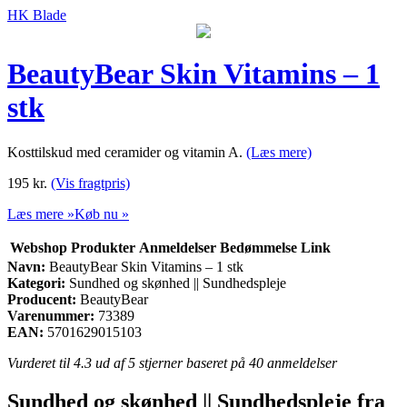
HK Blade
BeautyBear Skin Vitamins – 1
stk
Kosttilskud med ceramider og vitamin A.
(Læs mere)
195
kr.
(Vis fragtpris)
Læs mere »
Køb nu »
Webshop
Produkter
Anmeldelser
Bedømmelse
Link
Navn:
BeautyBear Skin Vitamins – 1 stk
Kategori:
Sundhed og skønhed || Sundhedspleje
Producent:
BeautyBear
Varenummer:
73389
EAN:
5701629015103
Vurderet til
4.3
ud af 5 stjerner baseret på
40
anmeldelser
Sundhed og skønhed || Sundhedspleje fra