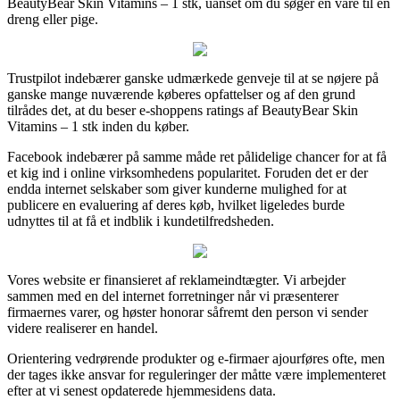
BeautyBear Skin Vitamins – 1 stk, uanset om du søger en vare til en
dreng eller pige.
Trustpilot indebærer ganske udmærkede genveje til at se nøjere på
ganske mange nuværende køberes opfattelser og af den grund
tilrådes det, at du beser e-shoppens ratings af BeautyBear Skin
Vitamins – 1 stk inden du køber.
Facebook indebærer på samme måde ret pålidelige chancer for at få
et kig ind i online virksomhedens popularitet. Foruden det er der
endda internet selskaber som giver kunderne mulighed for at
publicere en evaluering af deres køb, hvilket ligeledes burde
udnyttes til at få et indblik i kundetilfredsheden.
Vores website er finansieret af reklameindtægter. Vi arbejder
sammen med en del internet forretninger når vi præsenterer
firmaernes varer, og høster honorar såfremt den person vi sender
videre realiserer en handel.
Orientering vedrørende produkter og e-firmaer ajourføres ofte, men
der tages ikke ansvar for reguleringer der måtte være implementeret
efter at vi senest opdaterede hjemmesidens data.