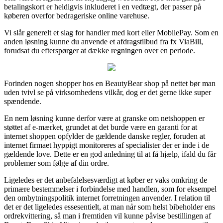
betalingskort er heldigvis inkluderet i en vedtægt, der passer på
køberen overfor bedrageriske online varehuse.
Vi slår generelt et slag for handler med kort eller MobilePay. Som en
anden løsning kunne du anvende et afdragstilbud fra fx ViaBill,
forudsat du efterspørger at dække regningen over en periode.
Forinden nogen shopper hos en BeautyBear shop på nettet bør man
uden tvivl se på virksomhedens vilkår, dog er det gerne ikke super
spændende.
En nem løsning kunne derfor være at granske om netshoppen er
støttet af e-mærket, grundet at det burde være en garanti for at
internet shoppen opfylder de gældende danske regler, foruden at
internet firmaet hyppigt monitoreres af specialister der er inde i de
gældende love. Dette er en god anledning til at få hjælp, ifald du får
problemer som følge af din ordre.
Ligeledes er det anbefalelsesværdigt at køber er vaks omkring de
primære bestemmelser i forbindelse med handlen, som for eksempel
den ombytningspolitik internet forretningen anvender. I relation til
det er det ligeledes essesentielt, at man når som helst bibeholder ens
ordrekvittering, så man i fremtiden vil kunne påvise bestillingen af