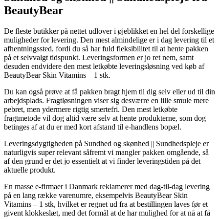
BeautyBear
De fleste butikker på nettet udlover i øjeblikket en hel del forskellige
muligheder for levering. Den mest almindelige er i dag levering til et
afhentningssted, fordi du så har fuld fleksibilitet til at hente pakken
på et selvvalgt tidspunkt. Leveringsformen er jo ret nem, samt
desuden endvidere den mest letkøbte leveringsløsning ved køb af
BeautyBear Skin Vitamins – 1 stk.
Du kan også prøve at få pakken bragt hjem til dig selv eller ud til din
arbejdsplads. Fragtløsningen viser sig desværre en lille smule mere
pebret, men ydermere rigtig smertefri. Den mest letkøbte
fragtmetode vil dog altid være selv at hente produkterne, som dog
betinges af at du er med kort afstand til e-handlens bopæl.
Leveringsdygtigheden på Sundhed og skønhed || Sundhedspleje er
naturligvis super relevant såfremt vi mangler pakken omgående, så
af den grund er det jo essentielt at vi finder leveringstiden på det
aktuelle produkt.
En masse e-firmaer i Danmark reklamerer med dag-til-dag levering
på en lang række varenumre, eksempelvis BeautyBear Skin
Vitamins – 1 stk, hvilket er regnet ud fra at bestillingen laves før et
givent klokkeslæt, med det formål at de har mulighed for at nå at få