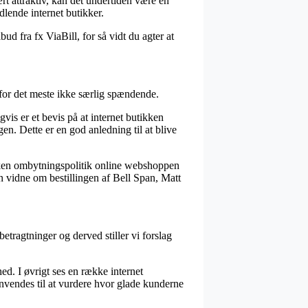
rt attraktiv, kan det undertiden være en
dlende internet butikker.
bud fra fx ViaBill, for så vidt du agter at
 for det meste ikke særlig spændende.
vis er et bevis på at internet butikken
n. Dette er en god anledning til at blive
vilken ombytningspolitik online webshoppen
kan vidne om bestillingen af Bell Span, Matt
etragtninger og derved stiller vi forslag
ed. I øvrigt ses en række internet
nvendes til at vurdere hvor glade kunderne