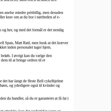
n en anelse mindre prisbillig, men desuden
ler krav om at du bor i nærheden af e-
u og her, og med det formål er det nemlig
ell Span, Matt Rød, men husk at det kræver
akket inden personalet tager hjem.
t beløb. I øvrigt kan du vælge den
em til at bringe ordren til et
or det har langt de fleste Bell cykelhjelme
 børn, og yderligere også til kvinder og
en du handler, så du er garanteret at få fat i