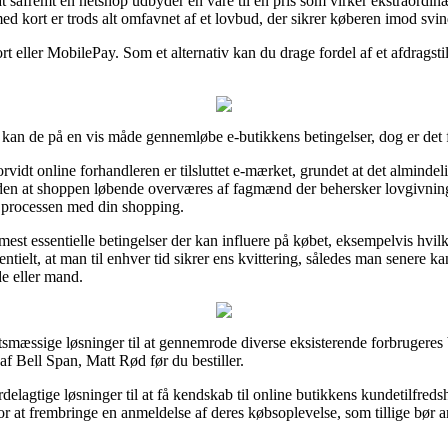
 såfremt en netshop udbyder en vare til en pris som virker ekstraordinæ
ed kort er trods alt omfavnet af et lovbud, der sikrer køberen imod svin
rt eller MobilePay. Som et alternativ kan du drage fordel af et afdragstil
 kan de på en vis måde gennemløbe e-butikkens betingelser, dog er det
idt online forhandleren er tilsluttet e-mærket, grundet at det almindelig
ruden at shoppen løbende overværes af fagmænd der behersker lovgivninge
 i processen med din shopping.
de mest essentielle betingelser der kan influere på købet, eksempelvis h
esentielt, at man til enhver tid sikrer ens kvittering, således man senere 
de eller mand.
smæssige løsninger til at gennemrode diverse eksisterende forbrugeres b
 af Bell Span, Matt Rød før du bestiller.
elagtige løsninger til at få kendskab til online butikkens kundetilfredsh
 at frembringe en anmeldelse af deres købsoplevelse, som tillige bør a