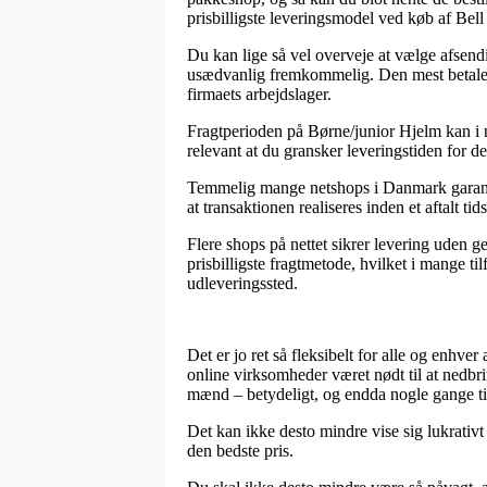
prisbilligste leveringsmodel ved køb af Bel
Du kan lige så vel overveje at vælge afsendi
usædvanlig fremkommelig. Den mest betalelig
firmaets arbejdslager.
Fragtperioden på Børne/junior Hjelm kan i n
relevant at du gransker leveringstiden for de
Temmelig mange netshops i Danmark garante
at transaktionen realiseres inden et aftalt 
Flere shops på nettet sikrer levering uden g
prisbilligste fragtmetode, hvilket i mange ti
udleveringssted.
Det er jo ret så fleksibelt for alle og enhve
online virksomheder været nødt til at nedbrin
mænd – betydeligt, og endda nogle gange ti
Det kan ikke desto mindre vise sig lukrativt 
den bedste pris.