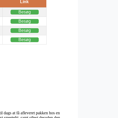
Link
Besøg
Besøg
Besøg
Besøg
il dags at få afleveret pakken hos en
st smertefri, samt oftest desuden den