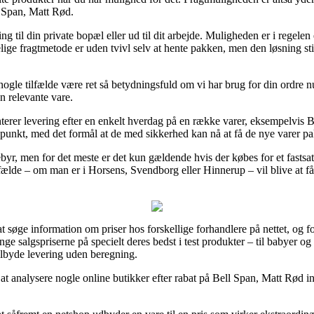
l Span, Matt Rød.
ng til din private bopæl eller ud til dit arbejde. Muligheden er i regele
e fragtmetode er uden tvivl selv at hente pakken, men den løsning stil
ogle tilfælde være ret så betydningsfuld om vi har brug for din ordre n
n relevante vare.
rer levering efter en enkelt hverdag på en række varer, eksempelvis B
tidspunkt, med det formål at de med sikkerhed kan nå at få de nye varer p
ebyr, men for det meste er det kun gældende hvis der købes for et fastsa
lfælde – om man er i Horsens, Svendborg eller Hinnerup – vil blive at få d
r at søge information om priser hos forskellige forhandlere på nettet, og f
ge salgspriserne på specielt deres bedst i test produkter – til babyer og
lbyde levering uden beregning.
at analysere nogle online butikker efter rabat på Bell Span, Matt Rød ind