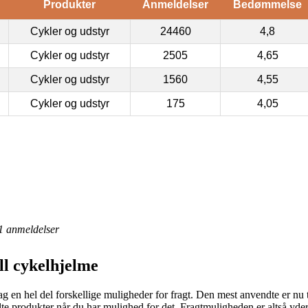
Produkter
Anmeldelser
Bedømmelse
Cykler og udstyr
24460
4,8
Cykler og udstyr
2505
4,65
Cykler og udstyr
1560
4,55
Cykler og udstyr
175
4,05
1
anmeldelser
ll cykelhjelme
ag en hel del forskellige muligheder for fragt. Den mest anvendte er nu t
te produkter når du har mulighed for det. Fragtmuligheden er altså yder