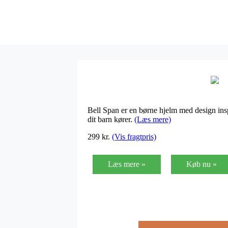
Bell Span er en børne hjelm med design insp
dit barn kører.
(Læs mere)
299
kr.
(Vis fragtpris)
Læs mere »
Køb nu »