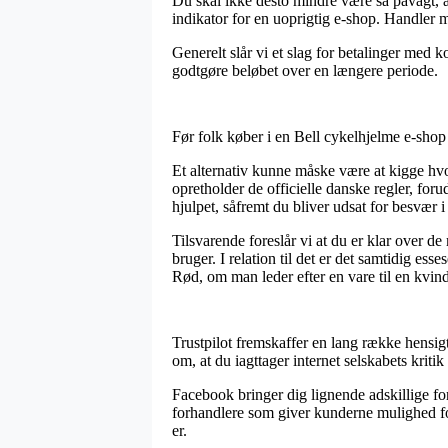
Du skal ikke desto mindre være så påvagt, at
indikator for en uoprigtig e-shop. Handler m
Generelt slår vi et slag for betalinger med ko
godtgøre beløbet over en længere periode.
Før folk køber i en Bell cykelhjelme e-shop
Et alternativ kunne måske være at kigge hvorv
opretholder de officielle danske regler, fo
hjulpet, såfremt du bliver udsat for besvær
Tilsvarende foreslår vi at du er klar over 
bruger. I relation til det er det samtidig ess
Rød, om man leder efter en vare til en kvin
Trustpilot fremskaffer en lang række hensigt
om, at du iagttager internet selskabets kritik
Facebook bringer dig lignende adskillige ford
forhandlere som giver kunderne mulighed for
er.