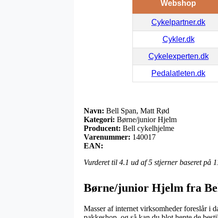
Webshop
Cykelpartner.dk
Cykler.dk
Cykelexperten.dk
Pedalatleten.dk
Navn:
Bell Span, Matt Rød
Kategori:
Børne/junior Hjelm
Producent:
Bell cykelhjelme
Varenummer:
140017
EAN:
Vurderet til
4.1
ud af 5 stjerner baseret på
1
Børne/junior Hjelm fra Be
Masser af internet virksomheder foreslår i d
pakkeshop, og så kan du blot hente de bestil