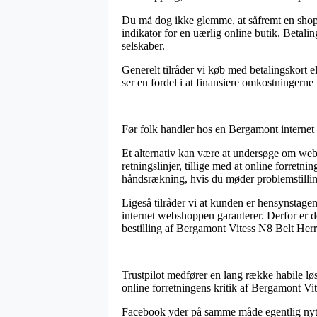
Du må dog ikke glemme, at såfremt en shop på
indikator for en uærlig online butik. Betal
selskaber.
Generelt tilråder vi køb med betalingskort 
ser en fordel i at finansiere omkostningerne 
Før folk handler hos en Bergamont internet 
Et alternativ kan være at undersøge om web
retningslinjer, tillige med at online forret
håndsrækning, hvis du møder problemstillin
Ligeså tilråder vi at kunden er hensynstage
internet webshoppen garanterer. Derfor er de
bestilling af Bergamont Vitess N8 Belt Herr
Trustpilot medfører en lang række habile løs
online forretningens kritik af Bergamont Vi
Facebook yder på samme måde egentlig nyttig