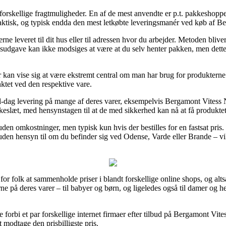
forskellige fragtmuligheder. En af de mest anvendte er p.t. pakkeshop
praktisk, og typisk endda den mest letkøbte leveringsmanér ved køb af 
erne leveret til dit hus eller til adressen hvor du arbejder. Metoden bli
gsudgave kan ikke modsiges at være at du selv henter pakken, men dette
 kan vise sig at være ekstremt central om man har brug for produktern
nktet ved den respektive vare.
l-dag levering på mange af deres varer, eksempelvis Bergamont Vitess 
okkeslæt, med hensynstagen til at de med sikkerhed kan nå at få produkt
en omkostninger, men typisk kun hvis der bestilles for en fastsat pris. 
 uden hensyn til om du befinder sig ved Odense, Varde eller Brande – vil 
for folk at sammenholde priser i blandt forskellige online shops, og alt
e på deres varer – til babyer og børn, og ligeledes også til damer og he
gge forbi et par forskellige internet firmaer efter tilbud på Bergamont V
 modtage den prisbilligste pris.