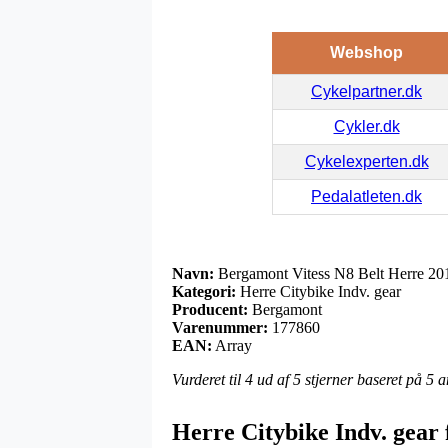
Webshop
Cykelpartner.dk
Cykler.dk
Cykelexperten.dk
Pedalatleten.dk
Navn:
Bergamont Vitess N8 Belt Herre 20
Kategori:
Herre Citybike Indv. gear
Producent:
Bergamont
Varenummer:
177860
EAN:
Array
Vurderet til
4
ud af 5 stjerner baseret på
5
a
Herre Citybike Indv. gear