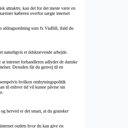
sk attraktiv, kan det for det meste være en
 skærmer køberen overfor uægte internet
n afdragsordning som fx ViaBill, ifald du
t naturligvis et tidskrævende arbejde.
 at internet forhandleren adlyder de danske
melser. Desuden får du genvej til en
eksempelvis hvilken ombytningspolitik
n til enhver tid vil kunne påvise sin
e.
 og herved er det smart, at du gransker
internet outlets hvor du kan give en