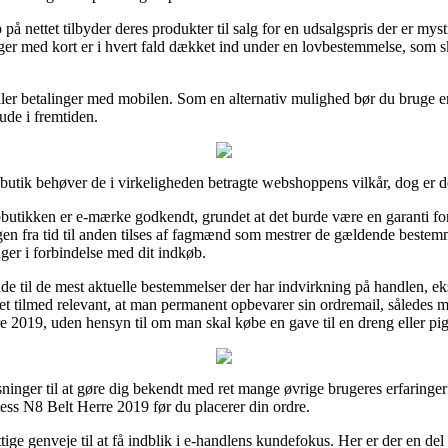
 nettet tilbyder deres produkter til salg for en udsalgspris der er mysti
inger med kort er i hvert fald dækket ind under en lovbestemmelse, som
eller betalinger med mobilen. Som en alternativ mulighed bør du bruge e
ude i fremtiden.
butik behøver de i virkeligheden betragte webshoppens vilkår, dog er de
butikken er e-mærke godkendt, grundet at det burde være en garanti for
ningen fra tid til anden tilses af fagmænd som mestrer de gældende bestem
ger i forbindelse med dit indkøb.
nde til de mest aktuelle bestemmelser der har indvirkning på handlen, 
t tilmed relevant, at man permanent opbevarer sin ordremail, således ma
e 2019, uden hensyn til om man skal købe en gave til en dreng eller pig
ninger til at gøre dig bekendt med ret mange øvrige brugeres erfaringer
tess N8 Belt Herre 2019 før du placerer din ordre.
e genveje til at få indblik i e-handlens kundefokus. Her er der en del 