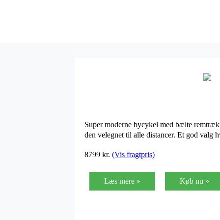
Super moderne bycykel med bælte remtræk. 
den velegnet til alle distancer. Et god valg 
8799
kr.
(Vis fragtpris)
Læs mere »
Køb nu »