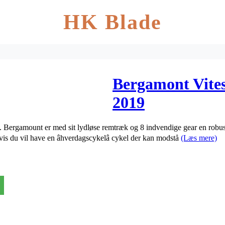
HK Blade
Bergamont Vites
2019
Bergamount er med sit lydløse remtræk og 8 indvendige gear en robust
hvis du vil have en âhverdagscykelâ cykel der kan modstå
(Læs mere)