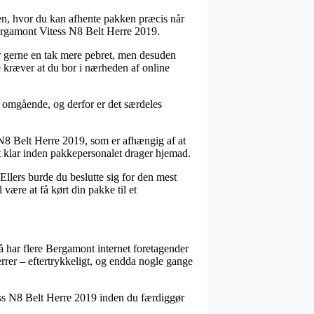
pen, hvor du kan afhente pakken præcis når
Bergamont Vitess N8 Belt Herre 2019.
ver gerne en tak mere pebret, men desuden
 kræver at du bor i nærheden af online
e omgående, og derfor er det særdeles
N8 Belt Herre 2019, som er afhængig af at
et klar inden pakkepersonalet drager hjemad.
Ellers burde du beslutte sig for den mest
være at få kørt din pakke til et
så har flere Bergamont internet foretagender
rrer – eftertrykkeligt, og endda nogle gange
itess N8 Belt Herre 2019 inden du færdiggør