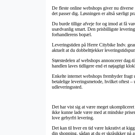
De fleste online webshops giver nu diverse 
det passer dig. Løsningen er altså særligt 
Du burde tillige afveje for og imod at få var
usædvanlig smart. Den prisbilligste leverin
forhandlerens bopæl.
Leveringstiden på Herre Citybike Indv. gear
aktuelt at du dobbelttjekker leveringstidspu
Størstedelen af webshops annoncerer dag-ti
handlen laves tidligere end et nøjagtigt kl
Enkelte internet webshops frembyder fragt ud
betalelige leveringsmetode, hvilket oftest –
udleveringssted.
Det har vist sig at være meget ukompliceret 
ikke kunne lade være med at mindske prisern
love gebyrfri levering.
Det kan til hver en tid være lukrativt at ki
din shopping, sådan at du er skråsikker på at