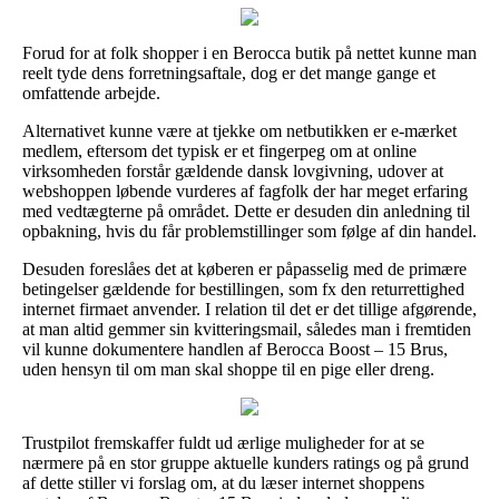
Forud for at folk shopper i en Berocca butik på nettet kunne man
reelt tyde dens forretningsaftale, dog er det mange gange et
omfattende arbejde.
Alternativet kunne være at tjekke om netbutikken er e-mærket
medlem, eftersom det typisk er et fingerpeg om at online
virksomheden forstår gældende dansk lovgivning, udover at
webshoppen løbende vurderes af fagfolk der har meget erfaring
med vedtægterne på området. Dette er desuden din anledning til
opbakning, hvis du får problemstillinger som følge af din handel.
Desuden foreslåes det at køberen er påpasselig med de primære
betingelser gældende for bestillingen, som fx den returrettighed
internet firmaet anvender. I relation til det er det tillige afgørende,
at man altid gemmer sin kvitteringsmail, således man i fremtiden
vil kunne dokumentere handlen af Berocca Boost – 15 Brus,
uden hensyn til om man skal shoppe til en pige eller dreng.
Trustpilot fremskaffer fuldt ud ærlige muligheder for at se
nærmere på en stor gruppe aktuelle kunders ratings og på grund
af dette stiller vi forslag om, at du læser internet shoppens