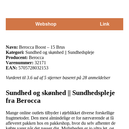
Webshop
Link
Navn:
Berocca Boost – 15 Brus
Kategori:
Sundhed og skønhed || Sundhedspleje
Producent:
Berocca
Varenummer:
32171
EAN:
5705728032153
Vurderet til
3.6
ud af 5 stjerner baseret på
28
anmeldelser
Sundhed og skønhed || Sundhedspleje
fra Berocca
Mange online outlets tilbyder i øjeblikket diverse forskellige
fragtmetoder. Den mest almindelige er for nærværende at få
afleveret pakken hos en pakkeshop, hvor du selv afhenter de
købte varer når det passer dig. Muligheden er jo ultra let, og