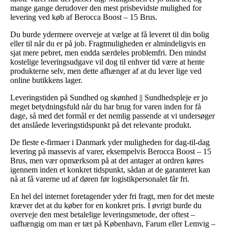
mange gange derudover den mest prisbevidste mulighed for
levering ved køb af Berocca Boost – 15 Brus.
Du burde ydermere overveje at vælge at få leveret til din bolig
eller til når du er på job. Fragtmuligheden er almindeligvis en
sjat mere pebret, men endda særdeles problemfri. Den mindst
kostelige leveringsudgave vil dog til enhver tid være at hente
produkterne selv, men dette afhænger af at du lever lige ved
online butikkens lager.
Leveringstiden på Sundhed og skønhed || Sundhedspleje er jo
meget betydningsfuld når du har brug for varen inden for få
dage, så med det formål er det nemlig passende at vi undersøger
det anslåede leveringstidspunkt på det relevante produkt.
De fleste e-firmaer i Danmark yder muligheden for dag-til-dag
levering på massevis af varer, eksempelvis Berocca Boost – 15
Brus, men vær opmærksom på at det antager at ordren køres
igennem inden et konkret tidspunkt, sådan at de garanteret kan
nå at få varerne ud af døren før logistikpersonalet får fri.
En hel del internet foretagender yder fri fragt, men for det meste
kræver det at du køber for en konkret pris. I øvrigt burde du
overveje den mest betalelige leveringsmetode, der oftest –
uafhængig om man er tæt på København, Farum eller Lemvig –