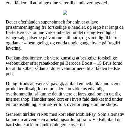
er at få dem til at bringe dine varer til et udleveringssted.
Det er efterhånden super simpelt for enhver at lave
prissammenligning fra forskellige e-handler, og ergo har langt de
fleste Berocca online virksomheder fundet det nødvendigt at
tvinge salgspriserne på varerne – til børn, og samtidig til herrer
og damer – betragteligt, og endda nogle gange byde på fragtfri
levering.
Det kan dog immervæk være gunstigt at besigtige forskellige
webbutikker efter rabatkoder på Berocca Boost – 15 Brus forud
for at du køber, sådan at du er velinformeret til at få den bedste
pris.
Du bør trods alt være så påvagt, at ifald en netbutik annoncerer
produkter til salg for en pris der kan virke usædvanlig
overkommelig, så kunne det tit være et faresignal om en uærlig
internet shop. Handler med kort er i hvert fald dækket ind under
en foranstaltning, som sikrer folk overfor uægte online shops.
Generelt tilråder vi køb med kort eller MobilePay. Som alternativ
kunne du anvende en afbetalingsordning fra fx ViaBill, ifald du
har i sinde at klare omkostningerne over tid.