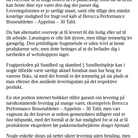
kan hente dine nye varer den dag der passer dig.
Leveringsformen er jo særligt smart, samt ofte tillige den mindst
kostelige mulighed for fragt ved køb af Berocca Performance
Brusetabletter – Appelsin – 30 Tabl.
Du bør alternativt overveje at få leveret til din bolig eller ud til
dit arbejde. Løsningen er ofte lidt dyrere, men tillige temmelig let
gængelig. Den prisbilligste fragtmetode er uden tvivl at hente
produkterne selv, men dette betinges af at du befinder dig i
nærheden af webshoppens lager.
Fragtperioden på Sundhed og skønhed || Sundhedspleje kan i
nogle tilfælde være særligt aktuel forudsat man har brug for
varerne fluks, så med det formål er det temmelig på sin plads at
man efterser den anslåede leveringsdato på det respektive
produkt.
En stor portion internet butikker stiller garanti om levering på
næstkommende hverdag på mange varer, eksempelvis Berocca
Performance Brusetabletter – Appelsin – 30 Tabl, men vær
vagtsom da det kræver at ordren gennemføres tidligere end et
fast tidspunkt, med det formål at de har mulighed for at nå at få
produkterne ekspederet før pakkemedarbejderne drager hjemad.
Nogle enkelte shops på nettet sikrer levering uden betaling, men