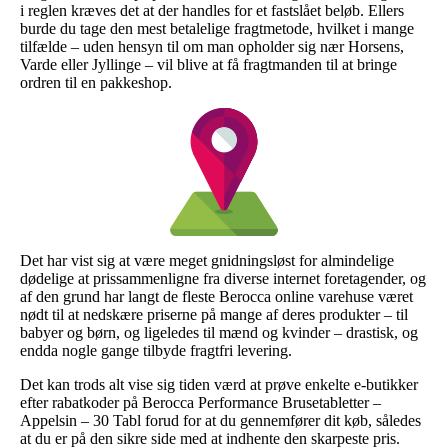
i reglen kræves det at der handles for et fastslået beløb. Ellers
burde du tage den mest betalelige fragtmetode, hvilket i mange
tilfælde – uden hensyn til om man opholder sig nær Horsens,
Varde eller Jyllinge – vil blive at få fragtmanden til at bringe
ordren til en pakkeshop.
Det har vist sig at være meget gnidningsløst for almindelige
dødelige at prissammenligne fra diverse internet foretagender, og
af den grund har langt de fleste Berocca online varehuse været
nødt til at nedskære priserne på mange af deres produkter – til
babyer og børn, og ligeledes til mænd og kvinder – drastisk, og
endda nogle gange tilbyde fragtfri levering.
Det kan trods alt vise sig tiden værd at prøve enkelte e-butikker
efter rabatkoder på Berocca Performance Brusetabletter –
Appelsin – 30 Tabl forud for at du gennemfører dit køb, således
at du er på den sikre side med at indhente den skarpeste pris.