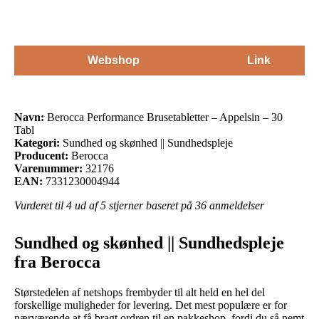
Webshop
Link
Navn:
Berocca Performance Brusetabletter – Appelsin – 30
Tabl
Kategori:
Sundhed og skønhed || Sundhedspleje
Producent:
Berocca
Varenummer:
32176
EAN:
7331230004944
Vurderet til
4
ud af 5 stjerner baseret på
36
anmeldelser
Sundhed og skønhed || Sundhedspleje
fra Berocca
Størstedelen af netshops frembyder til alt held en hel del
forskellige muligheder for levering. Det mest populære er for
nærværende at få bragt ordren til en pakkeshop, fordi du så nemt