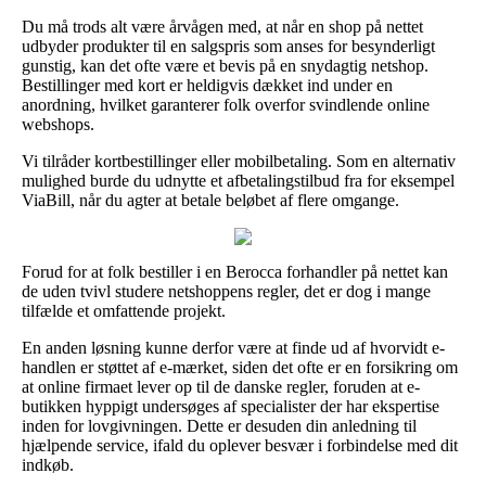
Du må trods alt være årvågen med, at når en shop på nettet
udbyder produkter til en salgspris som anses for besynderligt
gunstig, kan det ofte være et bevis på en snydagtig netshop.
Bestillinger med kort er heldigvis dækket ind under en
anordning, hvilket garanterer folk overfor svindlende online
webshops.
Vi tilråder kortbestillinger eller mobilbetaling. Som en alternativ
mulighed burde du udnytte et afbetalingstilbud fra for eksempel
ViaBill, når du agter at betale beløbet af flere omgange.
Forud for at folk bestiller i en Berocca forhandler på nettet kan
de uden tvivl studere netshoppens regler, det er dog i mange
tilfælde et omfattende projekt.
En anden løsning kunne derfor være at finde ud af hvorvidt e-
handlen er støttet af e-mærket, siden det ofte er en forsikring om
at online firmaet lever op til de danske regler, foruden at e-
butikken hyppigt undersøges af specialister der har ekspertise
inden for lovgivningen. Dette er desuden din anledning til
hjælpende service, ifald du oplever besvær i forbindelse med dit
indkøb.