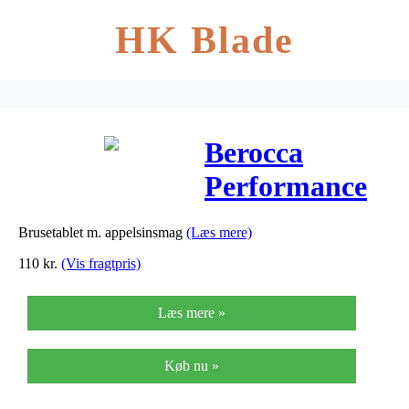
HK Blade
Berocca
Performance
Brusetabletter
Brusetablet m. appelsinsmag
(Læs mere)
– Appelsin –
110
kr.
(Vis fragtpris)
30 Tabl
Læs mere »
Køb nu »