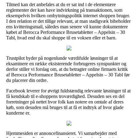
Tilmed kan det anbefales at du er sat ind i de elementære
reglementer der kan have indvirkning på transaktionen, som
eksempelvis hvilken ombytningspolitik internet shoppen bruger.
I den relation er det tillige relevant, at man stadigvæk bibeholder
ens kvitteringsmail, således man senere vil kunne dokumentere
købet af Berocca Performance Brusetabletter – Appelsin – 30
Tabl, hvad end du skal shoppe til en voksen eller et barn.
Trustpilot byder på nogenlunde værdifulde løsninger til at
eksaminere en række eksisterende forbrugeres synspunkter og
derfor stiller vi forslag om, at du betragter online firmaets kritik
af Berocca Performance Brusetabletter – Appelsin – 30 Tabl før
du placerer din ordre.
Facebook leverer for øvrigt fuldstændig relevante løsninger til at
få kendskab til e-shoppens troværdighed. Desuden ses en del
forretninger på nettet hvor folk kan notere en omtale af deres
køb, som desuden må bruges til at få et indtryk af hvor glade
kunderne er.
Hjemmesiden er annoncefinansieret. Vi samarbejder med