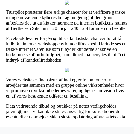
Trustpilot præsterer flere ærlige chancer for at verificere ganske
mange nuværende køberes betragtninger og af den grund
anbefales det, at du kigger nærmere på internet butikkens ratings
af Berthelsen Silicium – 20 mcg – 240 Tabl forinden du bestiller.
Facebook leverer for øvrigt tilpas fantastiske chancer for at få
indblik i internet webshoppens kundetilfredshed. Herinde ses en
række internet varehuse som tilbyder kunderne at skrive en
bedømmelse af ordreforløbet, som tilmed må benyttes til at få et
indtryk af kundetilfredsheden.
Vores website er finansieret af indtægter fra annoncer. Vi
arbejder tæt sammen med en gruppe online virksomheder hvor
vi promoverer virksomhedernes varer, og høster provision hvis
en af vores besøgende udfører en bestilling.
Data vedrørende tilbud og butikker på nettet vedligeholdes
jævnligt, men vi kan ikke stilles ansvarlig for korrektioner der
eventuelt er udarbejdet siden sidste opdatering af websitets data.