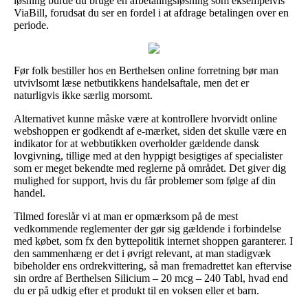
løsning burde du bruge en afbetalingsløsning som eksempelvis
ViaBill, forudsat du ser en fordel i at afdrage betalingen over en
periode.
Før folk bestiller hos en Berthelsen online forretning bør man
utvivlsomt læse netbutikkens handelsaftale, men det er
naturligvis ikke særlig morsomt.
Alternativet kunne måske være at kontrollere hvorvidt online
webshoppen er godkendt af e-mærket, siden det skulle være en
indikator for at webbutikken overholder gældende dansk
lovgivning, tillige med at den hyppigt besigtiges af specialister
som er meget bekendte med reglerne på området. Det giver dig
mulighed for support, hvis du får problemer som følge af din
handel.
Tilmed foreslår vi at man er opmærksom på de mest
vedkommende reglementer der gør sig gældende i forbindelse
med købet, som fx den byttepolitik internet shoppen garanterer. I
den sammenhæng er det i øvrigt relevant, at man stadigvæk
bibeholder ens ordrekvittering, så man fremadrettet kan eftervise
sin ordre af Berthelsen Silicium – 20 mcg – 240 Tabl, hvad end
du er på udkig efter et produkt til en voksen eller et barn.