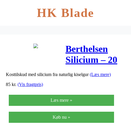
HK Blade
Berthelsen
Silicium – 20
mcg – 240
Kosttilskud med silicium fra naturlig kiselgur
(Læs mere)
Tabl
85
kr.
(Vis fragtpris)
Læs mere »
Køb nu »