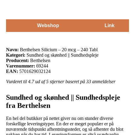
Webshop
Link
Navn:
Berthelsen Silicium – 20 mcg – 240 Tabl
Kategori:
Sundhed og skønhed || Sundhedspleje
Producent:
Berthelsen
Varenummer:
69244
EAN:
5701629032124
Vurderet til
4.7
ud af 5 stjerner baseret på
33
anmeldelser
Sundhed og skønhed || Sundhedspleje
fra Berthelsen
En hel del butikker på nettet giver nu om stunder diverse
forskellige leveringstyper. En der er meget populær er på
nuværende tidspunkt afhentningssteder, og så afhenter du blot
pakken når du har tid. Leveringsformen er altså usædvanlig