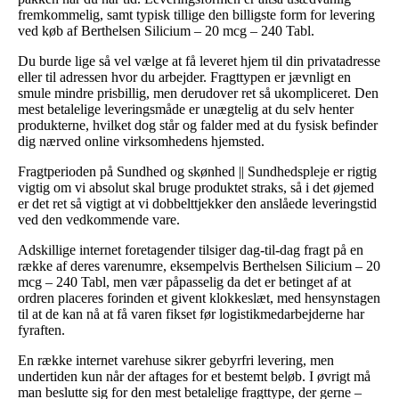
fremkommelig, samt typisk tillige den billigste form for levering
ved køb af Berthelsen Silicium – 20 mcg – 240 Tabl.
Du burde lige så vel vælge at få leveret hjem til din privatadresse
eller til adressen hvor du arbejder. Fragttypen er jævnligt en
smule mindre prisbillig, men derudover ret så ukompliceret. Den
mest betalelige leveringsmåde er unægtelig at du selv henter
produkterne, hvilket dog står og falder med at du fysisk befinder
dig nærved online virksomhedens hjemsted.
Fragtperioden på Sundhed og skønhed || Sundhedspleje er rigtig
vigtig om vi absolut skal bruge produktet straks, så i det øjemed
er det ret så vigtigt at vi dobbelttjekker den anslåede leveringstid
ved den vedkommende vare.
Adskillige internet foretagender tilsiger dag-til-dag fragt på en
række af deres varenumre, eksempelvis Berthelsen Silicium – 20
mcg – 240 Tabl, men vær påpasselig da det er betinget af at
ordren placeres forinden et givent klokkeslæt, med hensynstagen
til at de kan nå at få varen fikset før logistikmedarbejderne har
fyraften.
En række internet varehuse sikrer gebyrfri levering, men
undertiden kun når der aftages for et bestemt beløb. I øvrigt må
man beslutte sig for den mest betalelige fragttype, der gerne –