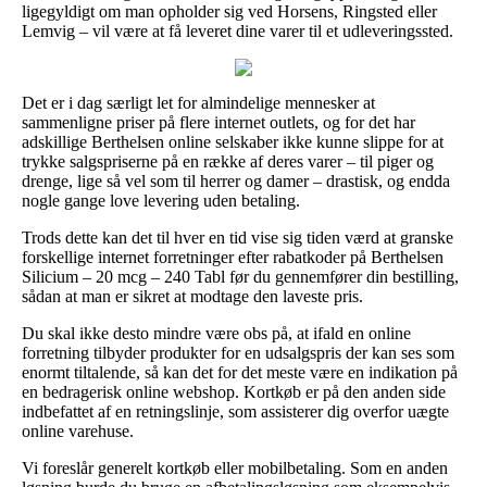
ligegyldigt om man opholder sig ved Horsens, Ringsted eller
Lemvig – vil være at få leveret dine varer til et udleveringssted.
Det er i dag særligt let for almindelige mennesker at
sammenligne priser på flere internet outlets, og for det har
adskillige Berthelsen online selskaber ikke kunne slippe for at
trykke salgspriserne på en række af deres varer – til piger og
drenge, lige så vel som til herrer og damer – drastisk, og endda
nogle gange love levering uden betaling.
Trods dette kan det til hver en tid vise sig tiden værd at granske
forskellige internet forretninger efter rabatkoder på Berthelsen
Silicium – 20 mcg – 240 Tabl før du gennemfører din bestilling,
sådan at man er sikret at modtage den laveste pris.
Du skal ikke desto mindre være obs på, at ifald en online
forretning tilbyder produkter for en udsalgspris der kan ses som
enormt tiltalende, så kan det for det meste være en indikation på
en bedragerisk online webshop. Kortkøb er på den anden side
indbefattet af en retningslinje, som assisterer dig overfor uægte
online varehuse.
Vi foreslår generelt kortkøb eller mobilbetaling. Som en anden