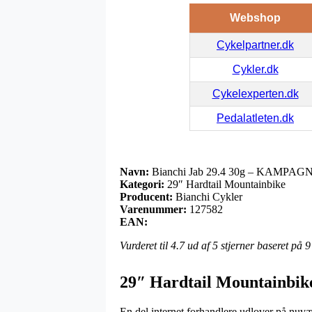
Webshop
Cykelpartner.dk
Cykler.dk
Cykelexperten.dk
Pedalatleten.dk
Navn:
Bianchi Jab 29.4 30g – KAMPAG
Kategori:
29″ Hardtail Mountainbike
Producent:
Bianchi Cykler
Varenummer:
127582
EAN:
Vurderet til
4.7
ud af 5 stjerner baseret på
9
29″ Hardtail Mountainbike
En del internet forhandlere udlover på nuvær