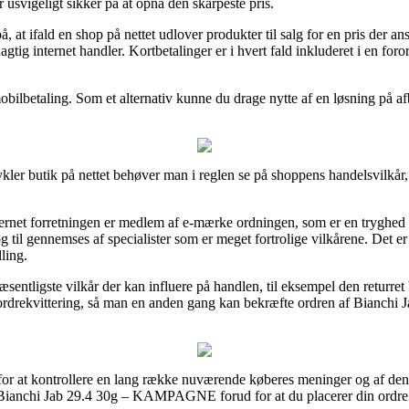
 usvigeligt sikker på at opnå den skarpeste pris.
 ifald en shop på nettet udlover produkter til salg for en pris der anses
gtig internet handler. Kortbetalinger er i hvert fald inkluderet i en for
 mobilbetaling. Som et alternativ kunne du drage nytte af en løsning på 
kler butik på nettet behøver man i reglen se på shoppens handelsvilkår
ternet forretningen er medlem af e-mærke ordningen, som er en tryghed
g til gennemses af specialister som er meget fortrolige vilkårene. Det er en
ling.
sentligste vilkår der kan influere på handlen, til eksempel den returret 
s ordrekvittering, så man en anden gang kan bekræfte ordren af Bia
 for at kontrollere en lang række nuværende køberes meninger og af den 
f Bianchi Jab 29.4 30g – KAMPAGNE forud for at du placerer din ordre