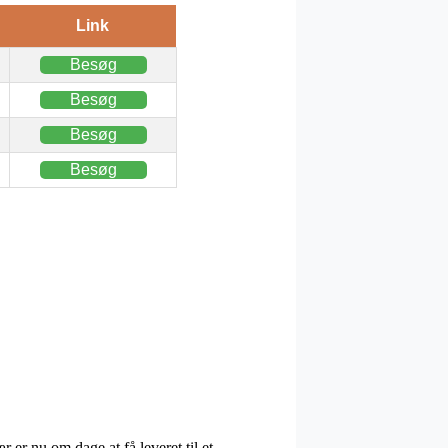
Link
Besøg
Besøg
Besøg
Besøg
 er nu om dage at få leveret til et