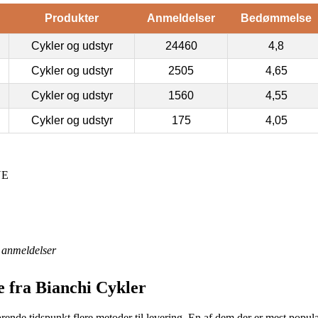
Produkter
Anmeldelser
Bedømmelse
Cykler og udstyr
24460
4,8
Cykler og udstyr
2505
4,65
Cykler og udstyr
1560
4,55
Cykler og udstyr
175
4,05
NE
anmeldelser
 fra Bianchi Cykler
ende tidspunkt flere metoder til levering. En af dem der er mest populær