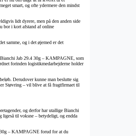
ig meget smart, og ofte ydermere den mindst
eldigvis lidt dyrere, men på den anden side
 bor i kort afstand af online
det samme, og i det øjemed er det
elvis Bianchi Jab 29.4 30g – KAMPAGNE, som
e ordnet forinden logistikmedarbejderne holder
et beløb. Derudover kunne man beslutte sig
Støvring – vil blive at få fragtfirmaet til
oretagender, og derfor har utallige Bianchi
g ligeså til voksne – betydeligt, og endda
b 29.4 30g – KAMPAGNE forud for at du