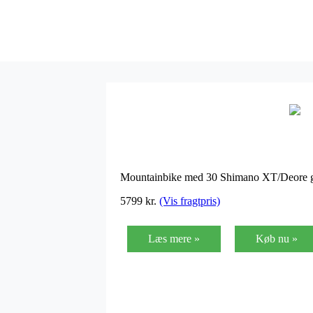
Mountainbike med 30 Shimano XT/Deore ge
5799
kr.
(Vis fragtpris)
Læs mere »
Køb nu »