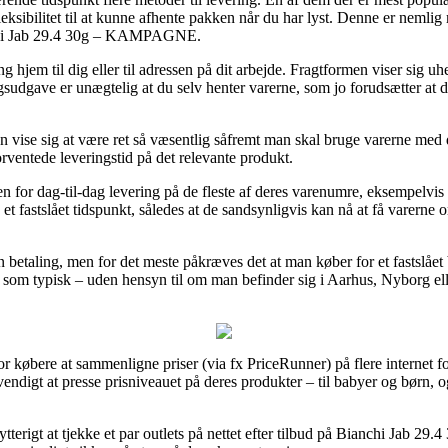
fleksibilitet til at kunne afhente pakken når du har lyst. Denne er neml
nchi Jab 29.4 30g – KAMPAGNE.
hjem til dig eller til adressen på dit arbejde. Fragtformen viser sig uh
sudgave er unægtelig at du selv henter varerne, som jo forudsætter at du
 vise sig at være ret så væsentlig såfremt man skal bruge varerne med 
rventede leveringstid på det relevante produkt.
den for dag-til-dag levering på de fleste af deres varenumre, eksemp
n et fastslået tidspunkt, således at de sandsynligvis kan nå at få varern
en betaling, men for det meste påkræves det at man køber for et fastslå
som typisk – uden hensyn til om man befinder sig i Aarhus, Nyborg eller 
or købere at sammenligne priser (via fx PriceRunner) på flere internet f
endigt at presse prisniveauet på deres produkter – til babyer og børn, o
bytterigt at tjekke et par outlets på nettet efter tilbud på Bianchi Ja