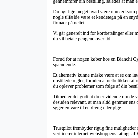
gennemfører din bestilling, således at man er
Du bør lige meget hvad være opmærksom på, at
nogle tilfælde være et kendetegn på en snyda
firmaer på nettet.
Vi går generelt ind for kortbetalinger eller
du vil betale pengene over tid.
Forud for at nogen køber hos en Bianchi Cy
spændende.
Et alternativ kunne måske være at se om in
opstillede regler, foruden at netbutikken af o
du oplever problemer som følge af din bestil
Tilmed er det godt at du er vidende om de væ
desuden relevant, at man altid gemmer en
søger en vare til en dreng eller pige.
Trustpilot frembyder rigtig fine muligheder
verificerer internet webshoppens ratings a