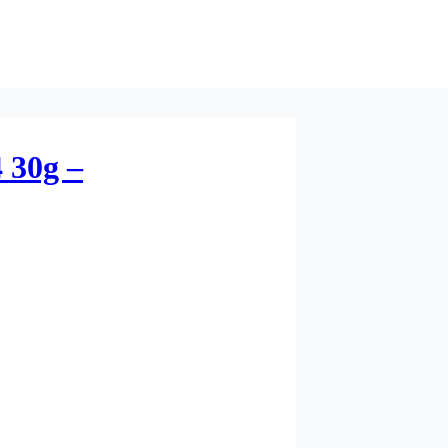
 30g –