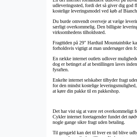
udleveringssted, fordi det så giver dig god 
kostelige leveringsmodel ved køb af Bia
Du burde omvendt overveje at vælge levering 
særligt overkommelig. Den billigste levering
virksomhedens tilholdssted.
Fragttiden på 29″ Hardtail Mountainbike kan
forholdsvis vigtigt at man undersøger den fo
En række internet outlets udlover mulighe
dog er betinget af at bestillingen laves inde
fyraften.
Enkelte internet selskaber tilbyder fragt ud
for den mindst kostelige leveringsmulighed, 
at køre din pakke til en pakkeshop.
Det har vist sig at være ret overkommeligt f
Cykler internet foretagender fundet det nødv
nogle gange sikre fragt uden betaling.
Til gengæld kan det til hver en tid blive ud