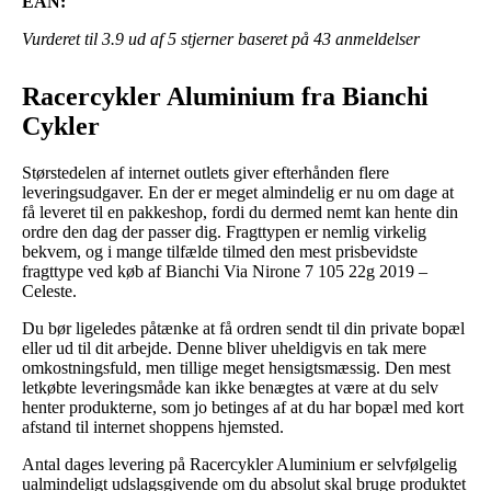
EAN:
Vurderet til
3.9
ud af 5 stjerner baseret på
43
anmeldelser
Racercykler Aluminium fra Bianchi
Cykler
Størstedelen af internet outlets giver efterhånden flere
leveringsudgaver. En der er meget almindelig er nu om dage at
få leveret til en pakkeshop, fordi du dermed nemt kan hente din
ordre den dag der passer dig. Fragttypen er nemlig virkelig
bekvem, og i mange tilfælde tilmed den mest prisbevidste
fragttype ved køb af Bianchi Via Nirone 7 105 22g 2019 –
Celeste.
Du bør ligeledes påtænke at få ordren sendt til din private bopæl
eller ud til dit arbejde. Denne bliver uheldigvis en tak mere
omkostningsfuld, men tillige meget hensigtsmæssig. Den mest
letkøbte leveringsmåde kan ikke benægtes at være at du selv
henter produkterne, som jo betinges af at du har bopæl med kort
afstand til internet shoppens hjemsted.
Antal dages levering på Racercykler Aluminium er selvfølgelig
ualmindeligt udslagsgivende om du absolut skal bruge produktet