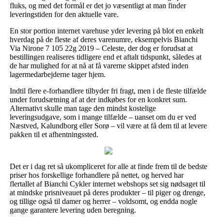
fluks, og med det formål er det jo væsentligt at man finder
leveringstiden for den aktuelle vare.
En stor portion internet varehuse yder levering på blot en enkelt
hverdag på de fleste af deres varenumre, eksempelvis Bianchi
Via Nirone 7 105 22g 2019 – Celeste, der dog er forudsat at
bestillingen realiseres tidligere end et aftalt tidspunkt, således at
de har mulighed for at nå at få varerne skippet afsted inden
lagermedarbejderne tager hjem.
Indtil flere e-forhandlere tilbyder fri fragt, men i de fleste tilfælde
under forudsætning af at der indkøbes for en konkret sum.
Alternativt skulle man tage den mindst kostelige
leveringsudgave, som i mange tilfælde – uanset om du er ved
Næstved, Kalundborg eller Sorø – vil være at få dem til at levere
pakken til et afhentningssted.
Det er i dag ret så ukompliceret for alle at finde frem til de bedste
priser hos forskellige forhandlere på nettet, og herved har
flertallet af Bianchi Cykler internet webshops set sig nødsaget til
at mindske prisniveauet på deres produkter – til piger og drenge,
og tillige også til damer og herrer – voldsomt, og endda nogle
gange garantere levering uden beregning.