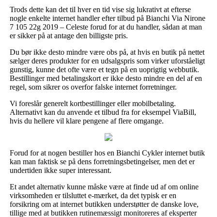
Trods dette kan det til hver en tid vise sig lukrativt at efterse
nogle enkelte internet handler efter tilbud på Bianchi Via Nirone
7 105 22g 2019 – Celeste forud for at du handler, sådan at man
er sikker på at antage den billigste pris.
Du bør ikke desto mindre være obs på, at hvis en butik på nettet
sælger deres produkter for en udsalgspris som virker uforståeligt
gunstig, kunne det ofte være et tegn på en uoprigtig webbutik.
Bestillinger med betalingskort er ikke desto mindre en del af en
regel, som sikrer os overfor falske internet forretninger.
Vi foreslår generelt kortbestillinger eller mobilbetaling.
Alternativt kan du anvende et tilbud fra for eksempel ViaBill,
hvis du hellere vil klare pengene af flere omgange.
Forud for at nogen bestiller hos en Bianchi Cykler internet butik
kan man faktisk se på dens forretningsbetingelser, men det er
undertiden ikke super interessant.
Et andet alternativ kunne måske være at finde ud af om online
virksomheden er tilsluttet e-mærket, da det typisk er en
forsikring om at internet butikken understøtter de danske love,
tillige med at butikken rutinemæssigt monitoreres af eksperter