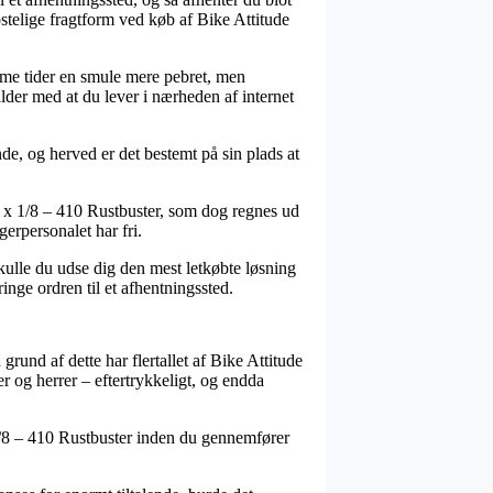
stelige fragtform ved køb af Bike Attitude
somme tider en smule mere pebret, men
lder med at du lever i nærheden af internet
de, og herved er det bestemt på sin plads at
2 x 1/8 – 410 Rustbuster, som dog regnes ud
gerpersonalet har fri.
kulle du udse dig den mest letkøbte løsning
ringe ordren til et afhentningssted.
grund af dette har flertallet af Bike Attitude
er og herrer – eftertrykkeligt, og endda
x 1/8 – 410 Rustbuster inden du gennemfører