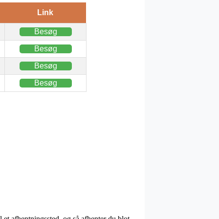
Link
Besøg
Besøg
Besøg
Besøg
 et afhentningssted, og så afhenter du blot