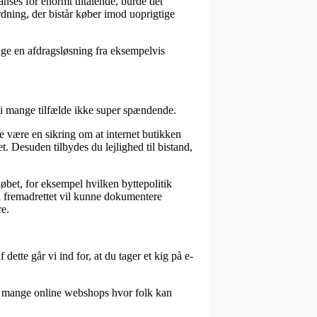
anses for enormt tiltalende, burde det
rdning, der bistår køber imod uoprigtige
uge en afdragsløsning fra eksempelvis
t i mange tilfælde ikke super spændende.
le være en sikring om at internet butikken
. Desuden tilbydes du lejlighed til bistand,
øbet, for eksempel hvilken byttepolitik
an fremadrettet vil kunne dokumentere
re.
ette går vi ind for, at du tager et kig på e-
der mange online webshops hvor folk kan