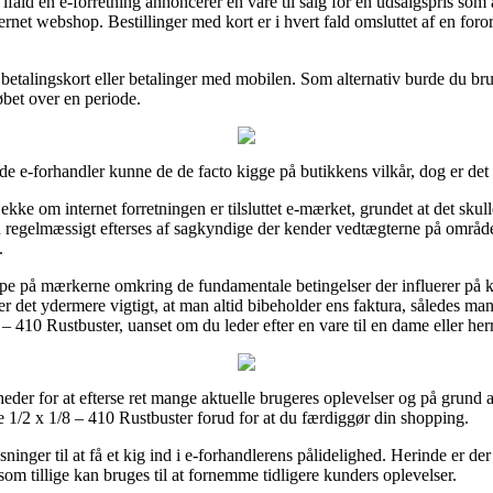
ifald en e-forretning annoncerer en vare til salg for en udsalgspris som 
rnet webshop. Bestillinger med kort er i hvert fald omsluttet af en foro
 betalingskort eller betalinger med mobilen. Som alternativ burde du br
løbet over en periode.
tude e-forhandler kunne de de facto kigge på butikkens vilkår, dog er de
ke om internet forretningen er tilsluttet e-mærket, grundet at det skul
en regelmæssigt efterses af sagkyndige der kender vedtægterne på området
.
ppe på mærkerne omkring de fundamentale betingelser der influerer på k
r det ydermere vigtigt, at man altid bibeholder ens faktura, således m
 – 410 Rustbuster, uanset om du leder efter en vare til en dame eller her
der for at efterse ret mange aktuelle brugeres oplevelser og på grund af d
 1/2 x 1/8 – 410 Rustbuster forud for at du færdiggør din shopping.
sninger til at få et kig ind i e-forhandlerens pålidelighed. Herinde er 
som tillige kan bruges til at fornemme tidligere kunders oplevelser.