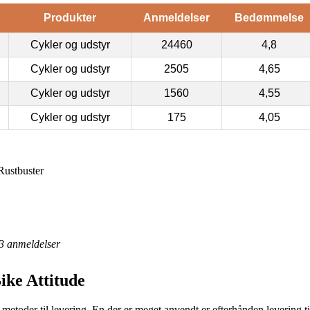
Produkter
Anmeldelser
Bedømmelse
Cykler og udstyr
24460
4,8
Cykler og udstyr
2505
4,65
Cykler og udstyr
1560
4,55
Cykler og udstyr
175
4,05
Rustbuster
3
anmeldelser
ike Attitude
etoder til levering. En der er meget anvendt er efterhånden levering til