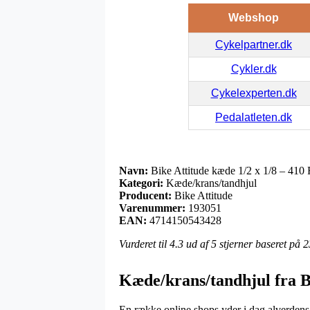
Webshop
Cykelpartner.dk
Cykler.dk
Cykelexperten.dk
Pedalatleten.dk
Navn:
Bike Attitude kæde 1/2 x 1/8 – 410 
Kategori:
Kæde/krans/tandhjul
Producent:
Bike Attitude
Varenummer:
193051
EAN:
4714150543428
Vurderet til
4.3
ud af 5 stjerner baseret på
2
Kæde/krans/tandhjul fra B
En række online shops yder i dag alverdens m