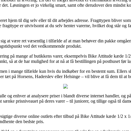
 det. Løsningen er jo virkelig smart, samt ofte derudover den mindst ko
eret hjem til dig selv eller til dit arbejdes adresse. Fragttypen bliver 
ragttype er utvivlsomt at du selv henter varerne, hvilket dog står og fa
sig at være ret væsentlig i tilfælde af at man behøver din pakke omgåen
ingstidspunkt ved det vedkommende produkt.
vering på mange af butikkens varer, eksempelvis Bike Attitude kæde 1/
punkt, så at de har mulighed for at nå at få bestillingen på posthuset før la
 men i mange tilfælde kun hvis du indkøber for en bestemt sum. Ellers s
er tæt på Horsens, Haderslev eller Helsinge – vil blive at få dem til at b
le og enhver at analysere priser i blandt diverse internet handler, og på 
t sænke prisniveauet på deres varer – til juniorer, og tillige også til dam
besigtige diverse online outlets efter tilbud på Bike Attitude kæde 1/2 
indhente den bedste pris.