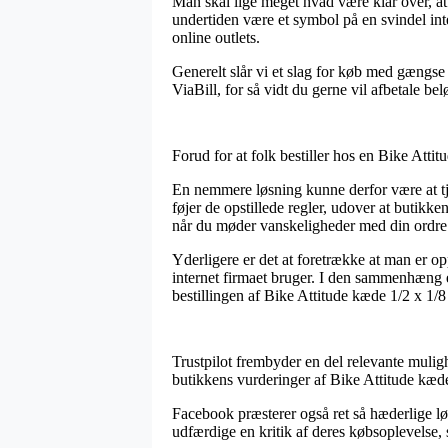
Man skal lige meget hvad være klar over, at 
undertiden være et symbol på en svindel inte
online outlets.
Generelt slår vi et slag for køb med gængse
ViaBill, for så vidt du gerne vil afbetale be
Forud for at folk bestiller hos en Bike Atti
En nemmere løsning kunne derfor være at tjek
føjer de opstillede regler, udover at butikk
når du møder vanskeligheder med din ordre
Yderligere er det at foretrække at man er o
internet firmaet bruger. I den sammenhæng e
bestillingen af Bike Attitude kæde 1/2 x 1/8
Trustpilot frembyder en del relevante mulighe
butikkens vurderinger af Bike Attitude kæde
Facebook præsterer også ret så hæderlige lø
udfærdige en kritik af deres købsoplevelse, 