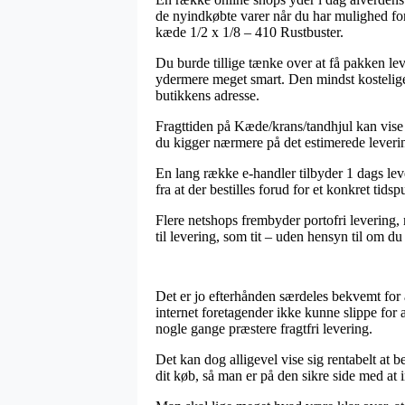
de nyindkøbte varer når du har mulighed for
kæde 1/2 x 1/8 – 410 Rustbuster.
Du burde tillige tænke over at få pakken lev
ydermere meget smart. Den mindst kostelige f
butikkens adresse.
Fragttiden på Kæde/krans/tandhjul kan vise 
du kigger nærmere på det estimerede lever
En lang række e-handler tilbyder 1 dags le
fra at der bestilles forud for et konkret tids
Flere netshops frembyder portofri levering,
til levering, som tit – uden hensyn til om du 
Det er jo efterhånden særdeles bekvemt for al
internet foretagender ikke kunne slippe for a
nogle gange præstere fragtfri levering.
Det kan dog alligevel vise sig rentabelt at 
dit køb, så man er på den sikre side med at 