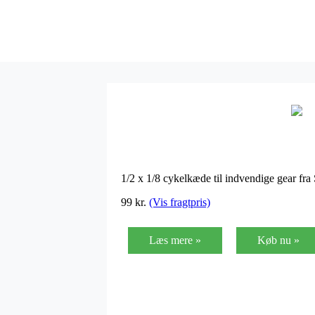
1/2 x 1/8 cykelkæde til indvendige gear f
99
kr.
(Vis fragtpris)
Læs mere »
Køb nu »