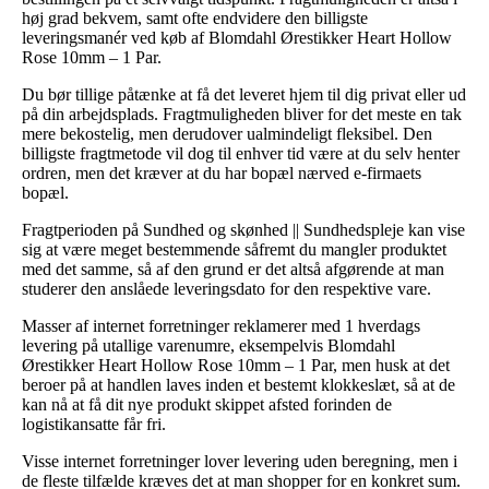
høj grad bekvem, samt ofte endvidere den billigste
leveringsmanér ved køb af Blomdahl Ørestikker Heart Hollow
Rose 10mm – 1 Par.
Du bør tillige påtænke at få det leveret hjem til dig privat eller ud
på din arbejdsplads. Fragtmuligheden bliver for det meste en tak
mere bekostelig, men derudover ualmindeligt fleksibel. Den
billigste fragtmetode vil dog til enhver tid være at du selv henter
ordren, men det kræver at du har bopæl nærved e-firmaets
bopæl.
Fragtperioden på Sundhed og skønhed || Sundhedspleje kan vise
sig at være meget bestemmende såfremt du mangler produktet
med det samme, så af den grund er det altså afgørende at man
studerer den anslåede leveringsdato for den respektive vare.
Masser af internet forretninger reklamerer med 1 hverdags
levering på utallige varenumre, eksempelvis Blomdahl
Ørestikker Heart Hollow Rose 10mm – 1 Par, men husk at det
beroer på at handlen laves inden et bestemt klokkeslæt, så at de
kan nå at få dit nye produkt skippet afsted forinden de
logistikansatte får fri.
Visse internet forretninger lover levering uden beregning, men i
de fleste tilfælde kræves det at man shopper for en konkret sum.