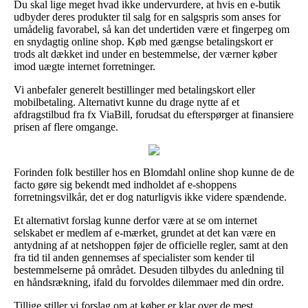
Du skal lige meget hvad ikke undervurdere, at hvis en e-butik
udbyder deres produkter til salg for en salgspris som anses for
umådelig favorabel, så kan det undertiden være et fingerpeg om
en snydagtig online shop. Køb med gængse betalingskort er
trods alt dækket ind under en bestemmelse, der værner køber
imod uægte internet forretninger.
Vi anbefaler generelt bestillinger med betalingskort eller
mobilbetaling. Alternativt kunne du drage nytte af et
afdragstilbud fra fx ViaBill, forudsat du efterspørger at finansiere
prisen af flere omgange.
Forinden folk bestiller hos en Blomdahl online shop kunne de de
facto gøre sig bekendt med indholdet af e-shoppens
forretningsvilkår, det er dog naturligvis ikke videre spændende.
Et alternativt forslag kunne derfor være at se om internet
selskabet er medlem af e-mærket, grundet at det kan være en
antydning af at netshoppen føjer de officielle regler, samt at den
fra tid til anden gennemses af specialister som kender til
bestemmelserne på området. Desuden tilbydes du anledning til
en håndsrækning, ifald du forvoldes dilemmaer med din ordre.
Tillige stiller vi forslag om at køber er klar over de mest