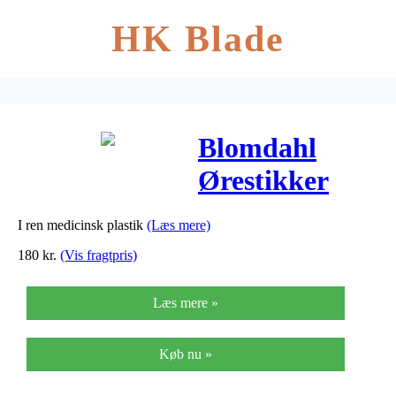
HK Blade
Blomdahl
Ørestikker
Heart Hollow
I ren medicinsk plastik
(Læs mere)
Rose 10mm –
180
kr.
(Vis fragtpris)
1 Par
Læs mere »
Køb nu »