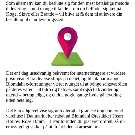
Som alternativ kan du beslutte sig for den mest betalelige metode
til levering, som i mange tilfælde – om du befinder sig tæt på
Køge, Skive eller Brande – vil blive at få dem til at levere din
bestilling til et udleveringssted.
Det er i dag usædvanlig bekvemt for internetbrugere at vurdere
prisniveauet fra diverse shops på nettet, og til tak har mange
Blomdahl e-forretninger været tvunget til at tvinge salgsværdien
på deres varer – til børn og babyer, samt også til kvinder og
mænd – betragteligt, og endda nogle gange byde på levering
uden betaling.
Det kan alligevel vise sig udbytterigt at granske nogle internet
varehuse i Danmark efter rabat på Blomdahl Ørestikker Heart
Hollow Rose 10mm – 1 Par forinden du placerer ordren, så du
er usvigeligt sikker på at få fat i den skarpeste pris.