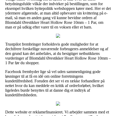
betydningsfulde vilkår der indvirker på bestillingen, som for
eksempel hvilken byttepolitik webshoppen kører med. Her er det
ydermere afgørende, at man altid opbevarer sin kvittering på e-
mail, så man en anden gang vil kunne bevidne ordren af
Blomdahl Ørestikker Heart Hollow Rose 10mm – 1 Par, om
man er på udkig efter varer til en voksen eller et barn.
Trustpilot frembringer forholdsvis gode muligheder for at
dechifrere forskellige nuværende forbrugeres anmeldelser og af
den grund kan det anbefales, at du besigtiger netbutikkens
vurderinger af Blomdahl Ørestikker Heart Hollow Rose 10mm –
1 Par før du shopper.
Facebook frembyder lige så vel uden sammenligning gode
løsninger til at få en idé om online forretningens
kundetilfredshed. Foruden det ser vi en række forhandlere på
nettet hvor du kan meddele en kritik af ordreforløbet, hvilket
ligeledes burde benyttes til at danne dig et indtryk af
kundetilfredsheden.
Dette website er reklamefinansieret. Vi arbejder sammen med et