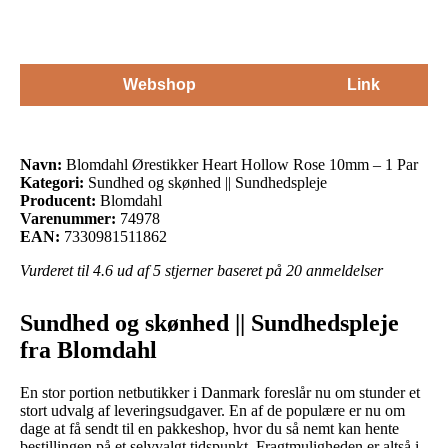
Webshop
Link
Navn:
Blomdahl Ørestikker Heart Hollow Rose 10mm – 1 Par
Kategori:
Sundhed og skønhed || Sundhedspleje
Producent:
Blomdahl
Varenummer:
74978
EAN:
7330981511862
Vurderet til
4.6
ud af 5 stjerner baseret på
20
anmeldelser
Sundhed og skønhed || Sundhedspleje
fra Blomdahl
En stor portion netbutikker i Danmark foreslår nu om stunder et
stort udvalg af leveringsudgaver. En af de populære er nu om
dage at få sendt til en pakkeshop, hvor du så nemt kan hente
bestillingen på et selvvalgt tidspunkt. Fragtmuligheden er altså i