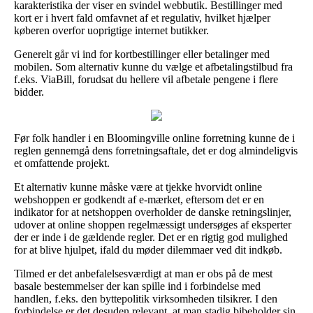
karakteristika der viser en svindel webbutik. Bestillinger med
kort er i hvert fald omfavnet af et regulativ, hvilket hjælper
køberen overfor uoprigtige internet butikker.
Generelt går vi ind for kortbestillinger eller betalinger med
mobilen. Som alternativ kunne du vælge et afbetalingstilbud fra
f.eks. ViaBill, forudsat du hellere vil afbetale pengene i flere
bidder.
Før folk handler i en Bloomingville online forretning kunne de i
reglen gennemgå dens forretningsaftale, det er dog almindeligvis
et omfattende projekt.
Et alternativ kunne måske være at tjekke hvorvidt online
webshoppen er godkendt af e-mærket, eftersom det er en
indikator for at netshoppen overholder de danske retningslinjer,
udover at online shoppen regelmæssigt undersøges af eksperter
der er inde i de gældende regler. Det er en rigtig god mulighed
for at blive hjulpet, ifald du møder dilemmaer ved dit indkøb.
Tilmed er det anbefalelsesværdigt at man er obs på de mest
basale bestemmelser der kan spille ind i forbindelse med
handlen, f.eks. den byttepolitik virksomheden tilsikrer. I den
forbindelse er det desuden relevant, at man stadig bibeholder sin