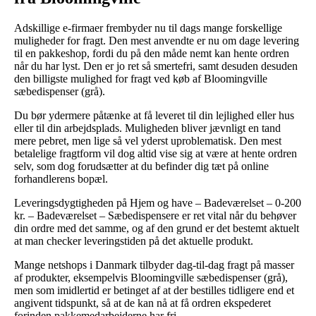
Adskillige e-firmaer frembyder nu til dags mange forskellige
muligheder for fragt. Den mest anvendte er nu om dage levering
til en pakkeshop, fordi du på den måde nemt kan hente ordren
når du har lyst. Den er jo ret så smertefri, samt desuden desuden
den billigste mulighed for fragt ved køb af Bloomingville
sæbedispenser (grå).
Du bør ydermere påtænke at få leveret til din lejlighed eller hus
eller til din arbejdsplads. Muligheden bliver jævnligt en tand
mere pebret, men lige så vel yderst uproblematisk. Den mest
betalelige fragtform vil dog altid vise sig at være at hente ordren
selv, som dog forudsætter at du befinder dig tæt på online
forhandlerens bopæl.
Leveringsdygtigheden på Hjem og have – Badeværelset – 0-200
kr. – Badeværelset – Sæbedispensere er ret vital når du behøver
din ordre med det samme, og af den grund er det bestemt aktuelt
at man checker leveringstiden på det aktuelle produkt.
Mange netshops i Danmark tilbyder dag-til-dag fragt på masser
af produkter, eksempelvis Bloomingville sæbedispenser (grå),
men som imidlertid er betinget af at der bestilles tidligere end et
angivent tidspunkt, så at de kan nå at få ordren ekspederet
forinden pakkemedarbejderne har fri.