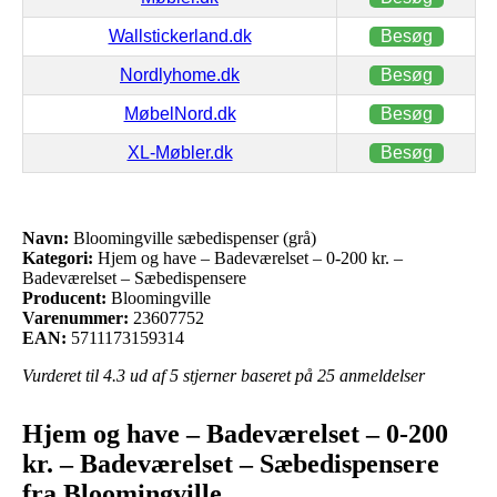
Wallstickerland.dk
Besøg
Nordlyhome.dk
Besøg
MøbelNord.dk
Besøg
XL-Møbler.dk
Besøg
Navn:
Bloomingville sæbedispenser (grå)
Kategori:
Hjem og have – Badeværelset – 0-200 kr. –
Badeværelset – Sæbedispensere
Producent:
Bloomingville
Varenummer:
23607752
EAN:
5711173159314
Vurderet til
4.3
ud af 5 stjerner baseret på
25
anmeldelser
Hjem og have – Badeværelset – 0-200
kr. – Badeværelset – Sæbedispensere
fra Bloomingville