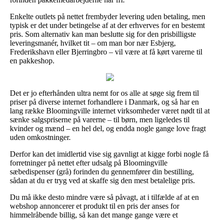
Enkelte outlets på nettet frembyder levering uden betaling, men
typisk er det under betingelse af at der erhverves for en bestemt
pris. Som alternativ kan man beslutte sig for den prisbilligste
leveringsmanér, hvilket tit – om man bor nær Esbjerg,
Frederikshavn eller Bjerringbro – vil være at få kørt varerne til
en pakkeshop.
Det er jo efterhånden ultra nemt for os alle at søge sig frem til
priser på diverse internet forhandlere i Danmark, og så har en
lang række Bloomingville internet virksomheder været nødt til at
sænke salgspriserne på varerne – til børn, men ligeledes til
kvinder og mænd – en hel del, og endda nogle gange love fragt
uden omkostninger.
Derfor kan det imidlertid vise sig gavnligt at kigge forbi nogle få
forretninger på nettet efter udsalg på Bloomingville
sæbedispenser (grå) forinden du gennemfører din bestilling,
sådan at du er tryg ved at skaffe sig den mest betalelige pris.
Du må ikke desto mindre være så påvagt, at i tilfælde af at en
webshop annoncerer et produkt til en pris der anses for
himmelråbende billig, så kan det mange gange være et