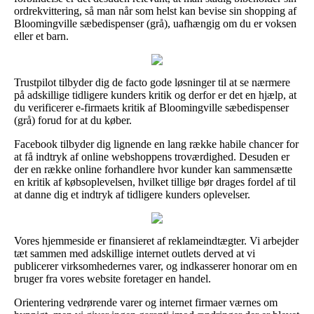
ordrekvittering, så man når som helst kan bevise sin shopping af
Bloomingville sæbedispenser (grå), uafhængig om du er voksen
eller et barn.
Trustpilot tilbyder dig de facto gode løsninger til at se nærmere
på adskillige tidligere kunders kritik og derfor er det en hjælp, at
du verificerer e-firmaets kritik af Bloomingville sæbedispenser
(grå) forud for at du køber.
Facebook tilbyder dig lignende en lang række habile chancer for
at få indtryk af online webshoppens troværdighed. Desuden er
der en række online forhandlere hvor kunder kan sammensætte
en kritik af købsoplevelsen, hvilket tillige bør drages fordel af til
at danne dig et indtryk af tidligere kunders oplevelser.
Vores hjemmeside er finansieret af reklameindtægter. Vi arbejder
tæt sammen med adskillige internet outlets derved at vi
publicerer virksomhedernes varer, og indkasserer honorar om en
bruger fra vores website foretager en handel.
Orientering vedrørende varer og internet firmaer værnes om