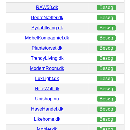
RAW58.dk
Besøg
BedreNætter.dk
Besøg
Bydahlliving.dk
Besøg
MøbelKompagniet.dk
Besøg
Plantetorvet.dk
Besøg
TrendyLiving.dk
Besøg
ModernRoom.dk
Besøg
LuxLight.dk
Besøg
NiceWall.dk
Besøg
Unishop.nu
Besøg
HaveHandel.dk
Besøg
Likehome.dk
Besøg
Møbler.dk
Besøg