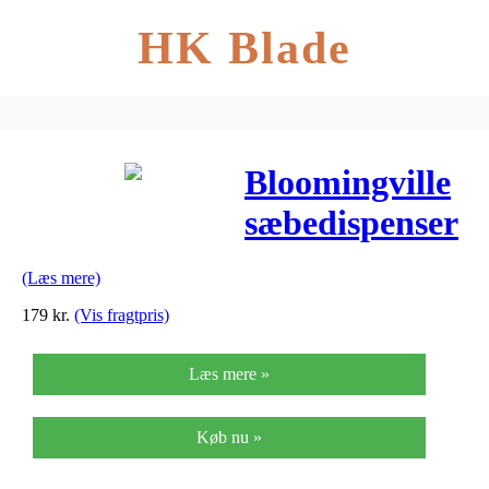
HK Blade
Bloomingville
sæbedispenser
(hvid/guld)
(Læs mere)
179
kr.
(Vis fragtpris)
Læs mere »
Køb nu »