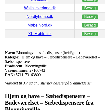
Wallstickerland.dk
Besøg
Nordlyhome.dk
Besøg
MøbelNord.dk
Besøg
XL-Møbler.dk
Besøg
Navn:
Bloomingville sæbedispenser (hvid/guld)
Kategori:
Hjem og have – Sæbedispensere – Badeværelset –
Sæbedispensere
Producent:
Bloomingville
Varenummer:
27166742
EAN:
5711173163809
Vurderet til
3.7
ud af 5 stjerner baseret på
9
anmeldelser
Hjem og have – Sæbedispensere –
Badeværelset – Sæbedispensere fra
Bloomingville