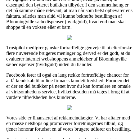
eksempel den bytteret butikken tilbyder. I den sammenhæng er
det på samme måde relevant, at man når som helst opbevarer ens
faktura, således man altid vil kunne bekræfte bestillingen af
Bloomingville sæbedispenser (hvid/guld), hvad end man skal
shoppe til en voksen eller et barn.
Trustpilot medfører ganske fortræffelige genveje til at efterforske
flere nuværende brugeres meninger og derved er det godt, at du
evaluerer internet webshoppens anmeldelser af Bloomingville
sæbedispenser (hvid/guld) inden du handler.
Facebook fører til også en lang række fortræffelige chancer for
at få kendskab til online firmaets kundetilfredshed. Foruden det
er der en del butikker på nettet hvor du kan formulere en omtale
af virksomhedens service, hvilket desuden må tages i brug til at
vurdere tilfredsheden hos kunderne.
Vores side er finansieret af reklameindtægter. Vi har aftaler med
en masse netshops og promoverer forretningernes tilbud, og
tjener honorar forudsat en af vores brugere udfører en bestilling.