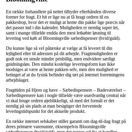
En række forhandlere på nettet tilbyder efterhånden diverse
former for fragt. Et hit er lige nu at få bragt ordren til en
pakkeshop, hvor det er muligt at hente din pakke lige præcis når
det passer ind i din kalender. Muligheden er nemlig super let,
samt i mange tilfælde endda den mest letkøbte løsning til
levering ved køb af Bloomingville sæbedispenser (hvid/guld).
Du kunne lige så vel påtænke at vælge at få leveret til din
lejlighed eller til adressen på dit arbejde. Fragtmuligheden er
godt nok en smule mindre prisbillig, men endvidere særligt
gnidningsløs. Den mindst kostelige leveringsform kan ikke
modsiges at være at hente pakken selv, men den mulighed er
betinget af at du fysisk befinder dig tæt på internet forretningens
arbejdslager.
Fragttiden på Hjem og have – Sæbedispensere – Badeværelset –
Sæbedispensere kan i nogle tilfælde være usædvanlig central når
vi skal bruge ordren øjeblikkeligt, så med det formål er det
nemlig på sin plads at man besigtiger det forventede
leveringstidspunkt for det aktuelle produkt.
En række internet selskaber stiller garanti om dag-til-dag fragt på
deres primære varenumre, eksempelvis Bloomingville
sæbedispenser (hvid/guld), men det regnes ud fra at handlen