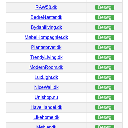
RAW58.dk
Besøg
BedreNætter.dk
Besøg
Bydahlliving.dk
Besøg
MøbelKompagniet.dk
Besøg
Plantetorvet.dk
Besøg
TrendyLiving.dk
Besøg
ModernRoom.dk
Besøg
LuxLight.dk
Besøg
NiceWall.dk
Besøg
Unishop.nu
Besøg
HaveHandel.dk
Besøg
Likehome.dk
Besøg
Møbler.dk
Besøg