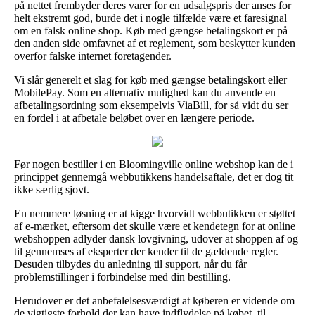
på nettet frembyder deres varer for en udsalgspris der anses for
helt ekstremt god, burde det i nogle tilfælde være et faresignal
om en falsk online shop. Køb med gængse betalingskort er på
den anden side omfavnet af et reglement, som beskytter kunden
overfor falske internet foretagender.
Vi slår generelt et slag for køb med gængse betalingskort eller
MobilePay. Som en alternativ mulighed kan du anvende en
afbetalingsordning som eksempelvis ViaBill, for så vidt du ser
en fordel i at afbetale beløbet over en længere periode.
Før nogen bestiller i en Bloomingville online webshop kan de i
princippet gennemgå webbutikkens handelsaftale, det er dog tit
ikke særlig sjovt.
En nemmere løsning er at kigge hvorvidt webbutikken er støttet
af e-mærket, eftersom det skulle være et kendetegn for at online
webshoppen adlyder dansk lovgivning, udover at shoppen af og
til gennemses af eksperter der kender til de gældende regler.
Desuden tilbydes du anledning til support, når du får
problemstillinger i forbindelse med din bestilling.
Herudover er det anbefalelsesværdigt at køberen er vidende om
de vigtigste forhold der kan have indflydelse på købet, til