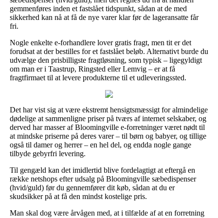
gemmenføres inden et fastslået tidspunkt, sådan at de med
sikkerhed kan nå at få de nye varer klar før de lageransatte får
fri.
Nogle enkelte e-forhandlere lover gratis fragt, men tit er det
forudsat at der bestilles for et fastslået beløb. Alternativt burde du
udvælge den prisbilligste fragtløsning, som typisk – ligegyldigt
om man er i Taastrup, Ringsted eller Lemvig – er at få
fragtfirmaet til at levere produkterne til et udleveringssted.
Det har vist sig at være ekstremt hensigtsmæssigt for almindelige
dødelige at sammenligne priser på tværs af internet selskaber, og
derved har masser af Bloomingville e-forretninger været nødt til
at mindske priserne på deres varer – til børn og babyer, og tillige
også til damer og herrer – en hel del, og endda nogle gange
tilbyde gebyrfri levering.
Til gengæld kan det imidlertid blive fordelagtigt at eftergå en
række netshops efter udsalg på Bloomingville sæbedispenser
(hvid/guld) før du gennemfører dit køb, sådan at du er
skudsikker på at få den mindst kostelige pris.
Man skal dog være årvågen med, at i tilfælde af at en forretning