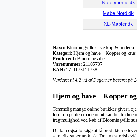
Nordlyhome.dk
MøbelNord.dk
XL-Møbler.dk
Navn:
Bloomingville susie kop & underkop
Kategori:
Hjem og have – Kopper og krus
Producent:
Bloomingville
Varenummer:
21105737
EAN:
5711173151738
Vurderet til
4.2
ud af 5 stjerner baseret på
2
Hjem og have – Kopper og 
Temmelig mange online butikker giver i øjebl
fordi du på den måde nemt kan hente dine ny
fragtmulighed ved køb af Bloomingville sus
Du kan også forsøge at få produkterne levere
samtidig super praktisk. Den mest prisbevids