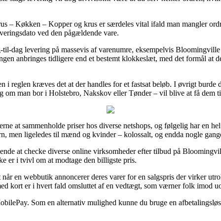
s – Køkken – Kopper og krus er særdeles vital ifald man mangler ordr
leveringsdato ved den pågældende vare.
g-til-dag levering på massevis af varenumre, eksempelvis Bloomingvill
gen anbringes tidligere end et bestemt klokkeslæt, med det formål at de
n i reglen kræves det at der handles for et fastsat beløb. I øvrigt burde
g om man bor i Holstebro, Nakskov eller Tønder – vil blive at få dem til 
erne at sammenholde priser hos diverse netshops, og følgelig har en hel
ørn, men ligeledes til mænd og kvinder – kolossalt, og endda nogle gang
gende at checke diverse online virksomheder efter tilbud på Bloomingvil
 er i tvivl om at modtage den billigste pris.
når en webbutik annoncerer deres varer for en salgspris der virker utr
d kort er i hvert fald omsluttet af en vedtægt, som værner folk imod uo
 MobilePay. Som en alternativ mulighed kunne du bruge en afbetalingsløs