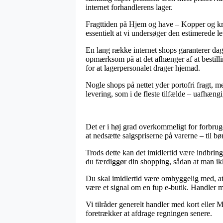
internet forhandlerens lager.
Fragttiden på Hjem og have – Kopper og kru
essentielt at vi undersøger den estimerede 
En lang række internet shops garanterer da
opmærksom på at det afhænger af at bestillin
for at lagerpersonalet drager hjemad.
Nogle shops på nettet yder portofri fragt, me
levering, som i de fleste tilfælde – uafhængi
Det er i høj grad overkommeligt for forbrug
at nedsætte salgspriserne på varerne – til b
Trods dette kan det imidlertid være indbrin
du færdiggør din shopping, sådan at man ikke
Du skal imidlertid være omhyggelig med, at 
være et signal om en fup e-butik. Handler me
Vi tilråder generelt handler med kort eller
foretrækker at afdrage regningen senere.