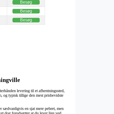
Besøg
Besøg
Besøg
ingville
erhånden levering til et afhentningssted,
 og typisk tillige den mest prisbevidste
ver sædvanligvis en sjat mere pebret, men
et dog forudsætter at du lever lige ved