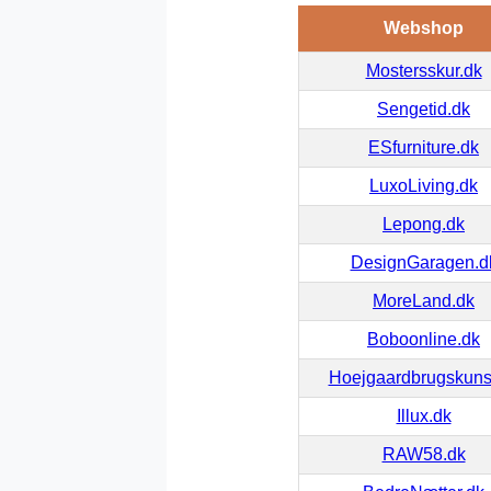
Webshop
Mostersskur.dk
Sengetid.dk
ESfurniture.dk
LuxoLiving.dk
Lepong.dk
DesignGaragen.d
MoreLand.dk
Boboonline.dk
Hoejgaardbrugskuns
Illux.dk
RAW58.dk