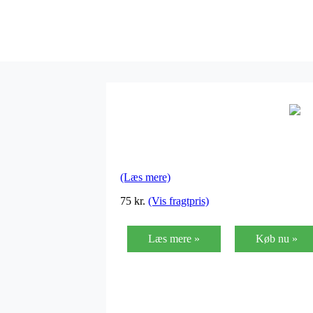
(Læs mere)
75
kr.
(Vis fragtpris)
Læs mere »
Køb nu »