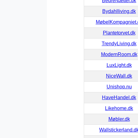
BedreNætter.dk
Bydahlliving.dk
MøbelKompagniet.
Plantetorvet.dk
TrendyLiving.dk
ModernRoom.dk
LuxLight.dk
NiceWall.dk
Unishop.nu
HaveHandel.dk
Likehome.dk
Møbler.dk
Wallstickerland.d