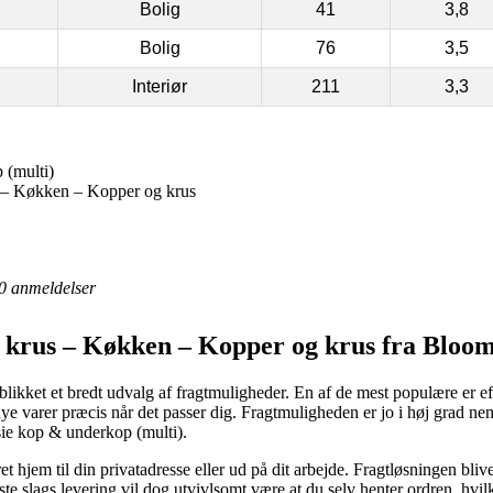
Bolig
41
3,8
Bolig
76
3,5
Interiør
211
3,3
 (multi)
 – Køkken – Kopper og krus
0
anmeldelser
krus – Køkken – Kopper og krus fra Bloom
ikket et bredt udvalg af fragtmuligheder. En af de mest populære er eft
e varer præcis når det passer dig. Fragtmuligheden er jo i høj grad nem,
ie kop & underkop (multi).
t hjem til din privatadresse eller ud på dit arbejde. Fragtløsningen bli
te slags levering vil dog utvivlsomt være at du selv henter ordren, hvilk