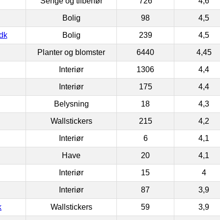
Senge og tilbehør
726
4,6
Bolig
98
4,5
dk
Bolig
239
4,5
Planter og blomster
6440
4,45
Interiør
1306
4,4
Interiør
175
4,4
Belysning
18
4,3
Wallstickers
215
4,2
Interiør
6
4,1
Have
20
4,1
Interiør
15
4
Interiør
87
3,9
k
Wallstickers
59
3,9