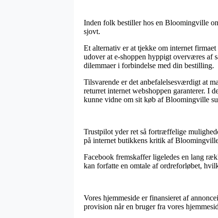
Inden folk bestiller hos en Bloomingville o
sjovt.
Et alternativ er at tjekke om internet firmae
udover at e-shoppen hyppigt overværes af sag
dilemmaer i forbindelse med din bestilling.
Tilsvarende er det anbefalelsesværdigt at m
returret internet webshoppen garanterer. I d
kunne vidne om sit køb af Bloomingville su
Trustpilot yder ret så fortræffelige muligh
på internet butikkens kritik af Bloomingvil
Facebook fremskaffer ligeledes en lang rækk
kan forfatte en omtale af ordreforløbet, hvil
Vores hjemmeside er finansieret af annoncei
provision når en bruger fra vores hjemmesid