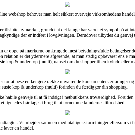
nline webshop behøver man helt sikkert overveje virksomhedens handels
t er tilsluttet e-mærket, grundet at det længe har været et sympol på at i
kyndige der er indført i lovgivningen. Derudover tilbydes du genvej til
an er oppe på mærkerne omkring de mest betydningsfulde betingelser der
en relation er det ydermere afgørende, at man stadig opbevarer ens e-mail
sie kop & underkop (multi), uanset om du shopper til en kvinde eller m
eder for at bese en længere række nuværende konsumenters erfaringer og 
le susie kop & underkop (multi) forinden du færdiggør din shopping.
e habile genveje til at få indsigt i netbutikkens troværdighed. Foruden
ket ligeledes bør tages i brug til at fornemme kundernes tilfredshed.
ndtægter. Vi arbejder sammen med utallige e-forretninger eftersom vi f
e laver en handel.