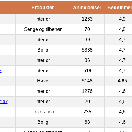
Produkter
Anmeldelser
Bedømmel
Interiør
1263
4,9
Senge og tilbehør
70
4,8
Interiør
39
4,7
Bolig
5338
4,7
Interiør
36
4,7
k
Interiør
519
4,7
Have
5148
4,65
Interiør
1276
4,6
t.dk
Interiør
20
4,6
Dekoration
235
4,6
Bolig
68
4,6