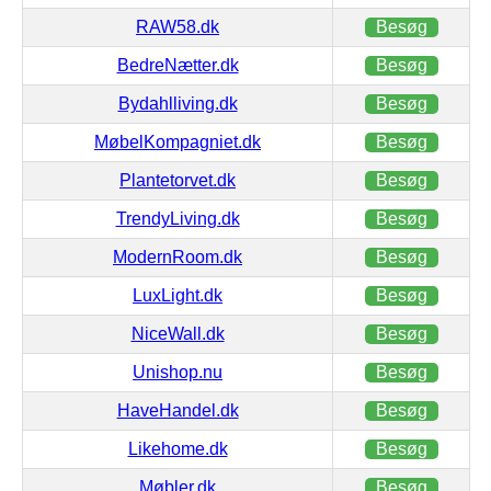
RAW58.dk
Besøg
BedreNætter.dk
Besøg
Bydahlliving.dk
Besøg
MøbelKompagniet.dk
Besøg
Plantetorvet.dk
Besøg
TrendyLiving.dk
Besøg
ModernRoom.dk
Besøg
LuxLight.dk
Besøg
NiceWall.dk
Besøg
Unishop.nu
Besøg
HaveHandel.dk
Besøg
Likehome.dk
Besøg
Møbler.dk
Besøg