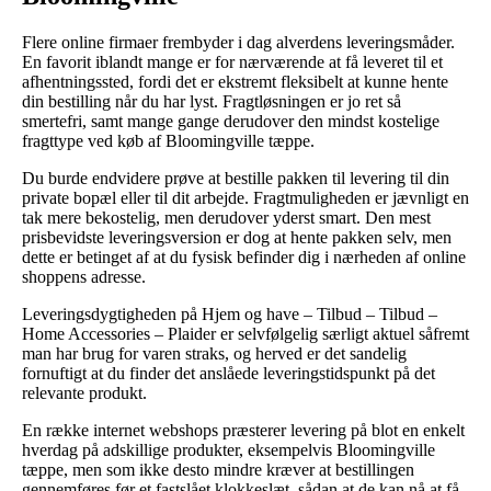
Flere online firmaer frembyder i dag alverdens leveringsmåder.
En favorit iblandt mange er for nærværende at få leveret til et
afhentningssted, fordi det er ekstremt fleksibelt at kunne hente
din bestilling når du har lyst. Fragtløsningen er jo ret så
smertefri, samt mange gange derudover den mindst kostelige
fragttype ved køb af Bloomingville tæppe.
Du burde endvidere prøve at bestille pakken til levering til din
private bopæl eller til dit arbejde. Fragtmuligheden er jævnligt en
tak mere bekostelig, men derudover yderst smart. Den mest
prisbevidste leveringsversion er dog at hente pakken selv, men
dette er betinget af at du fysisk befinder dig i nærheden af online
shoppens adresse.
Leveringsdygtigheden på Hjem og have – Tilbud – Tilbud –
Home Accessories – Plaider er selvfølgelig særligt aktuel såfremt
man har brug for varen straks, og herved er det sandelig
fornuftigt at du finder det anslåede leveringstidspunkt på det
relevante produkt.
En række internet webshops præsterer levering på blot en enkelt
hverdag på adskillige produkter, eksempelvis Bloomingville
tæppe, men som ikke desto mindre kræver at bestillingen
gennemføres før et fastslået klokkeslæt, sådan at de kan nå at få