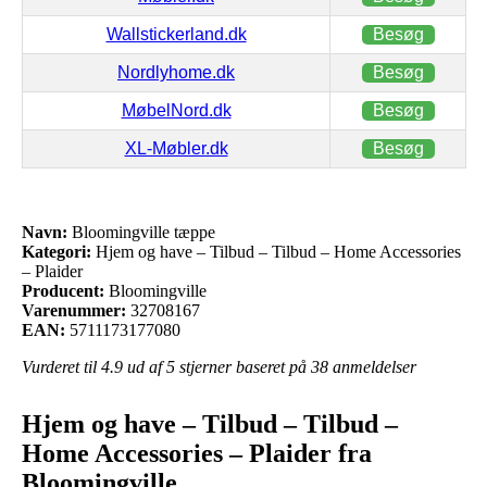
Wallstickerland.dk
Besøg
Nordlyhome.dk
Besøg
MøbelNord.dk
Besøg
XL-Møbler.dk
Besøg
Navn:
Bloomingville tæppe
Kategori:
Hjem og have – Tilbud – Tilbud – Home Accessories
– Plaider
Producent:
Bloomingville
Varenummer:
32708167
EAN:
5711173177080
Vurderet til
4.9
ud af 5 stjerner baseret på
38
anmeldelser
Hjem og have – Tilbud – Tilbud –
Home Accessories – Plaider fra
Bloomingville