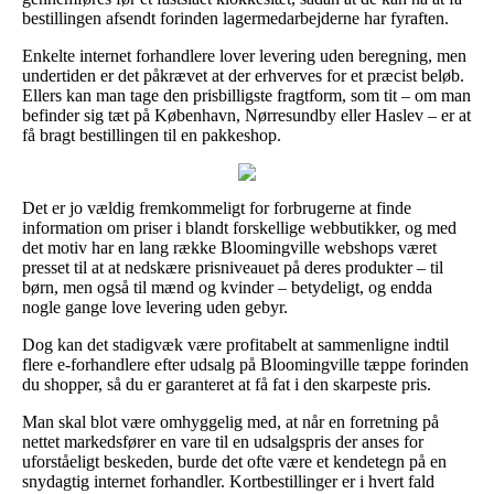
bestillingen afsendt forinden lagermedarbejderne har fyraften.
Enkelte internet forhandlere lover levering uden beregning, men
undertiden er det påkrævet at der erhverves for et præcist beløb.
Ellers kan man tage den prisbilligste fragtform, som tit – om man
befinder sig tæt på København, Nørresundby eller Haslev – er at
få bragt bestillingen til en pakkeshop.
Det er jo vældig fremkommeligt for forbrugerne at finde
information om priser i blandt forskellige webbutikker, og med
det motiv har en lang række Bloomingville webshops været
presset til at at nedskære prisniveauet på deres produkter – til
børn, men også til mænd og kvinder – betydeligt, og endda
nogle gange love levering uden gebyr.
Dog kan det stadigvæk være profitabelt at sammenligne indtil
flere e-forhandlere efter udsalg på Bloomingville tæppe forinden
du shopper, så du er garanteret at få fat i den skarpeste pris.
Man skal blot være omhyggelig med, at når en forretning på
nettet markedsfører en vare til en udsalgspris der anses for
uforståeligt beskeden, burde det ofte være et kendetegn på en
snydagtig internet forhandler. Kortbestillinger er i hvert fald