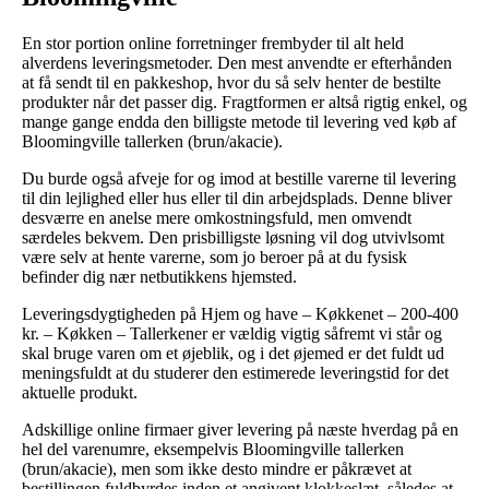
En stor portion online forretninger frembyder til alt held
alverdens leveringsmetoder. Den mest anvendte er efterhånden
at få sendt til en pakkeshop, hvor du så selv henter de bestilte
produkter når det passer dig. Fragtformen er altså rigtig enkel, og
mange gange endda den billigste metode til levering ved køb af
Bloomingville tallerken (brun/akacie).
Du burde også afveje for og imod at bestille varerne til levering
til din lejlighed eller hus eller til din arbejdsplads. Denne bliver
desværre en anelse mere omkostningsfuld, men omvendt
særdeles bekvem. Den prisbilligste løsning vil dog utvivlsomt
være selv at hente varerne, som jo beroer på at du fysisk
befinder dig nær netbutikkens hjemsted.
Leveringsdygtigheden på Hjem og have – Køkkenet – 200-400
kr. – Køkken – Tallerkener er vældig vigtig såfremt vi står og
skal bruge varen om et øjeblik, og i det øjemed er det fuldt ud
meningsfuldt at du studerer den estimerede leveringstid for det
aktuelle produkt.
Adskillige online firmaer giver levering på næste hverdag på en
hel del varenumre, eksempelvis Bloomingville tallerken
(brun/akacie), men som ikke desto mindre er påkrævet at
bestillingen fuldbyrdes inden et angivent klokkeslæt, således at