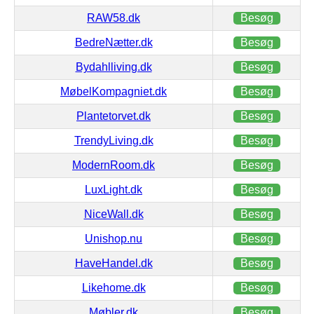
RAW58.dk
Besøg
BedreNætter.dk
Besøg
Bydahlliving.dk
Besøg
MøbelKompagniet.dk
Besøg
Plantetorvet.dk
Besøg
TrendyLiving.dk
Besøg
ModernRoom.dk
Besøg
LuxLight.dk
Besøg
NiceWall.dk
Besøg
Unishop.nu
Besøg
HaveHandel.dk
Besøg
Likehome.dk
Besøg
Møbler.dk
Besøg