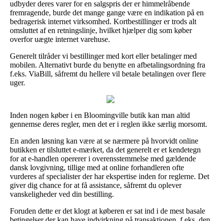
udbyder deres varer for en salgspris der er himmelråbende
fremragende, burde det mange gange være en indikation på en
bedragerisk internet virksomhed. Kortbestillinger er trods alt
omsluttet af en retningslinje, hvilket hjælper dig som køber
overfor uægte internet varehuse.
Generelt tilråder vi bestillinger med kort eller betalinger med
mobilen. Alternativt burde du benytte en afbetalingsordning fra
f.eks. ViaBill, såfremt du hellere vil betale betalingen over flere
uger.
Inden nogen køber i en Bloomingville butik kan man altid
gennemse deres regler, men det er i reglen ikke særlig morsomt.
En anden løsning kan være at se nærmere på hvorvidt online
butikken er tilsluttet e-mærket, da det generelt er et kendetegn
for at e-handlen opererer i overensstemmelse med gældende
dansk lovgivning, tillige med at online forhandleren ofte
vurderes af specialister der har ekspertise inden for reglerne. Det
giver dig chance for at få assistance, såfremt du oplever
vanskeligheder ved din bestilling.
Foruden dette er det klogt at køberen er sat ind i de mest basale
betingelser der kan have indvirkning på transaktionen, f.eks. den