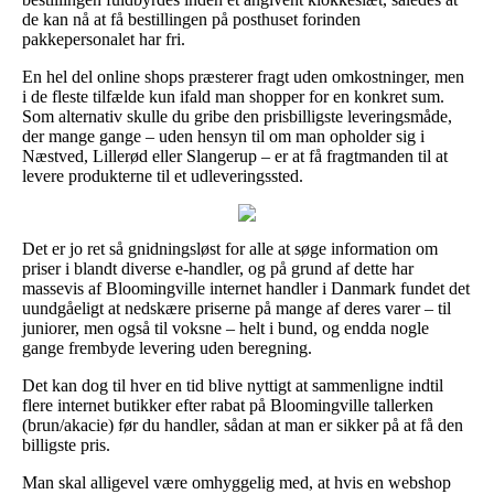
de kan nå at få bestillingen på posthuset forinden
pakkepersonalet har fri.
En hel del online shops præsterer fragt uden omkostninger, men
i de fleste tilfælde kun ifald man shopper for en konkret sum.
Som alternativ skulle du gribe den prisbilligste leveringsmåde,
der mange gange – uden hensyn til om man opholder sig i
Næstved, Lillerød eller Slangerup – er at få fragtmanden til at
levere produkterne til et udleveringssted.
Det er jo ret så gnidningsløst for alle at søge information om
priser i blandt diverse e-handler, og på grund af dette har
massevis af Bloomingville internet handler i Danmark fundet det
uundgåeligt at nedskære priserne på mange af deres varer – til
juniorer, men også til voksne – helt i bund, og endda nogle
gange frembyde levering uden beregning.
Det kan dog til hver en tid blive nyttigt at sammenligne indtil
flere internet butikker efter rabat på Bloomingville tallerken
(brun/akacie) før du handler, sådan at man er sikker på at få den
billigste pris.
Man skal alligevel være omhyggelig med, at hvis en webshop