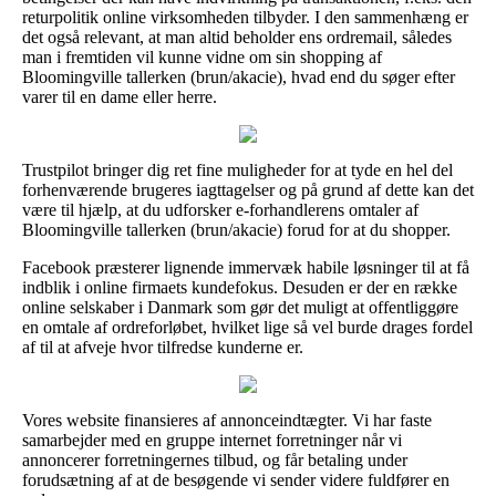
returpolitik online virksomheden tilbyder. I den sammenhæng er
det også relevant, at man altid beholder ens ordremail, således
man i fremtiden vil kunne vidne om sin shopping af
Bloomingville tallerken (brun/akacie), hvad end du søger efter
varer til en dame eller herre.
Trustpilot bringer dig ret fine muligheder for at tyde en hel del
forhenværende brugeres iagttagelser og på grund af dette kan det
være til hjælp, at du udforsker e-forhandlerens omtaler af
Bloomingville tallerken (brun/akacie) forud for at du shopper.
Facebook præsterer lignende immervæk habile løsninger til at få
indblik i online firmaets kundefokus. Desuden er der en række
online selskaber i Danmark som gør det muligt at offentliggøre
en omtale af ordreforløbet, hvilket lige så vel burde drages fordel
af til at afveje hvor tilfredse kunderne er.
Vores website finansieres af annonceindtægter. Vi har faste
samarbejder med en gruppe internet forretninger når vi
annoncerer forretningernes tilbud, og får betaling under
forudsætning af at de besøgende vi sender videre fuldfører en