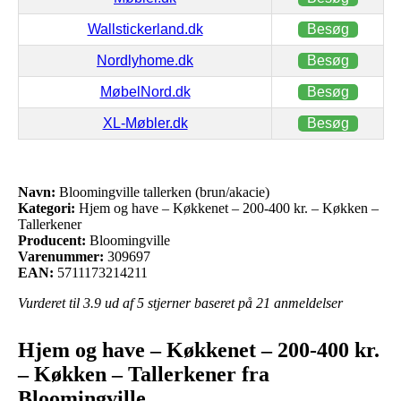
Wallstickerland.dk
Besøg
Nordlyhome.dk
Besøg
MøbelNord.dk
Besøg
XL-Møbler.dk
Besøg
Navn:
Bloomingville tallerken (brun/akacie)
Kategori:
Hjem og have – Køkkenet – 200-400 kr. – Køkken –
Tallerkener
Producent:
Bloomingville
Varenummer:
309697
EAN:
5711173214211
Vurderet til
3.9
ud af 5 stjerner baseret på
21
anmeldelser
Hjem og have – Køkkenet – 200-400 kr.
– Køkken – Tallerkener fra
Bloomingville