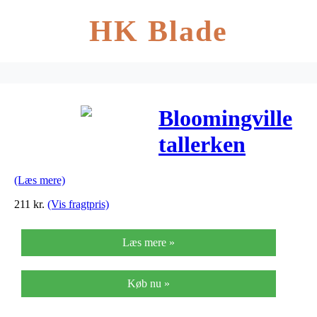
HK Blade
Bloomingville
tallerken
(brun/akacie)
(Læs mere)
211
kr.
(Vis fragtpris)
Læs mere »
Køb nu »