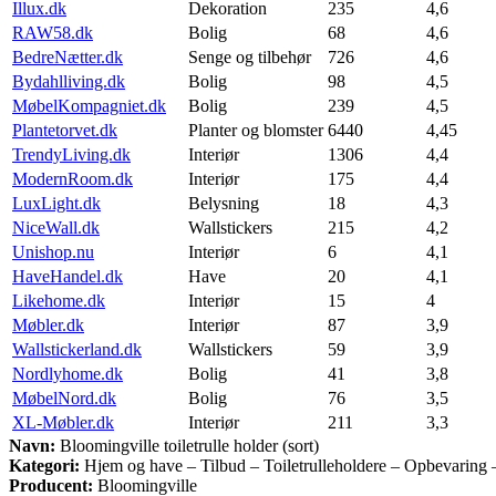
Illux.dk
Dekoration
235
4,6
RAW58.dk
Bolig
68
4,6
BedreNætter.dk
Senge og tilbehør
726
4,6
Bydahlliving.dk
Bolig
98
4,5
MøbelKompagniet.dk
Bolig
239
4,5
Plantetorvet.dk
Planter og blomster
6440
4,45
TrendyLiving.dk
Interiør
1306
4,4
ModernRoom.dk
Interiør
175
4,4
LuxLight.dk
Belysning
18
4,3
NiceWall.dk
Wallstickers
215
4,2
Unishop.nu
Interiør
6
4,1
HaveHandel.dk
Have
20
4,1
Likehome.dk
Interiør
15
4
Møbler.dk
Interiør
87
3,9
Wallstickerland.dk
Wallstickers
59
3,9
Nordlyhome.dk
Bolig
41
3,8
MøbelNord.dk
Bolig
76
3,5
XL-Møbler.dk
Interiør
211
3,3
Navn:
Bloomingville toiletrulle holder (sort)
Kategori:
Hjem og have – Tilbud – Toiletrulleholdere – Opbevaring 
Producent:
Bloomingville