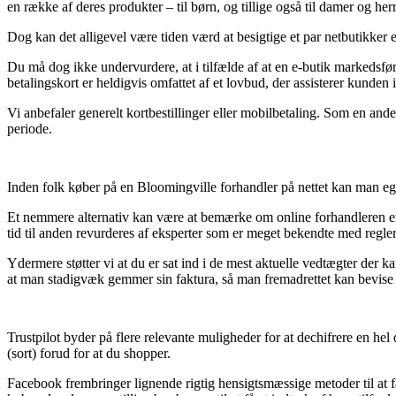
en række af deres produkter – til børn, og tillige også til damer og he
Dog kan det alligevel være tiden værd at besigtige et par netbutikker e
Du må dog ikke undervurdere, at i tilfælde af at en e-butik markedsføre
betalingskort er heldigvis omfattet af et lovbud, der assisterer kunde
Vi anbefaler generelt kortbestillinger eller mobilbetaling. Som en and
periode.
Inden folk køber på en Bloomingville forhandler på nettet kan man eg
Et nemmere alternativ kan være at bemærke om online forhandleren er e
tid til anden revurderes af eksperter som er meget bekendte med regler
Ydermere støtter vi at du er sat ind i de mest aktuelle vedtægter der 
at man stadigvæk gemmer sin faktura, så man fremadrettet kan bevise or
Trustpilot byder på flere relevante muligheder for at dechifrere en he
(sort) forud for at du shopper.
Facebook frembringer lignende rigtig hensigtsmæssige metoder til at få