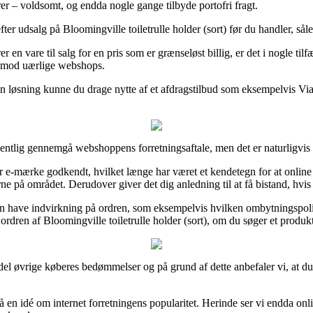
rrer – voldsomt, og endda nogle gange tilbyde portofri fragt.
fter udsalg på Bloomingville toiletrulle holder (sort) før du handler, sål
r en vare til salg for en pris som er grænseløst billig, er det i nogle t
n imod uærlige webshops.
en løsning kunne du drage nytte af et afdragstilbud som eksempelvis ViaB
entlig gennemgå webshoppens forretningsaftale, men det er naturligvis i
-mærke godkendt, hvilket længe har været et kendetegn for at online fo
ne på området. Derudover giver det dig anledning til at få bistand, hvis
kan have indvirkning på ordren, som eksempelvis hvilken ombytningspolit
dren af Bloomingville toiletrulle holder (sort), om du søger et produkt 
l del øvrige køberes bedømmelser og på grund af dette anbefaler vi, at d
 en idé om internet forretningens popularitet. Herinde ser vi endda onl