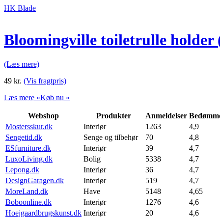
HK Blade
Bloomingville toiletrulle holder 
(Læs mere)
49
kr.
(Vis fragtpris)
Læs mere »
Køb nu »
Webshop
Produkter
Anmeldelser
Bedømme
Mostersskur.dk
Interiør
1263
4,9
Sengetid.dk
Senge og tilbehør
70
4,8
ESfurniture.dk
Interiør
39
4,7
LuxoLiving.dk
Bolig
5338
4,7
Lepong.dk
Interiør
36
4,7
DesignGaragen.dk
Interiør
519
4,7
MoreLand.dk
Have
5148
4,65
Boboonline.dk
Interiør
1276
4,6
Hoejgaardbrugskunst.dk
Interiør
20
4,6