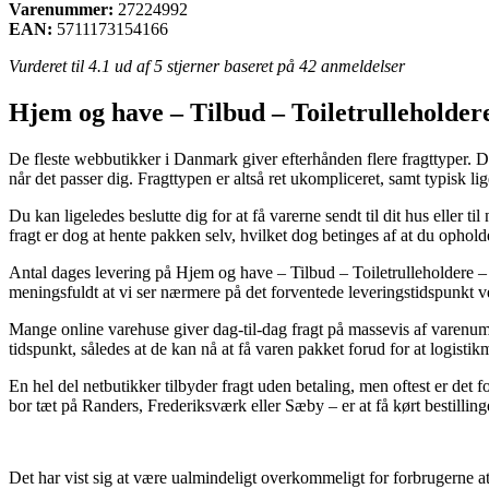
Varenummer:
27224992
EAN:
5711173154166
Vurderet til
4.1
ud af 5 stjerner baseret på
42
anmeldelser
Hjem og have – Tilbud – Toiletrulleholder
De fleste webbutikker i Danmark giver efterhånden flere fragttyper. Det 
når det passer dig. Fragttypen er altså ret ukompliceret, samt typisk li
Du kan ligeledes beslutte dig for at få varerne sendt til dit hus eller 
fragt er dog at hente pakken selv, hvilket dog betinges af at du ophol
Antal dages levering på Hjem og have – Tilbud – Toiletrulleholdere –
meningsfuldt at vi ser nærmere på det forventede leveringstidspunkt v
Mange online varehuse giver dag-til-dag fragt på massevis af varenumre
tidspunkt, således at de kan nå at få varen pakket forud for at logistik
En hel del netbutikker tilbyder fragt uden betaling, men oftest er det 
bor tæt på Randers, Frederiksværk eller Sæby – er at få kørt bestillin
Det har vist sig at være ualmindeligt overkommeligt for forbrugerne at