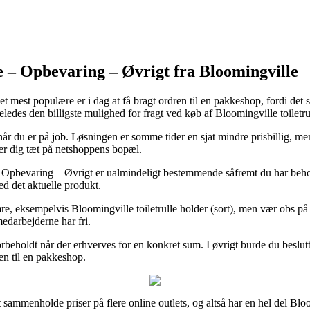
e – Opbevaring – Øvrigt fra Bloomingville
mest populære er i dag at få bragt ordren til en pakkeshop, fordi det så 
geledes den billigste mulighed for fragt ved køb af Bloomingville toiletrul
til når du er på job. Løsningen er somme tider en sjat mindre prisbillig,
der dig tæt på netshoppens bopæl.
 Opbevaring – Øvrigt er ualmindeligt bestemmende såfremt du har behov f
ed det aktuelle produkt.
, eksempelvis Bloomingville toiletrulle holder (sort), men vær obs på at
medarbejderne har fri.
forbeholdt når der erhverves for en konkret sum. I øvrigt burde du beslut
gen til en pakkeshop.
 sammenholde priser på flere online outlets, og altså har en hel del Blo