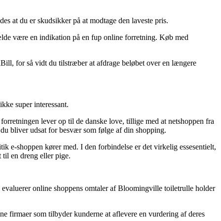
edes at du er skudsikker på at modtage den laveste pris.
ilfælde være en indikation på en fup online forretning. Køb med
ill, for så vidt du tilstræber at afdrage beløbet over en længere
kke super interessant.
rretningen lever op til de danske love, tillige med at netshoppen fra
 du bliver udsat for besvær som følge af din shopping.
ik e-shoppen kører med. I den forbindelse er det virkelig essesentielt,
til en dreng eller pige.
u evaluerer online shoppens omtaler af Bloomingville toiletrulle holder
ine firmaer som tilbyder kunderne at aflevere en vurdering af deres