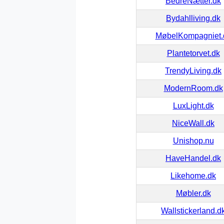
BedreNætter.dk
Bydahlliving.dk
MøbelKompagniet.
Plantetorvet.dk
TrendyLiving.dk
ModernRoom.dk
LuxLight.dk
NiceWall.dk
Unishop.nu
HaveHandel.dk
Likehome.dk
Møbler.dk
Wallstickerland.d