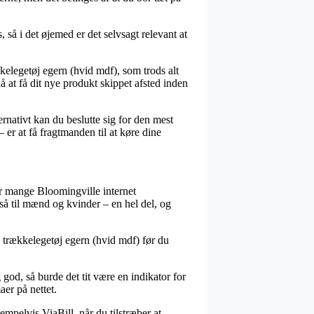
 så i det øjemed er det selvsagt relevant at
elegetøj egern (hvid mdf), som trods alt
å at få dit nye produkt skippet afsted inden
ernativt kan du beslutte sig for den mest
 er at få fragtmanden til at køre dine
har mange Bloomingville internet
så til mænd og kvinder – en hel del, og
le trækkelegetøj egern (hvid mdf) før du
god, så burde det tit være en indikator for
aer på nettet.
mpelvis ViaBill, når du tilstræber at