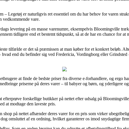
– Legetøj er naturligvis ret essentiel om du har behov for varen straks,
den vedkommende vare.
erdags levering på en masse varenumre, eksempelvis Bloomingville trækk
ennem tidligere end et bestemt tidspunkt, så at de har en chance for at n
leste tilfælde er det så præmissen at man køber for et konkret beløb. Alt
 – hvad end du befinder sig ved Fredericia, Vordingborg eller Grindsted –
etbrugere at finde de bedste priser fra diverse e-forhandlere, og ergo 
dbringe priserne på deres varer – til babyer og børn, og yderligere og
 at efterprøve forskellige butikker på nettet efter udsalg på Bloomingvil
med at modtage den laveste pris.
shop på nettet afhænder deres varer for en pris som virker ubegribelig 
r dog omsluttet af en ordning, hvilket garanterer os imod snydagtige firm
lePay. Som en anden løsning kan du udnytte et afbetalingstilbud fra ekse