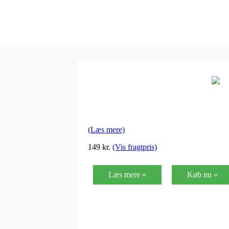
(Læs mere)
149
kr.
(Vis fragtpris)
Læs mere »
Køb nu »