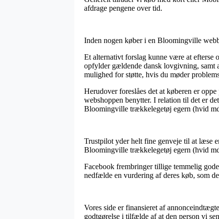
afdrage pengene over tid.
Inden nogen køber i en Bloomingville webbut
Et alternativt forslag kunne være at efters
opfylder gældende dansk lovgivning, samt a
mulighed for støtte, hvis du møder problemst
Herudover foreslåes det at køberen er oppe
webshoppen benytter. I relation til det er de
Bloomingville trækkelegetøj egern (hvid mdf
Trustpilot yder helt fine genveje til at læse
Bloomingville trækkelegetøj egern (hvid mdf
Facebook frembringer tillige temmelig gode 
nedfælde en vurdering af deres køb, som desu
Vores side er finansieret af annonceindtægt
godtgørelse i tilfælde af at den person vi se