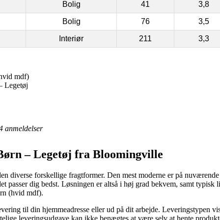
Bolig
41
3,8
Bolig
76
3,5
Interiør
211
3,3
hvid mdf)
– Legetøj
4
anmeldelser
Børn – Legetøj fra Bloomingville
ånden diverse forskellige fragtformer. Den mest moderne er på nuværende
det passer dig bedst. Løsningen er altså i høj grad bekvem, samt typisk 
rn (hvid mdf).
evering til din hjemmeadresse eller ud på dit arbejde. Leveringstypen viser
lige leveringsudgave kan ikke benægtes at være selv at hente produkter