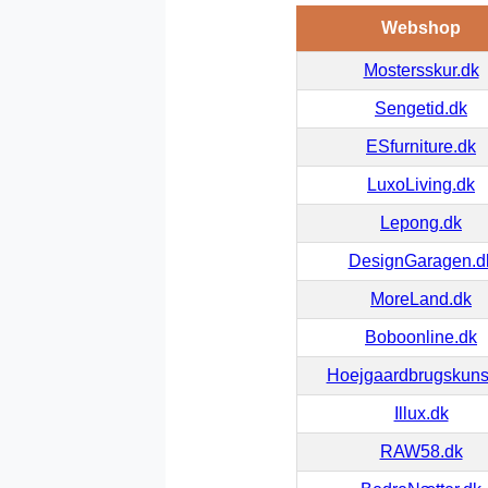
Webshop
Mostersskur.dk
Sengetid.dk
ESfurniture.dk
LuxoLiving.dk
Lepong.dk
DesignGaragen.d
MoreLand.dk
Boboonline.dk
Hoejgaardbrugskuns
Illux.dk
RAW58.dk