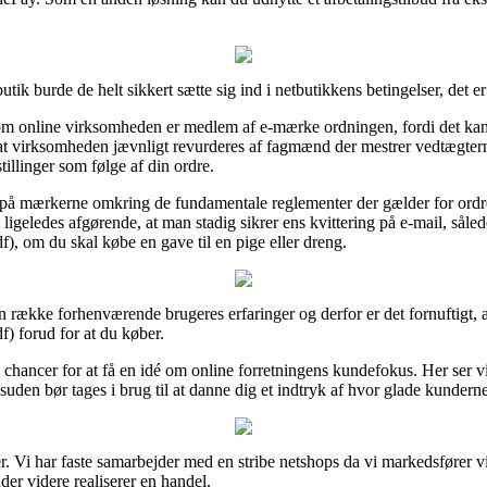
ik burde de helt sikkert sætte sig ind i netbutikkens betingelser, det 
e om online virksomheden er medlem af e-mærke ordningen, fordi det kan 
t virksomheden jævnligt revurderes af fagmænd der mestrer vedtægtern
illinger som følge af din ordre.
 på mærkerne omkring de fundamentale reglementer der gælder for ordren
t ligeledes afgørende, at man stadig sikrer ens kvittering på e-mail, sål
), om du skal købe en gave til en pige eller dreng.
 en række forhenværende brugeres erfaringer og derfor er det fornuftigt, 
) forud for at du køber.
chancer for at få en idé om online forretningens kundefokus. Her ser v
den bør tages i brug til at danne dig et indtryk af hvor glade kunderne
er. Vi har faste samarbejder med en stribe netshops da vi markedsfører
nder videre realiserer en handel.