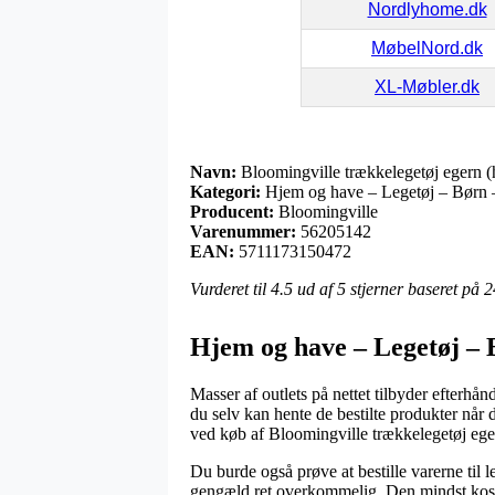
Nordlyhome.dk
MøbelNord.dk
XL-Møbler.dk
Navn:
Bloomingville trækkelegetøj egern (
Kategori:
Hjem og have – Legetøj – Børn 
Producent:
Bloomingville
Varenummer:
56205142
EAN:
5711173150472
Vurderet til
4.5
ud af 5 stjerner baseret på
2
Hjem og have – Legetøj – 
Masser af outlets på nettet tilbyder efterh
du selv kan hente de bestilte produkter når 
ved køb af Bloomingville trækkelegetøj ege
Du burde også prøve at bestille varerne til l
gengæld ret overkommelig. Den mindst koste