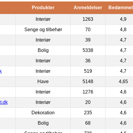
Produkter
Anmeldelser
Bedømmel
Interiør
1263
4,9
Senge og tilbehør
70
4,8
Interiør
39
4,7
Bolig
5338
4,7
Interiør
36
4,7
k
Interiør
519
4,7
Have
5148
4,65
Interiør
1276
4,6
t.dk
Interiør
20
4,6
Dekoration
235
4,6
Bolig
68
4,6