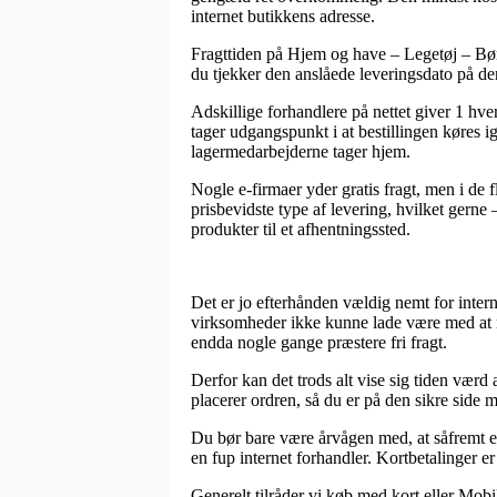
internet butikkens adresse.
Fragttiden på Hjem og have – Legetøj – Børn 
du tjekker den anslåede leveringsdato på 
Adskillige forhandlere på nettet giver 1 hv
tager udgangspunkt i at bestillingen køres ig
lagermedarbejderne tager hjem.
Nogle e-firmaer yder gratis fragt, men i de f
prisbevidste type af levering, hvilket gerne
produkter til et afhentningssted.
Det er jo efterhånden vældig nemt for intern
virksomheder ikke kunne lade være med at ne
endda nogle gange præstere fri fragt.
Derfor kan det trods alt vise sig tiden værd
placerer ordren, så du er på den sikre side 
Du bør bare være årvågen med, at såfremt en 
en fup internet forhandler. Kortbetalinger e
Generelt tilråder vi køb med kort eller Mobi