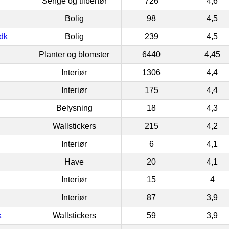
Senge og tilbehør
726
4,6
Bolig
98
4,5
dk
Bolig
239
4,5
Planter og blomster
6440
4,45
Interiør
1306
4,4
Interiør
175
4,4
Belysning
18
4,3
Wallstickers
215
4,2
Interiør
6
4,1
Have
20
4,1
Interiør
15
4
Interiør
87
3,9
k
Wallstickers
59
3,9