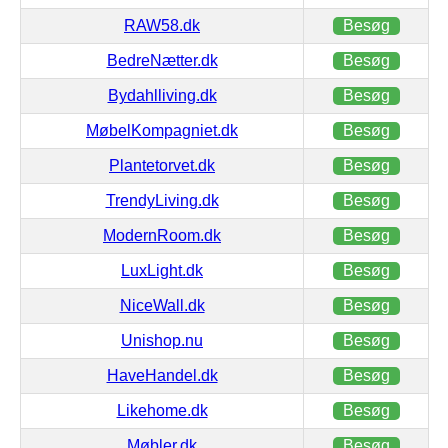
RAW58.dk
Besøg
BedreNætter.dk
Besøg
Bydahlliving.dk
Besøg
MøbelKompagniet.dk
Besøg
Plantetorvet.dk
Besøg
TrendyLiving.dk
Besøg
ModernRoom.dk
Besøg
LuxLight.dk
Besøg
NiceWall.dk
Besøg
Unishop.nu
Besøg
HaveHandel.dk
Besøg
Likehome.dk
Besøg
Møbler.dk
Besøg