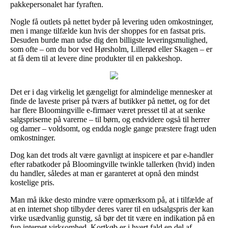
pakkepersonalet har fyraften.
Nogle få outlets på nettet byder på levering uden omkostninger,
men i mange tilfælde kun hvis der shoppes for en fastsat pris.
Desuden burde man udse dig den billigste leveringsmulighed,
som ofte – om du bor ved Hørsholm, Lillerød eller Skagen – er
at få dem til at levere dine produkter til en pakkeshop.
Det er i dag virkelig let gængeligt for almindelige mennesker at
finde de laveste priser på tværs af butikker på nettet, og for det
har flere Bloomingville e-firmaer været presset til at at sænke
salgspriserne på varerne – til børn, og endvidere også til herrer
og damer – voldsomt, og endda nogle gange præstere fragt uden
omkostninger.
Dog kan det trods alt være gavnligt at inspicere et par e-handler
efter rabatkoder på Bloomingville twinkle tallerken (hvid) inden
du handler, således at man er garanteret at opnå den mindst
kostelige pris.
Man må ikke desto mindre være opmærksom på, at i tilfælde af
at en internet shop tilbyder deres varer til en udsalgspris der kan
virke usædvanlig gunstig, så bør det tit være en indikation på en
fup internet virksomhed. Kortkøb er i hvert fald en del af