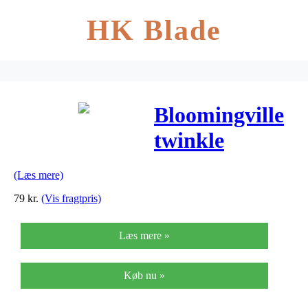
HK Blade
Bloomingville
twinkle
tallerken
(Læs mere)
(hvid)
79
kr.
(Vis fragtpris)
Læs mere »
Køb nu »