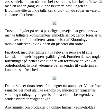
essesentielt, at man når som helst sikrer ens købsbekræftelse, så
man en anden gang vil kunne bekræfte bestillingen af
Bloomingville twinkle tallerken (hvid), om du søger en vare til
en dame eller herre.
Trustpilot byder på ret så passelige genveje til at gennemstøve
mange tidligere konsumenters anmeldelser og derfor foreslår vi,
at du læser e-forhandlerens anmeldelser af Bloomingville
twinkle tallerken (hvid) inden du placerer din ordre.
Facebook medfører tillige rigtig relevante genveje til at få
kendskab til webshoppens pålidelighed. Foruden det ses nogle
forretninger på nettet hvor kunder kan formulere en kritik af
ordreforløbet, hvilket ydermere bør anvendes til vurdering af
kundernes tilfredshed.
Denne side er finansieret af indtægter fra annoncer. Vi har faste
samarbejder med utallige e-shops og annoncerer firmaernes
varer, og modtager godtgørelse for så vidt de besøgende vi
sender videre foretager et køb.
Anvisninger om produkter og online firmaer vedligeholdes