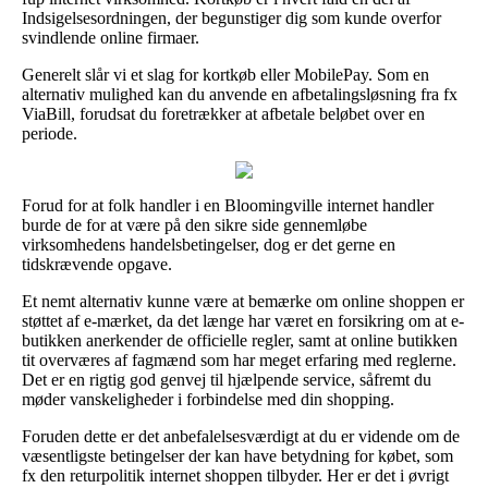
Indsigelsesordningen, der begunstiger dig som kunde overfor
svindlende online firmaer.
Generelt slår vi et slag for kortkøb eller MobilePay. Som en
alternativ mulighed kan du anvende en afbetalingsløsning fra fx
ViaBill, forudsat du foretrækker at afbetale beløbet over en
periode.
Forud for at folk handler i en Bloomingville internet handler
burde de for at være på den sikre side gennemløbe
virksomhedens handelsbetingelser, dog er det gerne en
tidskrævende opgave.
Et nemt alternativ kunne være at bemærke om online shoppen er
støttet af e-mærket, da det længe har været en forsikring om at e-
butikken anerkender de officielle regler, samt at online butikken
tit overværes af fagmænd som har meget erfaring med reglerne.
Det er en rigtig god genvej til hjælpende service, såfremt du
møder vanskeligheder i forbindelse med din shopping.
Foruden dette er det anbefalelsesværdigt at du er vidende om de
væsentligste betingelser der kan have betydning for købet, som
fx den returpolitik internet shoppen tilbyder. Her er det i øvrigt