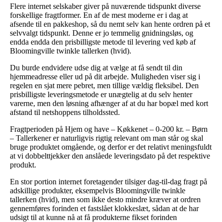
Flere internet selskaber giver på nuværende tidspunkt diverse
forskellige fragtformer. En af de mest moderne er i dag at
afsende til en pakkeshop, så du nemt selv kan hente ordren på et
selvvalgt tidspunkt. Denne er jo temmelig gnidningsløs, og
endda endda den prisbilligste metode til levering ved køb af
Bloomingville twinkle tallerken (hvid).
Du burde endvidere udse dig at vælge at få sendt til din
hjemmeadresse eller ud på dit arbejde. Muligheden viser sig i
regelen en sjat mere pebret, men tillige vældig fleksibel. Den
prisbilligste leveringsmetode er unægtelig at du selv henter
varerne, men den løsning afhænger af at du har bopæl med kort
afstand til netshoppens tilholdssted.
Fragtperioden på Hjem og have – Køkkenet – 0-200 kr. – Børn
– Tallerkener er naturligvis rigtig relevant om man står og skal
bruge produktet omgående, og derfor er det relativt meningsfuldt
at vi dobbelttjekker den anslåede leveringsdato på det respektive
produkt.
En stor portion internet foretagender tilsiger dag-til-dag fragt på
adskillige produkter, eksempelvis Bloomingville twinkle
tallerken (hvid), men som ikke desto mindre kræver at ordren
gennemføres forinden et fastslået klokkeslæt, sådan at de har
udsigt til at kunne nå at få produkterne fikset forinden