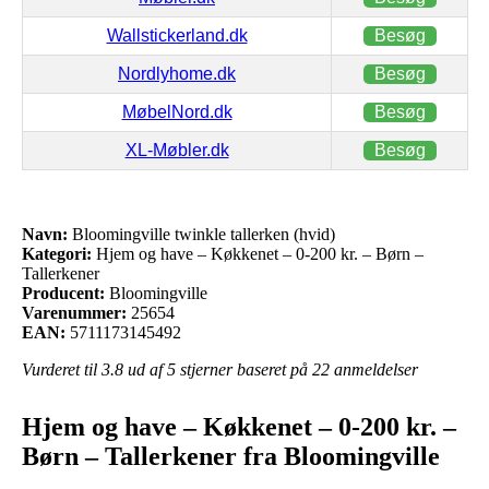
Wallstickerland.dk
Besøg
Nordlyhome.dk
Besøg
MøbelNord.dk
Besøg
XL-Møbler.dk
Besøg
Navn:
Bloomingville twinkle tallerken (hvid)
Kategori:
Hjem og have – Køkkenet – 0-200 kr. – Børn –
Tallerkener
Producent:
Bloomingville
Varenummer:
25654
EAN:
5711173145492
Vurderet til
3.8
ud af 5 stjerner baseret på
22
anmeldelser
Hjem og have – Køkkenet – 0-200 kr. –
Børn – Tallerkener fra Bloomingville