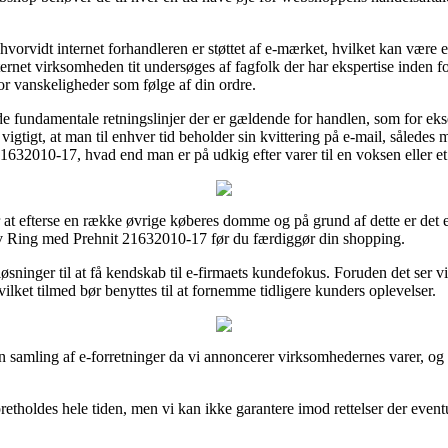
orvidt internet forhandleren er støttet af e-mærket, hvilket kan være et
nternet virksomheden tit undersøges af fagfolk der har ekspertise inden
or vanskeligheder som følge af din ordre.
 de fundamentale retningslinjer der er gældende for handlen, som for ek
s vigtigt, at man til enhver tid beholder sin kvittering på e-mail, såled
632010-17, hvad end man er på udkig efter varer til en voksen eller et
or at efterse en række øvrige køberes domme og på grund af dette er det
v Ring med Prehnit 21632010-17 før du færdiggør din shopping.
løsninger til at få kendskab til e-firmaets kundefokus. Foruden det ser
ilket tilmed bør benyttes til at fornemme tidligere kunders oplevelser.
en samling af e-forretninger da vi annoncerer virksomhedernes varer, o
tholdes hele tiden, men vi kan ikke garantere imod rettelser der eventu