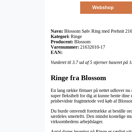
Webshop
Navn:
Blossom Sølv Ring med Prehnit 21
Kategori:
Ringe
Producent:
Blossom
Varenummer:
21632010-17
EAN:
Vurderet til
3.7
ud af 5 stjerner baseret på
1
Ringe fra Blossom
En lang række firmaer på nettet udlover nu 
super fleksibelt for dig at kunne hente dine
prisbevidste fragtmetode ved køb af Bloss
Du burde omvendt foretrække at bestille ordre
særdeles smertefri. Den mindst kostelige mu
virksomhedens arbejdslager.
Antal dages levering på Ringe er særligt vita