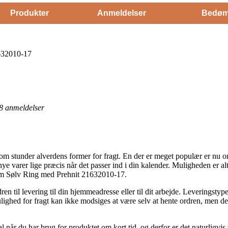
Produkter
Anmeldelser
Bedøm
632010-17
8
anmeldelser
om stunder alverdens former for fragt. En der er meget populær er nu om
 nye varer lige præcis når det passer ind i din kalender. Muligheden er a
om Sølv Ring med Prehnit 21632010-17.
n til levering til din hjemmeadresse eller til dit arbejde. Leveringstype
lighed for fragt kan ikke modsiges at være selv at hente ordren, men de
l når du har brug for produktet om kort tid, og derfor er det naturligvis