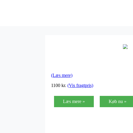
(Læs mere)
1100
kr.
(Vis fragtpris)
Læs mere »
Køb nu »