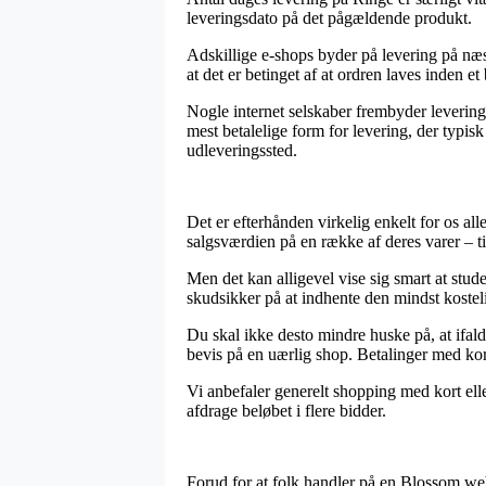
leveringsdato på det pågældende produkt.
Adskillige e-shops byder på levering på n
at det er betinget af at ordren laves inden et
Nogle internet selskaber frembyder levering 
mest betalelige form for levering, der typisk
udleveringssted.
Det er efterhånden virkelig enkelt for os al
salgsværdien på en række af deres varer – t
Men det kan alligevel vise sig smart at stu
skudsikker på at indhente den mindst kosteli
Du skal ikke desto mindre huske på, at ifald 
bevis på en uærlig shop. Betalinger med kor
Vi anbefaler generelt shopping med kort ell
afdrage beløbet i flere bidder.
Forud for at folk handler på en Blossom web