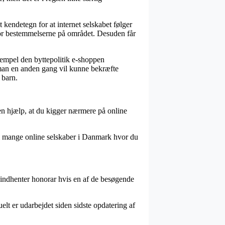
 kendetegn for at internet selskabet følger
 for bestemmelserne på området. Desuden får
sempel den byttepolitik e-shoppen
es man en anden gang vil kunne bekræfte
 barn.
 en hjælp, at du kigger nærmere på online
 vi mange online selskaber i Danmark hvor du
g indhenter honorar hvis en af de besøgende
elt er udarbejdet siden sidste opdatering af