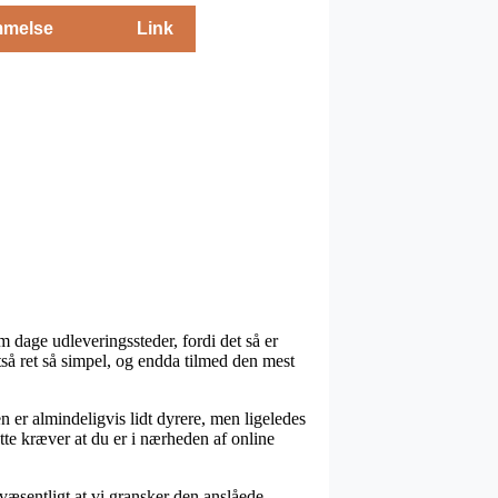
melse
Link
 dage udleveringssteder, fordi det så er
ltså ret så simpel, og endda tilmed den mest
n er almindeligvis lidt dyrere, men ligeledes
tte kræver at du er i nærheden af online
 væsentligt at vi gransker den anslåede