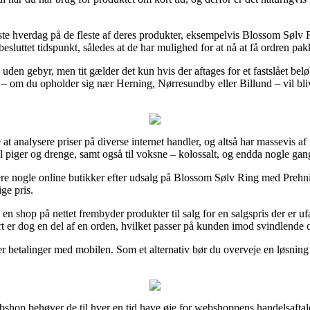
æste hverdag på de fleste af deres produkter, eksempelvis Blossom Søl
 besluttet tidspunkt, således at de har mulighed for at nå at få ordren pakk
uden gebyr, men tit gælder det kun hvis der aftages for et fastslået bel
 – om du opholder sig nær Herning, Nørresundby eller Billund – vil blive a
le at analysere priser på diverse internet handler, og altså har massevis
il piger og drenge, samt også til voksne – kolossalt, og endda nogle gan
dere nogle online butikker efter udsalg på Blossom Sølv Ring med Prehn
ge pris.
en shop på nettet frembyder produkter til salg for en salgspris der er ufa
t er dog en del af en orden, hvilket passer på kunden imod svindlende o
er betalinger med mobilen. Som et alternativ bør du overveje en løsning
shop behøver de til hver en tid have øje for webshoppens handelsaftale,