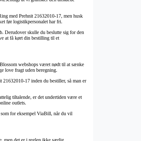
v Ring med Prehnit 21632010-17, men husk
et før logistikpersonalet har fri.
øb. Derudover skulle du beslutte sig for den
t få kørt din bestilling til et
 af Blossom webshops været nødt til at sænke
ge love fragt uden beregning.
it 21632010-17 inden du bestiller, så man er
ttelig tiltalende, er det undertiden være et
nline outlets.
 som for eksempel ViaBill, når du vil
 men det er i reglen ikke særlig