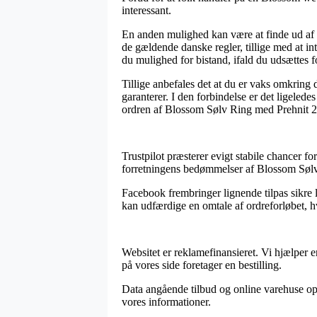
interessant.
En anden mulighed kan være at finde ud af hv
de gældende danske regler, tillige med at i
du mulighed for bistand, ifald du udsættes f
Tillige anbefales det at du er vaks omkring
garanterer. I den forbindelse er det ligelede
ordren af Blossom Sølv Ring med Prehnit 21
Trustpilot præsterer evigt stabile chancer f
forretningens bedømmelser af Blossom Søl
Facebook frembringer lignende tilpas sikre 
kan udfærdige en omtale af ordreforløbet, hv
Websitet er reklamefinansieret. Vi hjælper 
på vores side foretager en bestilling.
Data angående tilbud og online varehuse opre
vores informationer.