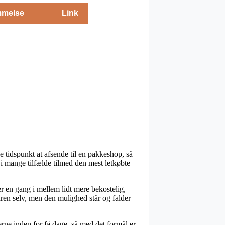
melse
Link
e tidspunkt at afsende til en pakkeshop, så
i mange tilfælde tilmed den mest letkøbte
 er en gang i mellem lidt mere bekostelig,
ren selv, men den mulighed står og falder
rne inden for få dage, så med det formål er