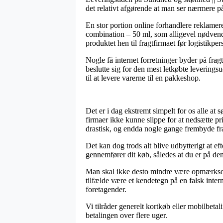
det relativt afgørende at man ser nærmere på
En stor portion online forhandlere reklame
combination – 50 ml, som alligevel nødvendig
produktet hen til fragtfirmaet før logistikper
Nogle få internet forretninger byder på frag
beslutte sig for den mest letkøbte levering
til at levere varerne til en pakkeshop.
Det er i dag ekstremt simpelt for os alle at
firmaer ikke kunne slippe for at nedsætte pri
drastisk, og endda nogle gange frembyde fr
Det kan dog trods alt blive udbytterigt at 
gennemfører dit køb, således at du er på den
Man skal ikke desto mindre være opmærksom p
tilfælde være et kendetegn på en falsk inte
foretagender.
Vi tilråder generelt kortkøb eller mobilbeta
betalingen over flere uger.