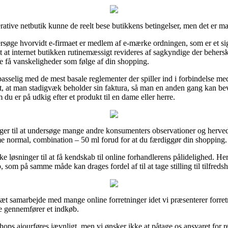
ative netbutik kunne de reelt bese butikkens betingelser, men det er 
søge hvorvidt e-firmaet er medlem af e-mærke ordningen, som er et sig
at internet butikken rutinemæssigt revideres af sagkyndige der behersk
ulle få vanskeligheder som følge af din shopping.
asselig med de mest basale reglementer der spiller ind i forbindelse med 
ant, at man stadigvæk beholder sin faktura, så man en anden gang kan 
du er på udkig efter et produkt til en dame eller herre.
nger til at undersøge mange andre konsumenters observationer og herved 
normal, combination – 50 ml forud for at du færdiggør din shopping.
 løsninger til at få kendskab til online forhandlerens pålidelighed. He
 som på samme måde kan drages fordel af til at tage stilling til tilfred
tæt samarbejde med mange online forretninger idet vi præsenterer forret
de gennemfører et indkøb.
s ajourføres jævnligt, men vi ønsker ikke at påtage os ansvaret for ret