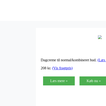
Dagcreme til normal/kombineret hud.
(Læs 
208
kr.
(Vis fragtpris)
Læs mere »
Køb nu »