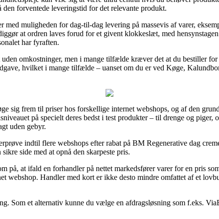
 den forventede leveringstid for det relevante produkt.
rer med muligheden for dag-til-dag levering på massevis af varer, eks
gør at ordren laves forud for et givent klokkeslæt, med hensynstagen til
sonalet har fyraften.
t uden omkostninger, men i mange tilfælde kræver det at du bestiller for
sudgave, hvilket i mange tilfælde – uanset om du er ved Køge, Kalundborg
 søge sig frem til priser hos forskellige internet webshops, og af den gr
sniveauet på specielt deres bedst i test produkter – til drenge og piger, 
agt uden gebyr.
efterprøve indtil flere webshops efter rabat på BM Regenerative dag cre
 sikre side med at opnå den skarpeste pris.
å, at ifald en forhandler på nettet markedsfører varer for en pris som 
rnet webshop. Handler med kort er ikke desto mindre omfattet af et lovbu
ling. Som et alternativ kunne du vælge en afdragsløsning som f.eks. ViaBi