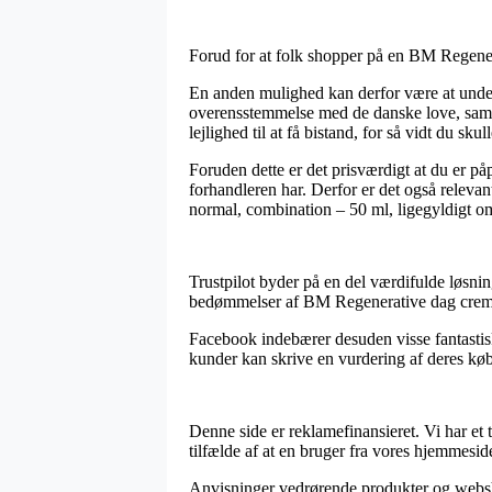
Forud for at folk shopper på en BM Regener
En anden mulighed kan derfor være at under
overensstemmelse med de danske love, samt 
lejlighed til at få bistand, for så vidt du sk
Foruden dette er det prisværdigt at du er påp
forhandleren har. Derfor er det også relev
normal, combination – 50 ml, ligegyldigt om 
Trustpilot byder på en del værdifulde løsni
bedømmelser af BM Regenerative dag creme 
Facebook indebærer desuden visse fantastiske
kunder kan skrive en vurdering af deres køb,
Denne side er reklamefinansieret. Vi har et 
tilfælde af at en bruger fra vores hjemmesi
Anvisninger vedrørende produkter og webshop