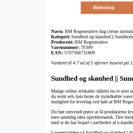
Webshop
Navn:
BM Regenerative dag creme normal,
Kategori:
Sundhed og skønhed || Sundheds
Producent:
BM Regenerative
Varenummer:
70399
EAN:
5707566731809
Vurderet til
4.7
ud af 5 stjerner baseret på
1
Sundhed og skønhed || Sun
Mange online selskaber tildeler nu et stort 
du nemt selv kan hente de nyindkøbte varer 
mulighed for levering ved køb af BM Regen
Du bør omvendt prøve at få produkterne levere
men samtidig ultra uproblematisk. Den mest
med at du har bopæl i nærheden af e-handle
Leveringstiden på Sundhed og skønhed || Sun