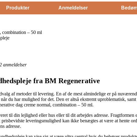
Produkter
Anmeldelser
Bedøm
 combination – 50 ml
pleje
2
anmeldelser
dhedspleje fra BM Regenerative
udvalg af metoder til levering. En af de mest almindelige er på nuværend
når du har mulighed for det. Den er altså ekstremt uproblematisk, samt 
erative dag creme normal, combination – 50 ml.
t til din lejlighed eller hus eller til dit arbejdes adresse. Fragtformen
 prisbevidste leveringsmulighed kan ikke benægtes at være at hente ord
ns adresse.
dhedspleje kan vise sig at være ultra central hvis du behøver produkte