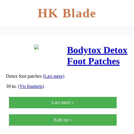
HK Blade
Bodytox Detox
Foot Patches
Prøvepakke
Detox foot patches
(Læs mere)
Indh.2 Stk – 1
39
kr.
(Vis fragtpris)
Pakk
Læs mere »
Køb nu »