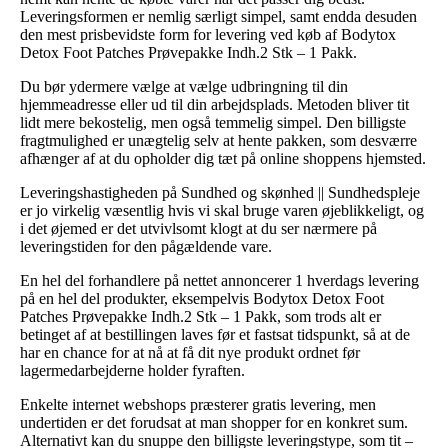
Leveringsformen er nemlig særligt simpel, samt endda desuden
den mest prisbevidste form for levering ved køb af Bodytox
Detox Foot Patches Prøvepakke Indh.2 Stk – 1 Pakk.
Du bør ydermere vælge at vælge udbringning til din
hjemmeadresse eller ud til din arbejdsplads. Metoden bliver tit
lidt mere bekostelig, men også temmelig simpel. Den billigste
fragtmulighed er unægtelig selv at hente pakken, som desværre
afhænger af at du opholder dig tæt på online shoppens hjemsted.
Leveringshastigheden på Sundhed og skønhed || Sundhedspleje
er jo virkelig væsentlig hvis vi skal bruge varen øjeblikkeligt, og
i det øjemed er det utvivlsomt klogt at du ser nærmere på
leveringstiden for den pågældende vare.
En hel del forhandlere på nettet annoncerer 1 hverdags levering
på en hel del produkter, eksempelvis Bodytox Detox Foot
Patches Prøvepakke Indh.2 Stk – 1 Pakk, som trods alt er
betinget af at bestillingen laves før et fastsat tidspunkt, så at de
har en chance for at nå at få dit nye produkt ordnet før
lagermedarbejderne holder fyraften.
Enkelte internet webshops præsterer gratis levering, men
undertiden er det forudsat at man shopper for en konkret sum.
Alternativt kan du snuppe den billigste leveringstype, som tit –