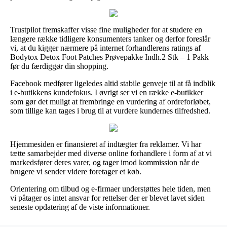
Trustpilot fremskaffer visse fine muligheder for at studere en
længere række tidligere konsumenters tanker og derfor foreslår
vi, at du kigger nærmere på internet forhandlerens ratings af
Bodytox Detox Foot Patches Prøvepakke Indh.2 Stk – 1 Pakk
før du færdiggør din shopping.
Facebook medfører ligeledes altid stabile genveje til at få indblik
i e-butikkens kundefokus. I øvrigt ser vi en række e-butikker
som gør det muligt at frembringe en vurdering af ordreforløbet,
som tillige kan tages i brug til at vurdere kundernes tilfredshed.
Hjemmesiden er finansieret af indtægter fra reklamer. Vi har
tætte samarbejder med diverse online forhandlere i form af at vi
markedsfører deres varer, og tager imod kommission når de
brugere vi sender videre foretager et køb.
Orientering om tilbud og e-firmaer understøttes hele tiden, men
vi påtager os intet ansvar for rettelser der er blevet lavet siden
seneste opdatering af de viste informationer.