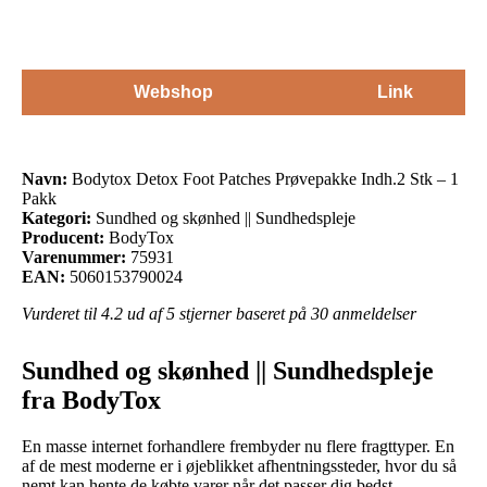
Webshop
Link
Navn:
Bodytox Detox Foot Patches Prøvepakke Indh.2 Stk – 1
Pakk
Kategori:
Sundhed og skønhed || Sundhedspleje
Producent:
BodyTox
Varenummer:
75931
EAN:
5060153790024
Vurderet til
4.2
ud af 5 stjerner baseret på
30
anmeldelser
Sundhed og skønhed || Sundhedspleje
fra BodyTox
En masse internet forhandlere frembyder nu flere fragttyper. En
af de mest moderne er i øjeblikket afhentningssteder, hvor du så
nemt kan hente de købte varer når det passer dig bedst.