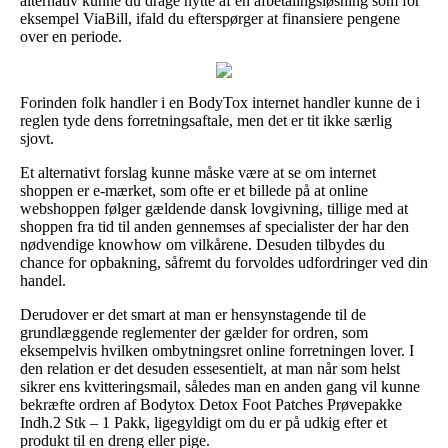
alternativ kunne du drage nytte af en afbetalingsløsning som for
eksempel ViaBill, ifald du efterspørger at finansiere pengene
over en periode.
Forinden folk handler i en BodyTox internet handler kunne de i
reglen tyde dens forretningsaftale, men det er tit ikke særlig
sjovt.
Et alternativt forslag kunne måske være at se om internet
shoppen er e-mærket, som ofte er et billede på at online
webshoppen følger gældende dansk lovgivning, tillige med at
shoppen fra tid til anden gennemses af specialister der har den
nødvendige knowhow om vilkårene. Desuden tilbydes du
chance for opbakning, såfremt du forvoldes udfordringer ved din
handel.
Derudover er det smart at man er hensynstagende til de
grundlæggende reglementer der gælder for ordren, som
eksempelvis hvilken ombytningsret online forretningen lover. I
den relation er det desuden essesentielt, at man når som helst
sikrer ens kvitteringsmail, således man en anden gang vil kunne
bekræfte ordren af Bodytox Detox Foot Patches Prøvepakke
Indh.2 Stk – 1 Pakk, ligegyldigt om du er på udkig efter et
produkt til en dreng eller pige.