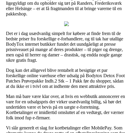
ligegyldigt om du opholder sig tæt på Randers, Frederiksværk
eller Helsinge – er at få fragtmanden til at bringe varerne til en
pakkeshop.
Det er i dag usædvanlig simpelt for købere at finde frem til de
bedste priser fra forskellige e-forhandlere, og til tak har utallige
BodyTox internet butikker fundet det uundgåeligt at presse
prisniveauet på mange af deres produkter – til piger og drenge,
men også til herrer og damer – drastisk, og endda nogle gange
sikre gratis fragt.
Dog kan det alligevel blive rentabelt at besigtige et par
forskellige online varehuse efter udsalg på Bodytox Detox Foot
Patches Prøvepakke Indh.2 Stk – 1 Pakk før du shopper, sådan
at du ikke er i tvivl om at indhente den mest attraktive pris.
Man må bare være klar over, at hvis en webbutik annoncerer en
vare for en udsalgspris der virker usædvanlig billig, så bør det
undertiden være et bevis på en uægte e-forretning.
Kortbetalinger er imidlertid omsluttet af en vedtægt, der værner
folk imod fup e-firmaer.
Vi slår generelt et slag for kortbetalinger eller MobilePay. Som