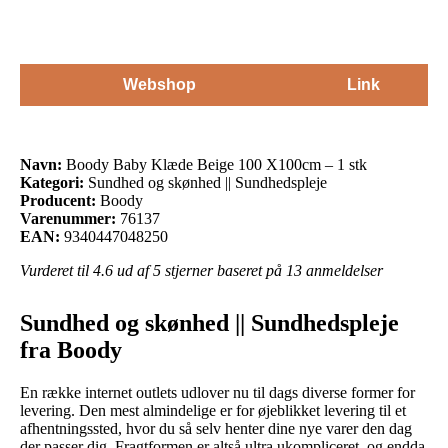
Webshop
Link
Navn:
Boody Baby Klæde Beige 100 X100cm – 1 stk
Kategori:
Sundhed og skønhed || Sundhedspleje
Producent:
Boody
Varenummer:
76137
EAN:
9340447048250
Vurderet til
4.6
ud af 5 stjerner baseret på
13
anmeldelser
Sundhed og skønhed || Sundhedspleje
fra Boody
En række internet outlets udlover nu til dags diverse former for
levering. Den mest almindelige er for øjeblikket levering til et
afhentningssted, hvor du så selv henter dine nye varer den dag
der passer dig. Fragtformen er altså ultra ukompliceret, og endda