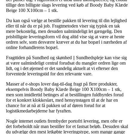
tillige den billigste slags levering ved køb af Boody Baby Klæde
Beige 100 X100cm – 1 stk.
Du kan også vælge at bestille pakken til levering til din lejlighed
eller til når du er på job. Fragtmetoden viser sig typisk en tak
mere bekostelig, men desuden ualmindeligt let gængelig. Den
prisbilligste leveringsform vil dog altid vise sig at være at hente
ordren selv, som desværre kræver at du har bopæl i nærheden af
online forhandlerens bopæl.
Fragttiden på Sundhed og skønhed || Sundhedspleje kan vise sig
at være ualmindeligt central forudsat du mangler ordren lige om
lidt, og i det øjemed er det sandelig aktuelt at vi efterser den
forventede leveringstid for den relevante vare.
Masser af e-shops lover dag-til-dag fragt på flere produkter,
eksempelvis Boody Baby Klæde Beige 100 X100cm – 1 stk,
men som imidlertid betinges af at bestillingen fuldbyrdes forud
for et konkret klokkeslæt, med hensynstagen til at de har en
chance for at nå at få pakken ud af døren forud for at
logistikmedarbejderne har fyraften.
Nogle internet outlets frembyder portofri levering, men ofte er
det forbeholdt når man bestiller for et fastsat beløb. Desuden skal
du udvælge den mest letkøbte leveringstype, som mange gange