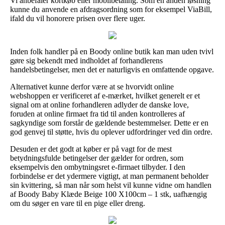
Vi anbefaler kortkøb eller mobilbetaling. Som en anden løsning
kunne du anvende en afdragsordning som for eksempel ViaBill,
ifald du vil honorere prisen over flere uger.
Inden folk handler på en Boody online butik kan man uden tvivl
gøre sig bekendt med indholdet af forhandlerens
handelsbetingelser, men det er naturligvis en omfattende opgave.
Alternativet kunne derfor være at se hvorvidt online
webshoppen er verificeret af e-mærket, hvilket generelt er et
signal om at online forhandleren adlyder de danske love,
foruden at online firmaet fra tid til anden kontrolleres af
sagkyndige som forstår de gældende bestemmelser. Dette er en
god genvej til støtte, hvis du oplever udfordringer ved din ordre.
Desuden er det godt at køber er på vagt for de mest
betydningsfulde betingelser der gælder for ordren, som
eksempelvis den ombytningsret e-firmaet tilbyder. I den
forbindelse er det ydermere vigtigt, at man permanent beholder
sin kvittering, så man når som helst vil kunne vidne om handlen
af Boody Baby Klæde Beige 100 X100cm – 1 stk, uafhængig
om du søger en vare til en pige eller dreng.