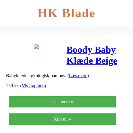
HK Blade
Boody Baby
Klæde Beige
100 X100cm –
Babyklæde i økologisk bambus.
(Læs mere)
1 stk
159
kr.
(Vis fragtpris)
Læs mere »
Køb nu »