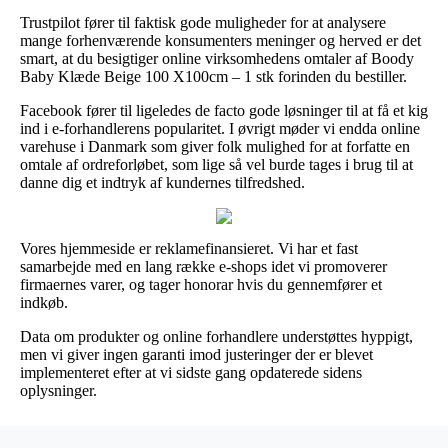
Trustpilot fører til faktisk gode muligheder for at analysere
mange forhenværende konsumenters meninger og herved er det
smart, at du besigtiger online virksomhedens omtaler af Boody
Baby Klæde Beige 100 X100cm – 1 stk forinden du bestiller.
Facebook fører til ligeledes de facto gode løsninger til at få et kig
ind i e-forhandlerens popularitet. I øvrigt møder vi endda online
varehuse i Danmark som giver folk mulighed for at forfatte en
omtale af ordreforløbet, som lige så vel burde tages i brug til at
danne dig et indtryk af kundernes tilfredshed.
Vores hjemmeside er reklamefinansieret. Vi har et fast
samarbejde med en lang række e-shops idet vi promoverer
firmaernes varer, og tager honorar hvis du gennemfører et
indkøb.
Data om produkter og online forhandlere understøttes hyppigt,
men vi giver ingen garanti imod justeringer der er blevet
implementeret efter at vi sidste gang opdaterede sidens
oplysninger.