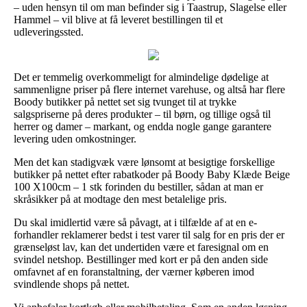
– uden hensyn til om man befinder sig i Taastrup, Slagelse eller
Hammel – vil blive at få leveret bestillingen til et
udleveringssted.
Det er temmelig overkommeligt for almindelige dødelige at
sammenligne priser på flere internet varehuse, og altså har flere
Boody butikker på nettet set sig tvunget til at trykke
salgspriserne på deres produkter – til børn, og tillige også til
herrer og damer – markant, og endda nogle gange garantere
levering uden omkostninger.
Men det kan stadigvæk være lønsomt at besigtige forskellige
butikker på nettet efter rabatkoder på Boody Baby Klæde Beige
100 X100cm – 1 stk forinden du bestiller, sådan at man er
skråsikker på at modtage den mest betalelige pris.
Du skal imidlertid være så påvagt, at i tilfælde af at en e-
forhandler reklamerer bedst i test varer til salg for en pris der er
grænseløst lav, kan det undertiden være et faresignal om en
svindel netshop. Bestillinger med kort er på den anden side
omfavnet af en foranstaltning, der værner køberen imod
svindlende shops på nettet.