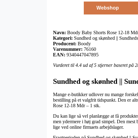
Webshop
Navn:
Boody Baby Shorts Rose 12-18 Mdr 
Kategori:
Sundhed og skønhed || Sundheds
Producent:
Boody
Varenummer:
76160
EAN:
9340447047895
Vurderet til
4.4
ud af 5 stjerner baseret på
2
Sundhed og skønhed || Sun
Mange e-butikker udlover nu mange forskell
bestilling på et valgfrit tidspunkt. Den er 
Rose 12-18 Mdr – 1 stk.
Du kan lige så vel planlægge at få produktern
men ydermere i høj grad simpel. Den mest be
lige ved online firmaets arbejdslager.
Fragtperioden på Sundhed og skønhed || Sun