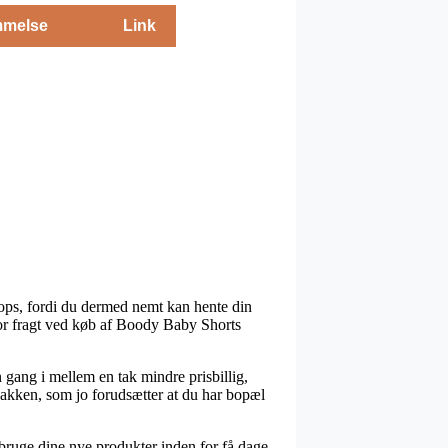
melse
Link
ops, fordi du dermed nemt kan hente din
 for fragt ved køb af Boody Baby Shorts
n gang i mellem en tak mindre prisbillig,
pakken, som jo forudsætter at du har bopæl
bruge dine nye produkter inden for få dage,