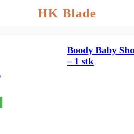
HK Blade
Boody Baby Sho
– 1 stk
)