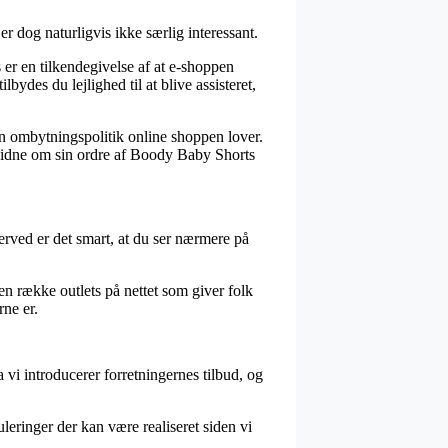
er dog naturligvis ikke særlig interessant.
er en tilkendegivelse af at e-shoppen
ydes du lejlighed til at blive assisteret,
den ombytningspolitik online shoppen lover.
e vidne om sin ordre af Boody Baby Shorts
erved er det smart, at du ser nærmere på
n række outlets på nettet som giver folk
rne er.
vi introducerer forretningernes tilbud, og
leringer der kan være realiseret siden vi