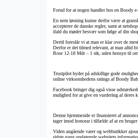
Forud for at nogen handler hos en Boody e-for
En nem løsning kunne derfor være at granske
accepterer de danske regler, samt at netshopp
ifald du møder besvær som følge af din sho
Dertil foreslår vi at man er klar over de me
Derfor er det tilmed relevant, at man altid
Rose 12-18 Mdr – 1 stk, uden hensyn til om 
Trustpilot byder på adskillige gode mulighe
online virksomhedens ratings af Boody Baby
Facebook bringer dig også visse udmærkede m
mulighed for at give en vurdering af deres k
Denne hjemmeside er finansieret af annoncei
tager imod honorar i tilfælde af at en bruger
Viden angående varer og webbutikker ajourfør
sidste gang opdaterede websitets informatio