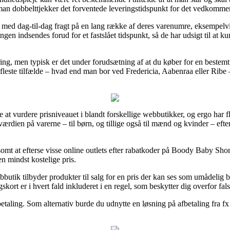
t man dobbelttjekker det forventede leveringstidspunkt for det vedkomm
er med dag-til-dag fragt på en lang række af deres varenumre, eksemp
lingen indsendes forud for et fastslået tidspunkt, så de har udsigt til at k
ering, men typisk er det under forudsætning af at du køber for en best
fleste tilfælde – hvad end man bor ved Fredericia, Aabenraa eller Ribe – v
re at vurdere prisniveauet i blandt forskellige webbutikker, og ergo har fl
værdien på varerne – til børn, og tillige også til mænd og kvinder – eft
mt at efterse visse online outlets efter rabatkoder på Boody Baby Shor
n mindst kostelige pris.
utik tilbyder produkter til salg for en pris der kan ses som umådelig bil
skort er i hvert fald inkluderet i en regel, som beskytter dig overfor fals
aling. Som alternativ burde du udnytte en løsning på afbetaling fra fx Vi