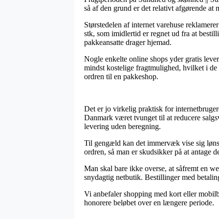
så af den grund er det relativt afgørende a
Størstedelen af internet varehuse reklamer
stk, som imidlertid er regnet ud fra at bestil
pakkeansatte drager hjemad.
Nogle enkelte online shops yder gratis lev
mindst kostelige fragtmulighed, hvilket i de 
ordren til en pakkeshop.
Det er jo virkelig praktisk for internetbruge
Danmark været tvunget til at reducere salgs
levering uden beregning.
Til gengæld kan det immervæk vise sig lønso
ordren, så man er skudsikker på at antage de
Man skal bare ikke overse, at såfremt en webb
snydagtig netbutik. Bestillinger med betaling
Vi anbefaler shopping med kort eller mobilbet
honorere beløbet over en længere periode.