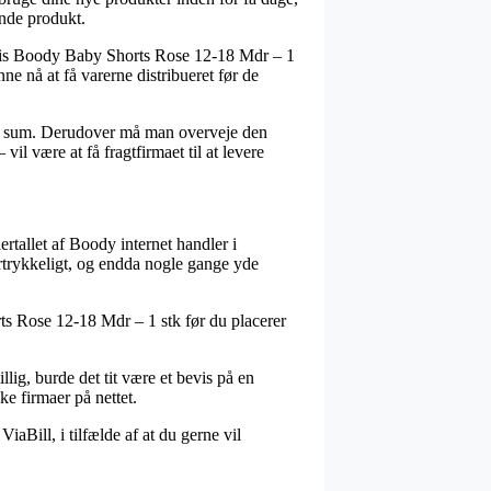
ende produkt.
elvis Boody Baby Shorts Rose 12-18 Mdr – 1
unne nå at få varerne distribueret før de
emt sum. Derudover må man overveje den
il være at få fragtfirmaet til at levere
ertallet af Boody internet handler i
ertrykkeligt, og endda nogle gange yde
ts Rose 12-18 Mdr – 1 stk før du placerer
lig, burde det tit være et bevis på en
ke firmaer på nettet.
aBill, i tilfælde af at du gerne vil