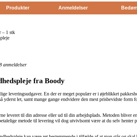
Produkter
Anmeldelser
Bedøm
– 1 stk
pleje
8
anmeldelser
dhedspleje fra Boody
ige leveringsudgaver. En der er meget populær er i øjeblikket pakkesh
altså yderst let, samt mange gange endvidere den mest prisbevidste form
e leveret til din adresse eller ud til din arbejdsplads. Metoden bliver e
talelige metode til levering vil dog utvivlsomt være at du selv henter 
dhedspleje kan være ret bestemmende i tilfælde af at man står og skal 