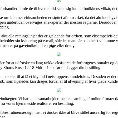
handler burde de til hver en tid sætte sig ind i e-butikkens vilkår, det 
 om internet virksomheden er støttet af e-mærket, da det almindeligvis 
en undertiden overvåges af eksperter der mestrer reglerne. Derudover tilb
pping.
st aktuelle retningslinjer der er gældende for ordren, som eksempelvis 
 bibeholder sin kvittering på e-mail, således man når som helst vil kunn
man er på gaveindkøb til en pige eller dreng.
der for at udforske en lang række eksisterende forbrugeres omtaler og d
 Shorts Rose 12-18 Mdr – 1 stk før du lægger din bestilling.
etoder til at få et kig ind i netshoppens kundefokus. Desuden er der e
øb, som ligeledes kan drages fordel af til afvejning af hvor glade kunde
ndtægter. Vi har tætte samarbejder med en samling af online firmaer da 
 fra vores hjemmeside realiserer en bestilling.
es rutinemæssigt, men vi ønsker ikke at blive stillet ansvarlig for regu
ner.