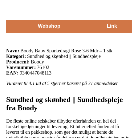
Webshop
Link
Navn:
Boody Baby Sparkedragt Rose 3-6 Mdr – 1 stk
Kategori:
Sundhed og skønhed || Sundhedspleje
Producent:
Boody
Varenummer:
76102
EAN:
9340447048113
Vurderet til
4.1
ud af 5 stjerner baseret på
31
anmeldelser
Sundhed og skønhed || Sundhedspleje
fra Boody
De fleste online selskaber tilbyder efterhånden en hel del
forskellige løsninger til levering. Et hit er efterhånden at få
leveret til en pakkeshop, som gør det muligt at hente de
nyindkøbte varer præcis når det passer dig. Fragtløsningen er jo