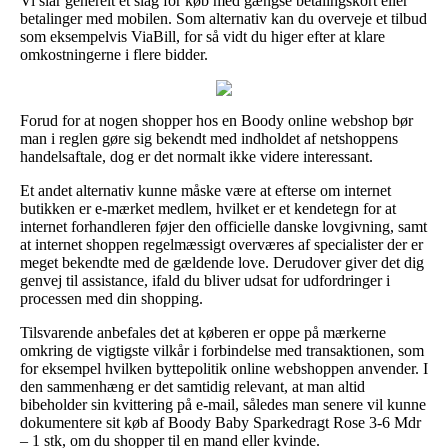
Vi slår generelt et slag for køb med gængse betalingskort eller
betalinger med mobilen. Som alternativ kan du overveje et tilbud
som eksempelvis ViaBill, for så vidt du higer efter at klare
omkostningerne i flere bidder.
Forud for at nogen shopper hos en Boody online webshop bør
man i reglen gøre sig bekendt med indholdet af netshoppens
handelsaftale, dog er det normalt ikke videre interessant.
Et andet alternativ kunne måske være at efterse om internet
butikken er e-mærket medlem, hvilket er et kendetegn for at
internet forhandleren føjer den officielle danske lovgivning, samt
at internet shoppen regelmæssigt overværes af specialister der er
meget bekendte med de gældende love. Derudover giver det dig
genvej til assistance, ifald du bliver udsat for udfordringer i
processen med din shopping.
Tilsvarende anbefales det at køberen er oppe på mærkerne
omkring de vigtigste vilkår i forbindelse med transaktionen, som
for eksempel hvilken byttepolitik online webshoppen anvender. I
den sammenhæng er det samtidig relevant, at man altid
bibeholder sin kvittering på e-mail, således man senere vil kunne
dokumentere sit køb af Boody Baby Sparkedragt Rose 3-6 Mdr
– 1 stk, om du shopper til en mand eller kvinde.