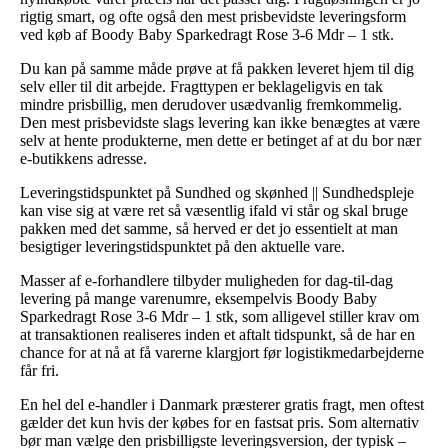
rigtig smart, og ofte også den mest prisbevidste leveringsform
ved køb af Boody Baby Sparkedragt Rose 3-6 Mdr – 1 stk.
Du kan på samme måde prøve at få pakken leveret hjem til dig
selv eller til dit arbejde. Fragttypen er beklageligvis en tak
mindre prisbillig, men derudover usædvanlig fremkommelig.
Den mest prisbevidste slags levering kan ikke benægtes at være
selv at hente produkterne, men dette er betinget af at du bor nær
e-butikkens adresse.
Leveringstidspunktet på Sundhed og skønhed || Sundhedspleje
kan vise sig at være ret så væsentlig ifald vi står og skal bruge
pakken med det samme, så herved er det jo essentielt at man
besigtiger leveringstidspunktet på den aktuelle vare.
Masser af e-forhandlere tilbyder muligheden for dag-til-dag
levering på mange varenumre, eksempelvis Boody Baby
Sparkedragt Rose 3-6 Mdr – 1 stk, som alligevel stiller krav om
at transaktionen realiseres inden et aftalt tidspunkt, så de har en
chance for at nå at få varerne klargjort før logistikmedarbejderne
får fri.
En hel del e-handler i Danmark præsterer gratis fragt, men oftest
gælder det kun hvis der købes for en fastsat pris. Som alternativ
bør man vælge den prisbilligste leveringsversion, der typisk –