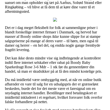
uanset om man opholder sig tæt på Aarhus, Solrød Strand eller
Ringkøbing – vil blive at få dem til at køre dine varer til et
afhentningssted.
Det er i dag meget fleksibelt for folk at sammenligne priser i
blandt forskellige internet firmaer i Danmark, og herved har
masser af Boody online shops ikke kunne slippe for at stampe
salgspriserne på mange af deres varer – til børn, men også til
damer og herrer – en hel del, og endda nogle gange frembyde
fragtfri levering.
Det kan ikke desto mindre vise sig indbringende at kontrollere
indtil flere internet selskaber efter rabat på Boody Baby
Sparkedragt Rose 3-6 Mdr – 1 stk før du gennemfører din
handel, så man er skudsikker på at få den mindst kostelige pris.
Du må imidlertid være omhyggelig med, at når en online butik
afhænder en vare til salg for en udsalgspris der er grænseløst
beskeden, burde det for det meste være et faresignal om en
snydagtig internet handler. Bestillinger med betalingskort er
imidlertid inkluderet i et regelsæt, hvilket forsvarer folk overfor
falske forhandlere på nettet.