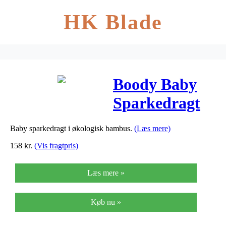
HK Blade
Boody Baby
Sparkedragt
Rose 3-6 Mdr
Baby sparkedragt i økologisk bambus.
(Læs mere)
– 1 stk
158
kr.
(Vis fragtpris)
Læs mere »
Køb nu »