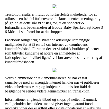
Trustpilot resulterer i fuldt ud fortræffelige muligheder for at
udforske en hel del forhenværende konsumenters meninger og
på grund af dette slår vi et slag for, at du sonderer e-
forhandlerens bedømmelser af Boody Baby Sparkedragt Rose 3-
6 Mdr – 1 stk forud for at du shopper.
Facebook bringer dig tilsvarende adskillige uafhængige
muligheder for at få en idé om internet virksomhedens
kundetilfredshed. Foruden det ser vi faktisk butikker på nettet
som tilbyder kunderne at notere en anmeldelse af
købsoplevelsen, hvilket lige så vel bør anvendes til vurdering af
kundetilfredsheden.
Vores hjemmeside er reklamefinansieret. Vi har et fast
samarbejde med en mængde internet handler når vi publicerer
virksomhedernes varer, og indtjener kommission ifald den
besøgende vi sender videre gennemfører en transaktion.
Informationer angående tilbud og shops på nettet i Danmark
vedligeholdes hele tiden, men vi giver ingen garanti imod
modifikationer der er udført efter sidste opdatering af websitets