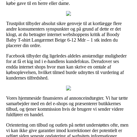
købe gave til en herre eller dame.
Trustpilot tilbyder absolut sikre genveje til at kortlægge flere
andre konsumenters synspunkter og på grund af dette er det
klogt, at du betragter internet webshoppens kritik af Boody
Baby T-shirt Langærmet Beige 6-12 Mdr – 1 stk inden du
placerer din ordre.
Facebook tilbyder dig ligeledes aldeles anstændige muligheder
for at få et kig ind i e-handlens kundefokus. Derudover ses
endda internet shops hvor man kan skrive en omtale af
købsoplevelsen, hvilket tilmed burde udnyttes til vurdering af
kundernes tilfredshed.
Vores hjemmeside finansieres af annonceindtægter. Vi har tætte
samarbejder med en del e-shops og præsenterer butikkernes
tilbud, og tjener kommission hvis de brugere vi sender videre
fuldfører en handel.
Orientering om tilbud og outlets på nettet understøttes ofte, men
vi kan ikke give garantier imod korrektioner der potentielt er
udført siden seneste opdatering af websitets informationer.