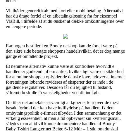
nettet.
Vi tilråder generelt køb med kort eller mobilbetaling. Alternativt
bør du drage fordel af en afbetalingsløsning fra for eksempel
ViaBill, i tilfælde af at du ønsker at dække omkostningerne over
en længere periode.
Før nogen bestiller i en Boody netshop kan de for at være på
den sikre side betragte shoppens handelsvilkår, det er dog mange
gange et omfattende projekt.
Et nemmere alternativ kunne være at kontrollere hvorvidt e-
handlen er godkendt af e-mærket, hvilket bør være en sikkerhed
for at online shoppen opfylder de danske love, udover at internet
forretningen løbende revideres af eksperter der er inde i de
gældende regulativer. Desuden får du lejlighed til bistand,
såfremt du skulle få vanskeligheder ved dit indkøb.
Dertil er det anbefalelsesværdigt at køber er klar over de mest
basale forhold der kan have indflydelse på handlen, fx den
ombytningspolitik e-firmaet tilbyder. I den sammenhæng er det
virkelig essesentielt, at man altid opbevarer sin kvitteringsmail,
således man altid vil kunne dokumentere handlen af Boody
Baby T-shirt Langærmet Beige 6-12 Mdr – 1 stk, om du skal