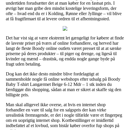
undertiden forudsætter det at man køber for en fastsat pris. I
øvrigt bør man gribe den mindst kostelige leveringsform, der
ofte – hvad end du er i Kolding, Rønne eller Jyllinge – vil blive
at få fragtfirmaet til at levere ordren til et afhentningssted.
Det har vist sig at være ekstremt let gængeligt for købere at finde
de laveste priser på tværs af online forhandlere, og herved har
langt de fleste Boody online outlets været presset til at at sænke
priserne på deres produkter – til piger og drenge, og ligeså til
kvinder og mænd – drastisk, og endda nogle gange byde på
fragt uden betaling.
Dog kan det ikke desto mindre blive fordelagtigt at
sammenholde nogle få online webshops efter udsalg på Boody
Baby T-shirt Langærmet Beige 6-12 Mdr – 1 stk inden du
færdiggør din shopping, sådan at man er sikret at skaffe sig den
billigste pris.
Man skal alligevel ikke overse, at hvis en internet shop
forhandler en vare til salg for en salgspris der kan virke
urealistisk fremragende, er det i nogle tilfælde være et fingerpeg
om en uoprigtig internet shop. Kortbestillinger er imidlertid
indbefattet af et lovbud, som bistår køber overfor fup shops på