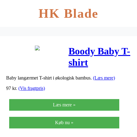
HK Blade
Boody Baby T-
shirt
Langærmet
Baby langærmet T-shirt i økologisk bambus.
(Læs mere)
Beige 6-12
97
kr.
(Vis fragtpris)
Mdr – 1 stk
Læs mere »
Køb nu »