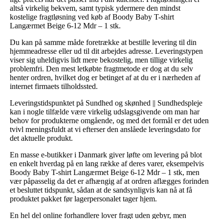
altså virkelig bekvem, samt typisk ydermere den mindst
kostelige fragtløsning ved køb af Boody Baby T-shirt
Langærmet Beige 6-12 Mdr – 1 stk.
Du kan på samme måde foretrække at bestille levering til din
hjemmeadresse eller ud til dit arbejdes adresse. Leveringstypen
viser sig uheldigvis lidt mere bekostelig, men tillige virkelig
problemfri. Den mest letkøbte fragtmetode er dog at du selv
henter ordren, hvilket dog er betinget af at du er i nærheden af
internet firmaets tilholdssted.
Leveringstidspunktet på Sundhed og skønhed || Sundhedspleje
kan i nogle tilfælde være virkelig udslagsgivende om man har
behov for produkterne omgående, og med det formål er det uden
tvivl meningsfuldt at vi efterser den anslåede leveringsdato for
det aktuelle produkt.
En masse e-butikker i Danmark giver løfte om levering på blot
en enkelt hverdag på en lang række af deres varer, eksempelvis
Boody Baby T-shirt Langærmet Beige 6-12 Mdr – 1 stk, men
vær påpasselig da det er afhængig af at ordren aflægges forinden
et besluttet tidspunkt, sådan at de sandsynligvis kan nå at få
produktet pakket før lagerpersonalet tager hjem.
En hel del online forhandlere lover fragt uden gebyr, men