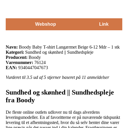
Webshop
Link
Navn:
Boody Baby T-shirt Langærmet Beige 6-12 Mdr – 1 stk
Kategori:
Sundhed og skønhed || Sundhedspleje
Producent:
Boody
Varenummer:
76124
EAN:
9340447047673
Vurderet til
3.5
ud af 5 stjerner baseret på
11
anmeldelser
Sundhed og skønhed || Sundhedspleje
fra Boody
De fleste online outlets udlover nu til dags alverdens
leveringsmodeller. En af favoritterne er på nuværende tidspunkt
levering til et afhentningssted, hvor du så selv henter dine varer
lige præcis når det passer ind i din kalender. Fragtløsningen er