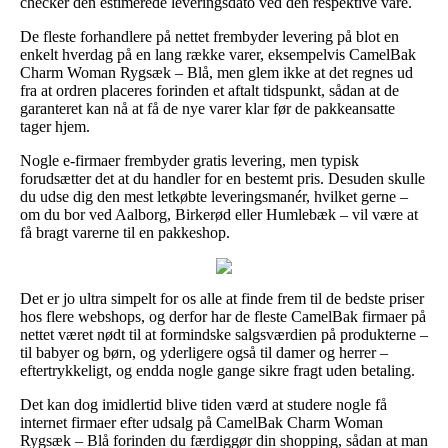
checker den estimerede leveringsdato ved den respektive vare.
De fleste forhandlere på nettet frembyder levering på blot en
enkelt hverdag på en lang række varer, eksempelvis CamelBak
Charm Woman Rygsæk – Blå, men glem ikke at det regnes ud
fra at ordren placeres forinden et aftalt tidspunkt, sådan at de
garanteret kan nå at få de nye varer klar før de pakkeansatte
tager hjem.
Nogle e-firmaer frembyder gratis levering, men typisk
forudsætter det at du handler for en bestemt pris. Desuden skulle
du udse dig den mest letkøbte leveringsmanér, hvilket gerne –
om du bor ved Aalborg, Birkerød eller Humlebæk – vil være at
få bragt varerne til en pakkeshop.
Det er jo ultra simpelt for os alle at finde frem til de bedste priser
hos flere webshops, og derfor har de fleste CamelBak firmaer på
nettet været nødt til at formindske salgsværdien på produkterne –
til babyer og børn, og yderligere også til damer og herrer –
eftertrykkeligt, og endda nogle gange sikre fragt uden betaling.
Det kan dog imidlertid blive tiden værd at studere nogle få
internet firmaer efter udsalg på CamelBak Charm Woman
Rygsæk – Blå forinden du færdiggør din shopping, sådan at man