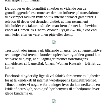
som følge af din handel.
Derudover er det fornuftigt at køber er vidende om de
grundlæggende bestemmelser der kan influere på transaktionen,
til eksempel hvilken byttepolitik internet firmaet garanterer. I
relation til det er det desuden vigtigt, at man permanent
bibeholder ens faktura, således man fremadrettet kan bevidne
købet af CamelBak Charm Woman Rygsæk – Blå, hvad end
man leder efter en vare til en pige eller dreng.
Trustpilot yder immervæk tiltalende chancer for at gennemstøve
ret mange eksisterende kunders oplevelser og af den grund kan
det være til hjælp, at du iagttager internet forretningens
anmeldelser af CamelBak Charm Woman Rygsæk – Blå før du
køber.
Facebook tilbyder dig lige så vel faktisk fornemme muligheder
for at få kendskab til internet webshoppens kundetilfredshed.
Tilmed møder vi nogle e-forretninger hvor du kan nedfælde en
kritik af deres køb, som også bør benyttes til at bedømme hvor
glade kunderne er.