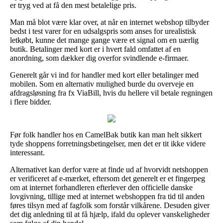
er tryg ved at få den mest betalelige pris.
Man må blot være klar over, at når en internet webshop tilbyder
bedst i test varer for en udsalgspris som anses for urealistisk
letkøbt, kunne det mange gange være et signal om en uærlig
butik. Betalinger med kort er i hvert fald omfattet af en
anordning, som dækker dig overfor svindlende e-firmaer.
Generelt går vi ind for handler med kort eller betalinger med
mobilen. Som en alternativ mulighed burde du overveje en
afdragsløsning fra fx ViaBill, hvis du hellere vil betale regningen
i flere bidder.
Før folk handler hos en CamelBak butik kan man helt sikkert
tyde shoppens forretningsbetingelser, men det er tit ikke videre
interessant.
Alternativet kan derfor være at finde ud af hvorvidt netshoppen
er verificeret af e-mærket, eftersom det generelt er et fingerpeg
om at internet forhandleren efterlever den officielle danske
lovgivning, tillige med at internet webshoppen fra tid til anden
føres tilsyn med af fagfolk som forstår vilkårene. Desuden giver
det dig anledning til at få hjælp, ifald du oplever vanskeligheder