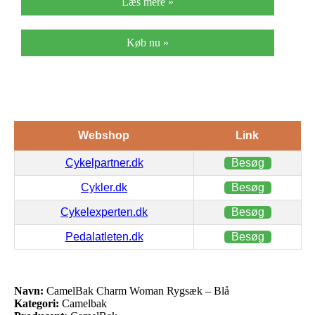
Læs mere »
Køb nu »
Webshop
Link
Cykelpartner.dk
Besøg
Cykler.dk
Besøg
Cykelexperten.dk
Besøg
Pedalatleten.dk
Besøg
Navn:
CamelBak Charm Woman Rygsæk – Blå
Kategori:
Camelbak