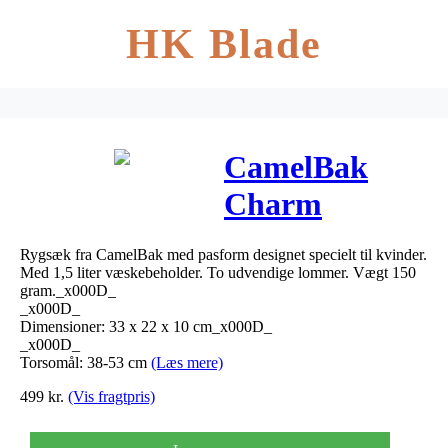
HK Blade
CamelBak
Charm
Woman
Rygsæk fra CamelBak med pasform designet specielt til kvinder.
Rygsæk – Blå
Med 1,5 liter væskebeholder. To udvendige lommer. Vægt 150
gram._x000D_
_x000D_
Dimensioner: 33 x 22 x 10 cm_x000D_
_x000D_
Torsomål: 38-53 cm
(Læs mere)
499
kr.
(Vis fragtpris)