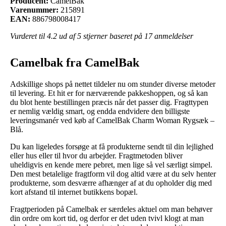
Producent:
CamelBak
Varenummer:
215891
EAN:
886798008417
Vurderet til
4.2
ud af 5 stjerner baseret på
17
anmeldelser
Camelbak fra CamelBak
Adskillige shops på nettet tildeler nu om stunder diverse metoder
til levering. Et hit er for nærværende pakkeshoppen, og så kan
du blot hente bestillingen præcis når det passer dig. Fragttypen
er nemlig vældig smart, og endda endvidere den billigste
leveringsmanér ved køb af CamelBak Charm Woman Rygsæk –
Blå.
Du kan ligeledes forsøge at få produkterne sendt til din lejlighed
eller hus eller til hvor du arbejder. Fragtmetoden bliver
uheldigvis en kende mere pebret, men lige så vel særligt simpel.
Den mest betalelige fragtform vil dog altid være at du selv henter
produkterne, som desværre afhænger af at du opholder dig med
kort afstand til internet butikkens bopæl.
Fragtperioden på Camelbak er særdeles aktuel om man behøver
din ordre om kort tid, og derfor er det uden tvivl klogt at man