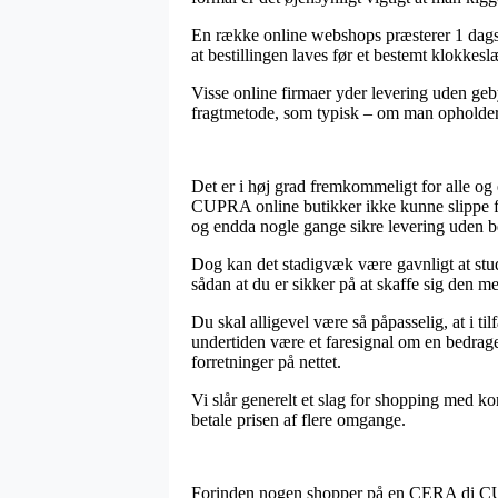
En række online webshops præsterer 1 dags 
at bestillingen laves før et bestemt klokke
Visse online firmaer yder levering uden geby
fragtmetode, som typisk – om man opholder si
Det er i høj grad fremkommeligt for alle og
CUPRA online butikker ikke kunne slippe for 
og endda nogle gange sikre levering uden b
Dog kan det stadigvæk være gavnligt at stud
sådan at du er sikker på at skaffe sig den mes
Du skal alligevel være så påpasselig, at i ti
undertiden være et faresignal om en bedrage
forretninger på nettet.
Vi slår generelt et slag for shopping med kor
betale prisen af flere omgange.
Forinden nogen shopper på en CERA di CUPRA