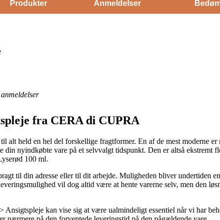
Produkter
Anmeldelser
Bedøm
e
anmeldelser
gtspleje fra CERA di CUPRA
il alt held en hel del forskellige fragtformer. En af de mest moderne e
te din nyindkøbte vare på et selvvalgt tidspunkt. Den er altså ekstremt f
Lyserød 100 ml.
ragt til din adresse eller til dit arbejde. Muligheden bliver undertiden
leveringsmulighed vil dog altid være at hente varerne selv, men den lø
 Ansigtspleje kan vise sig at være ualmindeligt essentiel når vi har b
gger nærmere på den forventede leveringstid på den pågældende vare.