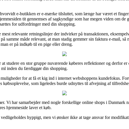
vorvidt e-butikken er e-mærke tilsluttet, som længe har været et finge
hjemmesiden tit gennemses af sagkyndige som har megen viden om de gæ
sættes for udfordringer med din shopping.
e mest relevante retningslinjer der indvirker på transaktionen, eksempelv
t på samme måde relevant, at man stadig gemmer sin faktura e-mail, så ma
an er på indkøb til en pige eller dreng.
or at studere en stor gruppe nuværende køberes reflektioner og derfor 
ml inden du færdiggør din shopping.
muligheder for at få et kig ind i internet webshoppens kundefokus. Forud
es købsoplevelse, som ligeledes burde udnyttes til afvejning af tilfreds
amer. Vi har samarbejder med nogle forskellige online shops i Danmark n
res hjemmeside laver et køb.
 vedligeholdes hyppigt, men vi ønsker ikke at tage ansvar for modifikat