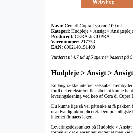
Webshop
Navn:
Cera di Cupra Lyserød 100 ml
Kategori:
Hudpleje > Ansigt > Ansigtsplej
Producent:
CERA di CUPRA
Varenummer:
217753
EAN:
8002140151408
Vurderet til
4.7
ud af 5 stjerner baseret på
5
Hudpleje > Ansigt > Ansi
En lang række internet selskaber frembyder t
fordi det er ekstremt fleksibelt at kunne hen
leveringsløsning ved køb af Cera di Cupra 
Du kunne lige så vel påtænke at få pakken b
usædvanlig ukompliceret. Den prisbilligste 
internet firmaets lager.
Leveringstidspunktet på Hudpleje > Ansigt >
formål er det øjensynligt vigtigt at man ki