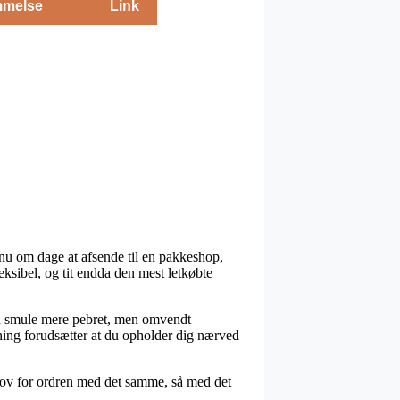
melse
Link
r nu om dage at afsende til en pakkeshop,
leksibel, og tit endda den mest letkøbte
 en smule mere pebret, men omvendt
sning forudsætter at du opholder dig nærved
ehov for ordren med det samme, så med det