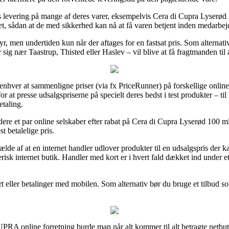
levering på mange af deres varer, eksempelvis Cera di Cupra Lyserød 
slæt, sådan at de med sikkerhed kan nå at få varen betjent inden medarbe
r, men undertiden kun når der aftages for en fastsat pris. Som alternativ
g nær Taastrup, Thisted eller Haslev – vil blive at få fragtmanden til a
 enhver at sammenligne priser (via fx PriceRunner) på forskellige online
at presse udsalgspriserne på specielt deres bedst i test produkter – til 
etaling.
ere et par online selskaber efter rabat på Cera di Cupra Lyserød 100 ml
t betalelige pris.
lfælde af at en internet handler udlover produkter til en udsalgspris der k
risk internet butik. Handler med kort er i hvert fald dækket ind under
t eller betalinger med mobilen. Som alternativ bør du bruge et tilbud som 
 online forretning burde man når alt kommer til alt betragte netbutik