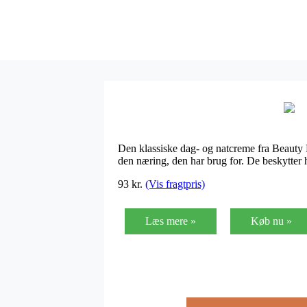
Den klassiske dag- og natcreme fra Beauty 
den næring, den har brug for. De beskytter
93
kr.
(Vis fragtpris)
Læs mere »
Køb nu »