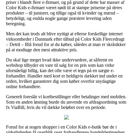
priser i blandt flere e-firmaer, og på grund af dette har masser af
Color Kids e-firmaer været nødt til at stampe priserne på deres
produkter – til juniorer, og tillige også til kvinder og mænd –
betydeligt, og endda nogle gange præstere levering uden
beregning.
Men det kan trods alt blive nyttigt at efterse forskellige internet
virksomheder i Danmark efter tilbud på Color Kids Fleecedragt
– Detril – Blå forud for at du køber, således at man er skråsikker
på at modtage den mest attraktive pris.
Du skal lige meget hvad ikke undervurdere, at såfremt en
webshop tilbyder en vare til salg for en pris som kan virke
uforståeligt billig, kan det ofte være et tegn på en uægte e-
forhandler. Handler med kort er heldigvis dækket ind under en
orden, hvilket garanterer dig som køber overfor snydagtige
online forhandlere.
Generelt foreslår vi kortbestillinger eller betalinger med mobilen.
Som en anden løsning burde du anvende en afdragsordning som
fx ViaBill, hvis du vil dække beløbet over en periode.
Forud for at nogen shopper i en Color Kids e-butik bør de i
virkeligheden få overblik over forhandlerens handelsbetingelser,