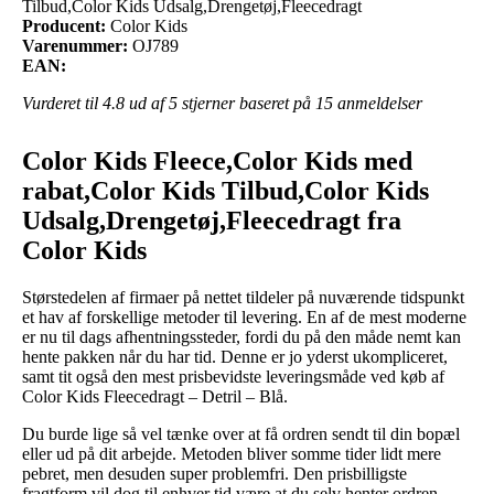
Tilbud,Color Kids Udsalg,Drengetøj,Fleecedragt
Producent:
Color Kids
Varenummer:
OJ789
EAN:
Vurderet til
4.8
ud af 5 stjerner baseret på
15
anmeldelser
Color Kids Fleece,Color Kids med
rabat,Color Kids Tilbud,Color Kids
Udsalg,Drengetøj,Fleecedragt fra
Color Kids
Størstedelen af firmaer på nettet tildeler på nuværende tidspunkt
et hav af forskellige metoder til levering. En af de mest moderne
er nu til dags afhentningssteder, fordi du på den måde nemt kan
hente pakken når du har tid. Denne er jo yderst ukompliceret,
samt tit også den mest prisbevidste leveringsmåde ved køb af
Color Kids Fleecedragt – Detril – Blå.
Du burde lige så vel tænke over at få ordren sendt til din bopæl
eller ud på dit arbejde. Metoden bliver somme tider lidt mere
pebret, men desuden super problemfri. Den prisbilligste
fragtform vil dog til enhver tid være at du selv henter ordren,