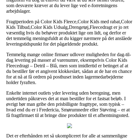
som desværre kræver at du lever lige ved e-forretningens
arbejdslager.
Fragtperioden på Color Kids Fleece,Color Kids med rabat,Color
Kids Tilbud,Color Kids Udsalg,Drengetøj,Fleecedragt er jo ret
væsentlig hvis du behøver produktet lige om lidt, og derfor er
det temmelig meningsfuldt at du kigger nærmere på det anslåede
leveringstidspunkt for det pågældende produkt.
Temmelig mange online firmaer udlover muligheden for dag-til-
dag levering på masser af varenumre, eksempelvis Color Kids
Fleecedragt – Detril – Blå, men som imidlertid er betinget af at
du bestiller før et angivent klokkeslæt, sådan at de har en chance
for at nå at få ordren på posthuset inden lagermedarbejderne
holder fyraften.
Enkelte internet outlets yder levering uden beregning, men
undertiden påkræves det at man bestiller for et fastsat beløb. I
øvrigt bør man gribe den prisbilligste fragttype, som typisk –
hvad end du er i Fredericia, Smørumnedre eller Støvring – er at
få fragtfirmaet til at bringe dine produkter til et afhentningssted.
Det er efterhånden ret så ukompliceret for alle at sammenligne