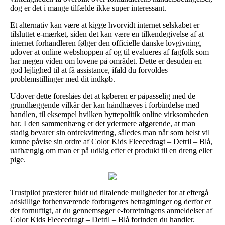
dog er det i mange tilfælde ikke super interessant.
Et alternativ kan være at kigge hvorvidt internet selskabet er
tilsluttet e-mærket, siden det kan være en tilkendegivelse af at
internet forhandleren følger den officielle danske lovgivning,
udover at online webshoppen af og til evalueres af fagfolk som
har megen viden om lovene på området. Dette er desuden en
god lejlighed til at få assistance, ifald du forvoldes
problemstillinger med dit indkøb.
Udover dette foreslåes det at køberen er påpasselig med de
grundlæggende vilkår der kan håndhæves i forbindelse med
handlen, til eksempel hvilken byttepolitik online virksomheden
har. I den sammenhæng er det ydermere afgørende, at man
stadig bevarer sin ordrekvittering, således man når som helst vil
kunne påvise sin ordre af Color Kids Fleecedragt – Detril – Blå,
uafhængig om man er på udkig efter et produkt til en dreng eller
pige.
Trustpilot præsterer fuldt ud tiltalende muligheder for at eftergå
adskillige forhenværende forbrugeres betragtninger og derfor er
det fornuftigt, at du gennemsøger e-forretningens anmeldelser af
Color Kids Fleecedragt – Detril – Blå forinden du handler.