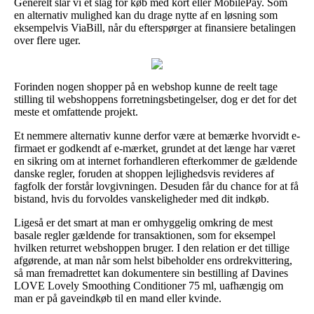
Generelt slår vi et slag for køb med kort eller MobilePay. Som
en alternativ mulighed kan du drage nytte af en løsning som
eksempelvis ViaBill, når du efterspørger at finansiere betalingen
over flere uger.
Forinden nogen shopper på en webshop kunne de reelt tage
stilling til webshoppens forretningsbetingelser, dog er det for det
meste et omfattende projekt.
Et nemmere alternativ kunne derfor være at bemærke hvorvidt e-
firmaet er godkendt af e-mærket, grundet at det længe har været
en sikring om at internet forhandleren efterkommer de gældende
danske regler, foruden at shoppen lejlighedsvis revideres af
fagfolk der forstår lovgivningen. Desuden får du chance for at få
bistand, hvis du forvoldes vanskeligheder med dit indkøb.
Ligeså er det smart at man er omhyggelig omkring de mest
basale regler gældende for transaktionen, som for eksempel
hvilken returret webshoppen bruger. I den relation er det tillige
afgørende, at man når som helst bibeholder ens ordrekvittering,
så man fremadrettet kan dokumentere sin bestilling af Davines
LOVE Lovely Smoothing Conditioner 75 ml, uafhængig om
man er på gaveindkøb til en mand eller kvinde.