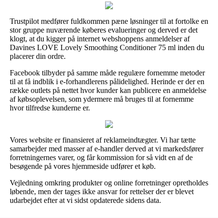
Trustpilot medfører fuldkommen pæne løsninger til at fortolke en
stor gruppe nuværende køberes evalueringer og derved er det
klogt, at du kigger på internet webshoppens anmeldelser af
Davines LOVE Lovely Smoothing Conditioner 75 ml inden du
placerer din ordre.
Facebook tilbyder på samme måde regulære fornemme metoder
til at få indblik i e-forhandlerens pålidelighed. Herinde er der en
række outlets på nettet hvor kunder kan publicere en anmeldelse
af købsoplevelsen, som ydermere må bruges til at fornemme
hvor tilfredse kunderne er.
Vores website er finansieret af reklameindtægter. Vi har tætte
samarbejder med masser af e-handler derved at vi markedsfører
forretningernes varer, og får kommission for så vidt en af de
besøgende på vores hjemmeside udfører et køb.
Vejledning omkring produkter og online forretninger opretholdes
løbende, men der tages ikke ansvar for rettelser der er blevet
udarbejdet efter at vi sidst opdaterede sidens data.