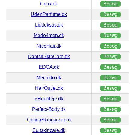
Cerix.dk
Besøg
UdenParfume.dk
Besøg
Lidtluksus.dk
Besøg
Made4men.dk
Besøg
NiceHair.dk
Besøg
DanishSkinCare.dk
Besøg
EDOA.dk
Besøg
Mecindo.dk
Besøg
HairOutlet.dk
Besøg
eHudpleje.dk
Besøg
Perfect-Body.dk
Besøg
CetinaSkincare.com
Besøg
Cultskincare.dk
Besøg