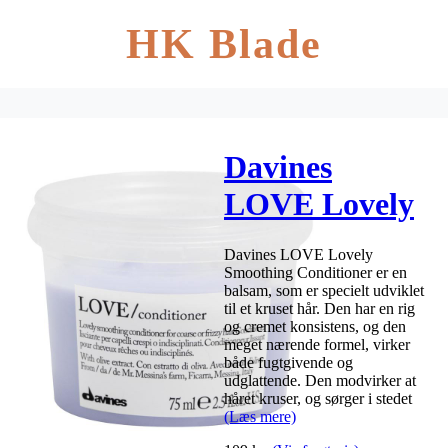
HK Blade
Davines
LOVE Lovely
Smoothing
Davines LOVE Lovely
Conditioner
Smoothing Conditioner er en
balsam, som er specielt udviklet
75 ml
til et kruset hår. Den har en rig
og cremet konsistens, og den
meget nærende formel, virker
både fugtgivende og
udglattende. Den modvirker at
håret kruser, og sørger i stedet
(Læs mere)