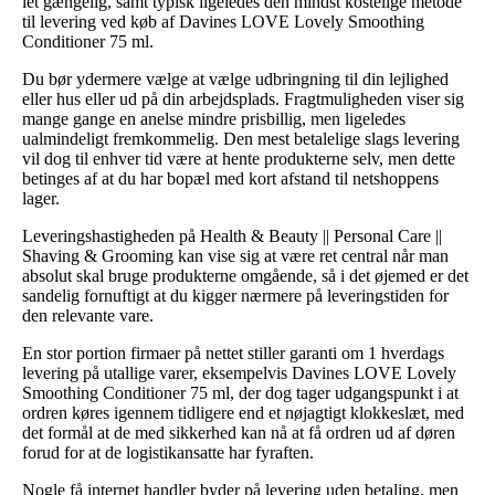
let gængelig, samt typisk ligeledes den mindst kostelige metode
til levering ved køb af Davines LOVE Lovely Smoothing
Conditioner 75 ml.
Du bør ydermere vælge at vælge udbringning til din lejlighed
eller hus eller ud på din arbejdsplads. Fragtmuligheden viser sig
mange gange en anelse mindre prisbillig, men ligeledes
ualmindeligt fremkommelig. Den mest betalelige slags levering
vil dog til enhver tid være at hente produkterne selv, men dette
betinges af at du har bopæl med kort afstand til netshoppens
lager.
Leveringshastigheden på Health & Beauty || Personal Care ||
Shaving & Grooming kan vise sig at være ret central når man
absolut skal bruge produkterne omgående, så i det øjemed er det
sandelig fornuftigt at du kigger nærmere på leveringstiden for
den relevante vare.
En stor portion firmaer på nettet stiller garanti om 1 hverdags
levering på utallige varer, eksempelvis Davines LOVE Lovely
Smoothing Conditioner 75 ml, der dog tager udgangspunkt i at
ordren køres igennem tidligere end et nøjagtigt klokkeslæt, med
det formål at de med sikkerhed kan nå at få ordren ud af døren
forud for at de logistikansatte har fyraften.
Nogle få internet handler byder på levering uden betaling, men