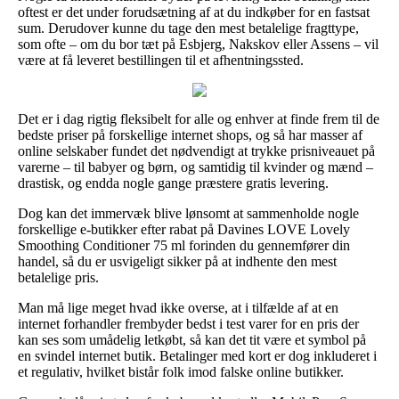
oftest er det under forudsætning af at du indkøber for en fastsat
sum. Derudover kunne du tage den mest betalelige fragttype,
som ofte – om du bor tæt på Esbjerg, Nakskov eller Assens – vil
være at få leveret bestillingen til et afhentningssted.
Det er i dag rigtig fleksibelt for alle og enhver at finde frem til de
bedste priser på forskellige internet shops, og så har masser af
online selskaber fundet det nødvendigt at trykke prisniveauet på
varerne – til babyer og børn, og samtidig til kvinder og mænd –
drastisk, og endda nogle gange præstere gratis levering.
Dog kan det immervæk blive lønsomt at sammenholde nogle
forskellige e-butikker efter rabat på Davines LOVE Lovely
Smoothing Conditioner 75 ml forinden du gennemfører din
handel, så du er usvigeligt sikker på at indhente den mest
betalelige pris.
Man må lige meget hvad ikke overse, at i tilfælde af at en
internet forhandler frembyder bedst i test varer for en pris der
kan ses som umådelig letkøbt, så kan det tit være et symbol på
en svindel internet butik. Betalinger med kort er dog inkluderet i
et regulativ, hvilket bistår folk imod falske online butikker.