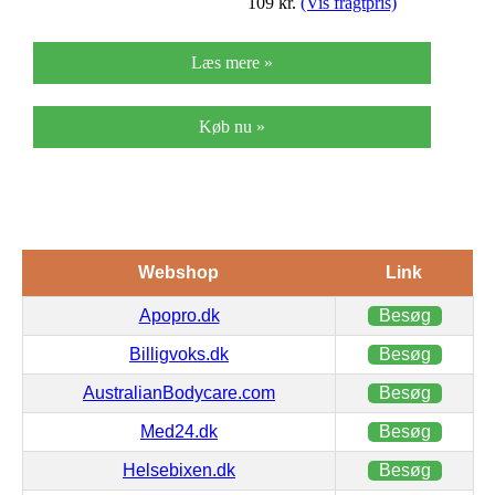
109
kr.
(Vis fragtpris)
Læs mere »
Køb nu »
Webshop
Link
Apopro.dk
Besøg
Billigvoks.dk
Besøg
AustralianBodycare.com
Besøg
Med24.dk
Besøg
Helsebixen.dk
Besøg