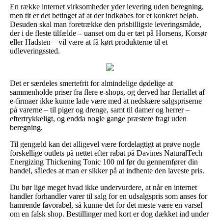
En række internet virksomheder yder levering uden beregning,
men tit er det betinget af at der indkøbes for et konkret beløb.
Desuden skal man foretrække den prisbilligste leveringsmåde,
der i de fleste tilfælde – uanset om du er tæt på Horsens, Korsør
eller Hadsten – vil være at få kørt produkterne til et
udleveringssted.
Det er særdeles smertefrit for almindelige dødelige at
sammenholde priser fra flere e-shops, og derved har flertallet af
e-firmaer ikke kunne lade være med at nedskære salgspriserne
på varerne – til piger og drenge, samt til damer og herrer –
eftertrykkeligt, og endda nogle gange præstere fragt uden
beregning.
Til gengæld kan det alligevel være fordelagtigt at prøve nogle
forskellige outlets på nettet efter rabat på Davines NaturalTech
Energizing Thickening Tonic 100 ml før du gennemfører din
handel, således at man er sikker på at indhente den laveste pris.
Du bør lige meget hvad ikke undervurdere, at når en internet
handler forhandler varer til salg for en udsalgspris som anses for
hamrende favorabel, så kunne det for det meste være en varsel
om en falsk shop. Bestillinger med kort er dog dækket ind under