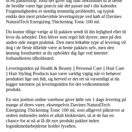
til en pakkeshop, fordi det giver dig fuld fleksibilitet til at hente
de bestilte varer lige præcis når det passer ind i din kalender.
Fragtmuligheden er nemlig temmelig problemfri, og typisk
endda den mest prisbevidste leveringstype ved køb af Davines
NaturalTech Energizing Thickening Tonic 100 ml.
Du kunne tillige vælge at få pakken sendt til din lejlighed eller til
hvor du arbejder. Den bliver som regel lidt dyrere, men på den
anden side meget praktisk. Den mest letkøbte type af levering vil
dog i de fleste tilfælde være at hente pakken selv, men den
løsning forudsætter at du opholder dig lige ved internet
forhandlerens tilholdssted.
Leveringstiden på Health & Beauty || Personal Care || Hair Care
|| Hair Styling Products kan være vældig vigtig når vi behøver
produktet lige om lidt, og herved er det ret så væsentligt at du
kigger nærmere på leveringstiden for det vedkommende
produkt.
En stor portion online varehuse giver løfte om 1 dags levering på
mange af deres varer, eksempelvis Davines NaturalTech
Energizing Thickening Tonic 100 ml, som alligevel påkræver at
ordren indsendes inden et aftalt klokkeslæt, så at de har en
chance for at nå at få dit nye produkt pakket inden
logistikmedarbejderne holder fyraften.