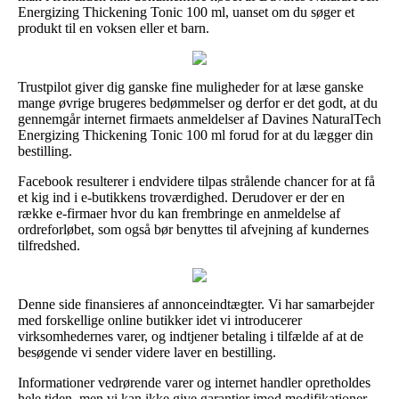
Energizing Thickening Tonic 100 ml, uanset om du søger et
produkt til en voksen eller et barn.
Trustpilot giver dig ganske fine muligheder for at læse ganske
mange øvrige brugeres bedømmelser og derfor er det godt, at du
gennemgår internet firmaets anmeldelser af Davines NaturalTech
Energizing Thickening Tonic 100 ml forud for at du lægger din
bestilling.
Facebook resulterer i endvidere tilpas strålende chancer for at få
et kig ind i e-butikkens troværdighed. Derudover er der en
række e-firmaer hvor du kan frembringe en anmeldelse af
ordreforløbet, som også bør benyttes til afvejning af kundernes
tilfredshed.
Denne side finansieres af annonceindtægter. Vi har samarbejder
med forskellige online butikker idet vi introducerer
virksomhedernes varer, og indtjener betaling i tilfælde af at de
besøgende vi sender videre laver en bestilling.
Informationer vedrørende varer og internet handler opretholdes
hele tiden, men vi kan ikke give garantier imod modifikationer