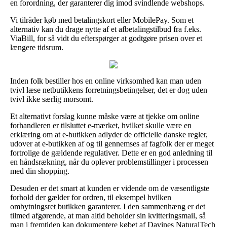
en forordning, der garanterer dig imod svindlende webshops.
Vi tilråder køb med betalingskort eller MobilePay. Som et
alternativ kan du drage nytte af et afbetalingstilbud fra f.eks.
ViaBill, for så vidt du efterspørger at godtgøre prisen over et
længere tidsrum.
Inden folk bestiller hos en online virksomhed kan man uden
tvivl læse netbutikkens forretningsbetingelser, det er dog uden
tvivl ikke særlig morsomt.
Et alternativt forslag kunne måske være at tjekke om online
forhandleren er tilsluttet e-mærket, hvilket skulle være en
erklæring om at e-butikken adlyder de officielle danske regler,
udover at e-butikken af og til gennemses af fagfolk der er meget
fortrolige de gældende regulativer. Dette er en god anledning til
en håndsrækning, når du oplever problemstillinger i processen
med din shopping.
Desuden er det smart at kunden er vidende om de væsentligste
forhold der gælder for ordren, til eksempel hvilken
ombytningsret butikken garanterer. I den sammenhæng er det
tilmed afgørende, at man altid beholder sin kvitteringsmail, så
man i fremtiden kan dokumentere købet af Davines NaturalTech