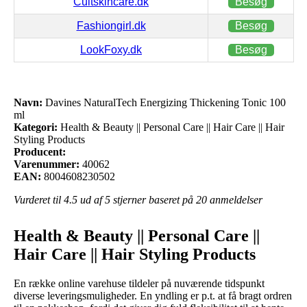
Cultskincare.dk
Besøg
Fashiongirl.dk
Besøg
LookFoxy.dk
Besøg
Navn:
Davines NaturalTech Energizing Thickening Tonic 100
ml
Kategori:
Health & Beauty || Personal Care || Hair Care || Hair
Styling Products
Producent:
Varenummer:
40062
EAN:
8004608230502
Vurderet til
4.5
ud af 5 stjerner baseret på
20
anmeldelser
Health & Beauty || Personal Care ||
Hair Care || Hair Styling Products
En række online varehuse tildeler på nuværende tidspunkt
diverse leveringsmuligheder. En yndling er p.t. at få bragt ordren