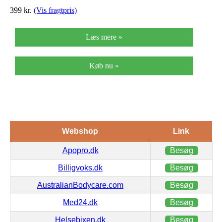
399
kr.
(Vis fragtpris)
Læs mere »
Køb nu »
Webshop
Link
Apopro.dk
Besøg
Billigvoks.dk
Besøg
AustralianBodycare.com
Besøg
Med24.dk
Besøg
Helsebixen.dk
Besøg