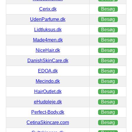
Cerix.dk
Besøg
UdenParfume.dk
Besøg
Lidtluksus.dk
Besøg
Made4men.dk
Besøg
NiceHair.dk
Besøg
DanishSkinCare.dk
Besøg
EDOA.dk
Besøg
Mecindo.dk
Besøg
HairOutlet.dk
Besøg
eHudpleje.dk
Besøg
Perfect-Body.dk
Besøg
CetinaSkincare.com
Besøg