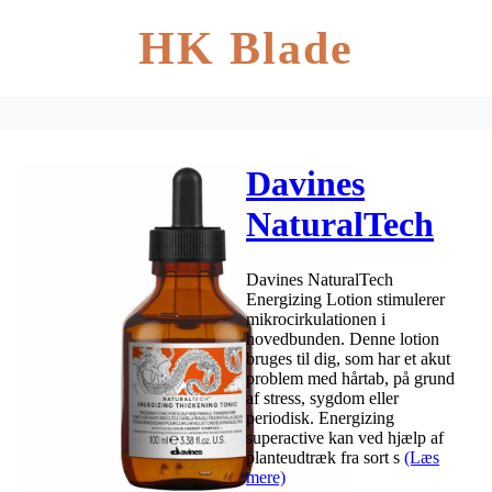
HK Blade
Davines
NaturalTech
Energizing
Davines NaturalTech
Thickening
Energizing Lotion stimulerer
mikrocirkulationen i
Tonic 100 ml
hovedbunden. Denne lotion
bruges til dig, som har et akut
problem med hårtab, på grund
af stress, sygdom eller
periodisk. Energizing
superactive kan ved hjælp af
planteudtræk fra sort s
(Læs
mere)