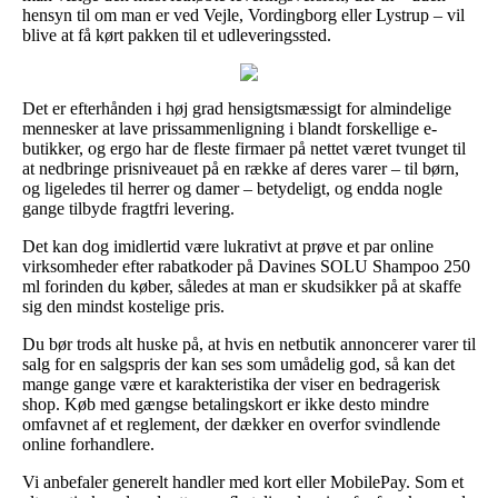
hensyn til om man er ved Vejle, Vordingborg eller Lystrup – vil
blive at få kørt pakken til et udleveringssted.
Det er efterhånden i høj grad hensigtsmæssigt for almindelige
mennesker at lave prissammenligning i blandt forskellige e-
butikker, og ergo har de fleste firmaer på nettet været tvunget til
at nedbringe prisniveauet på en række af deres varer – til børn,
og ligeledes til herrer og damer – betydeligt, og endda nogle
gange tilbyde fragtfri levering.
Det kan dog imidlertid være lukrativt at prøve et par online
virksomheder efter rabatkoder på Davines SOLU Shampoo 250
ml forinden du køber, således at man er skudsikker på at skaffe
sig den mindst kostelige pris.
Du bør trods alt huske på, at hvis en netbutik annoncerer varer til
salg for en salgspris der kan ses som umådelig god, så kan det
mange gange være et karakteristika der viser en bedragerisk
shop. Køb med gængse betalingskort er ikke desto mindre
omfavnet af et reglement, der dækker en overfor svindlende
online forhandlere.
Vi anbefaler generelt handler med kort eller MobilePay. Som et