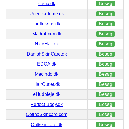
Cerix.dk
Besøg
UdenParfume.dk
Besøg
Lidtluksus.dk
Besøg
Made4men.dk
Besøg
NiceHair.dk
Besøg
DanishSkinCare.dk
Besøg
EDOA.dk
Besøg
Mecindo.dk
Besøg
HairOutlet.dk
Besøg
eHudpleje.dk
Besøg
Perfect-Body.dk
Besøg
CetinaSkincare.com
Besøg
Cultskincare.dk
Besøg