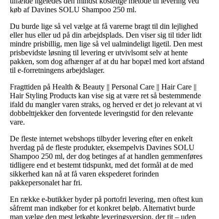
tilfælde ligeledes den mindst kostelige metode til levering ved
køb af Davines SOLU Shampoo 250 ml.
Du burde lige så vel vælge at få varerne bragt til din lejlighed
eller hus eller ud på din arbejdsplads. Den viser sig til tider lidt
mindre prisbillig, men lige så vel ualmindeligt ligetil. Den mest
prisbevidste løsning til levering er utvivlsomt selv at hente
pakken, som dog afhænger af at du har bopæl med kort afstand
til e-forretningens arbejdslager.
Fragttiden på Health & Beauty || Personal Care || Hair Care ||
Hair Styling Products kan vise sig at være ret så bestemmende
ifald du mangler varen straks, og herved er det jo relevant at vi
dobbelttjekker den forventede leveringstid for den relevante
vare.
De fleste internet webshops tilbyder levering efter en enkelt
hverdag på de fleste produkter, eksempelvis Davines SOLU
Shampoo 250 ml, der dog betinges af at handlen gemmenføres
tidligere end et bestemt tidspunkt, med det formål at de med
sikkerhed kan nå at få varen ekspederet forinden
pakkepersonalet har fri.
En række e-butikker byder på portofri levering, men oftest kun
såfremt man indkøber for et konkret beløb. Alternativt burde
man vælge den mest letkøbte leveringsversion, der tit – uden