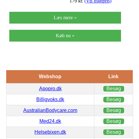
179
kr.
(Vis fragtpris)
Læs mere »
Køb nu »
Webshop
Link
Apopro.dk
Besøg
Billigvoks.dk
Besøg
AustralianBodycare.com
Besøg
Med24.dk
Besøg
Helsebixen.dk
Besøg