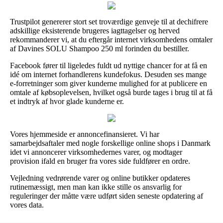
Trustpilot genererer stort set troværdige genveje til at dechifrere
adskillige eksisterende brugeres iagttagelser og herved
rekommanderer vi, at du eftergår internet virksomhedens omtaler
af Davines SOLU Shampoo 250 ml forinden du bestiller.
Facebook fører til ligeledes fuldt ud nyttige chancer for at få en
idé om internet forhandlerens kundefokus. Desuden ses mange
e-forretninger som giver kunderne mulighed for at publicere en
omtale af købsoplevelsen, hvilket også burde tages i brug til at få
et indtryk af hvor glade kunderne er.
Vores hjemmeside er annoncefinansieret. Vi har
samarbejdsaftaler med nogle forskellige online shops i Danmark
idet vi annoncerer virksomhedernes varer, og modtager
provision ifald en bruger fra vores side fuldfører en ordre.
Vejledning vedrørende varer og online butikker opdateres
rutinemæssigt, men man kan ikke stille os ansvarlig for
reguleringer der måtte være udført siden seneste opdatering af
vores data.