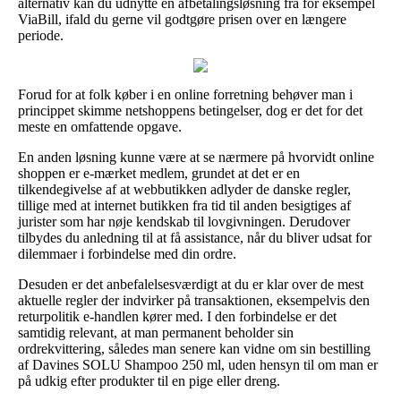
alternativ kan du udnytte en afbetalingsløsning fra for eksempel
ViaBill, ifald du gerne vil godtgøre prisen over en længere
periode.
Forud for at folk køber i en online forretning behøver man i
princippet skimme netshoppens betingelser, dog er det for det
meste en omfattende opgave.
En anden løsning kunne være at se nærmere på hvorvidt online
shoppen er e-mærket medlem, grundet at det er en
tilkendegivelse af at webbutikken adlyder de danske regler,
tillige med at internet butikken fra tid til anden besigtiges af
jurister som har nøje kendskab til lovgivningen. Derudover
tilbydes du anledning til at få assistance, når du bliver udsat for
dilemmaer i forbindelse med din ordre.
Desuden er det anbefalelsesværdigt at du er klar over de mest
aktuelle regler der indvirker på transaktionen, eksempelvis den
returpolitik e-handlen kører med. I den forbindelse er det
samtidig relevant, at man permanent beholder sin
ordrekvittering, således man senere kan vidne om sin bestilling
af Davines SOLU Shampoo 250 ml, uden hensyn til om man er
på udkig efter produkter til en pige eller dreng.