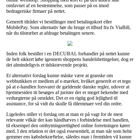
omfavnet af en bestemmelse, som passer på os imod
bedrageriske firmaer på nettet.
Generelt tilråder vi bestillinger med betalingskort eller
MobilePay. Som alternativ bør du bruge et tilbud fra fx ViaBill,
når du tilstræber at afdrage betalingen senere.
Inden folk bestiller i en DECUBAL forhandler på nettet kunne
de helt sikkert løbe igennem shoppens handelsbetingelser, dog er
det almindeligvis et tidskrævende projekt.
Et alternativt forslag kunne måske være at granske om
webbutikken er medlem af e-mærket, hvilket generelt er et tegn
på at e-handlen forsvarer de gældende danske regler, udover at
hjemmesiden tit besøges af jurister der er meget bekendte med
vedtægterne på området. Det er en rigtig god lejlighed til
assistance, for så vidt du skulle få dilemmaer ved din ordre.
Ligeledes stiller vi forslag om at man er på vagt for de mest
relevante vilkår der kan håndhæves i forbindelse med handlen,
til eksempel den ombytningsrettighed online forretningen kører
med. I den relation er det også essesentielt, at man når som helst
gemmer ens købsbekræftelse, således man i fremtiden vil kunne