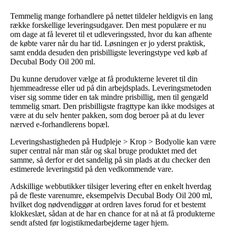
Temmelig mange forhandlere på nettet tildeler heldigvis en lang
række forskellige leveringsudgaver. Den mest populære er nu
om dage at få leveret til et udleveringssted, hvor du kan afhente
de købte varer når du har tid. Løsningen er jo yderst praktisk,
samt endda desuden den prisbilligste leveringstype ved køb af
Decubal Body Oil 200 ml.
Du kunne derudover vælge at få produkterne leveret til din
hjemmeadresse eller ud på din arbejdsplads. Leveringsmetoden
viser sig somme tider en tak mindre prisbillig, men til gengæld
temmelig smart. Den prisbilligste fragttype kan ikke modsiges at
være at du selv henter pakken, som dog beroer på at du lever
nærved e-forhandlerens bopæl.
Leveringshastigheden på Hudpleje > Krop > Bodyolie kan være
super central når man står og skal bruge produktet med det
samme, så derfor er det sandelig på sin plads at du checker den
estimerede leveringstid på den vedkommende vare.
Adskillige webbutikker tilsiger levering efter en enkelt hverdag
på de fleste varenumre, eksempelvis Decubal Body Oil 200 ml,
hvilket dog nødvendiggør at ordren laves forud for et bestemt
klokkeslæt, sådan at de har en chance for at nå at få produkterne
sendt afsted før logistikmedarbejderne tager hjem.