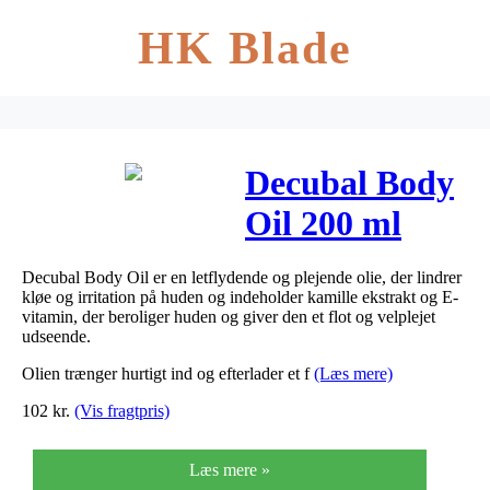
HK Blade
Decubal Body
Oil 200 ml
Decubal Body Oil er en letflydende og plejende olie, der lindrer
kløe og irritation på huden og indeholder kamille ekstrakt og E-
vitamin, der beroliger huden og giver den et flot og velplejet
udseende.
Olien trænger hurtigt ind og efterlader et f
(Læs mere)
102
kr.
(Vis fragtpris)
Læs mere »