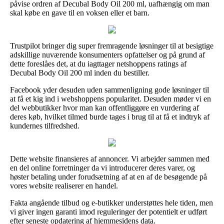
påvise ordren af Decubal Body Oil 200 ml, uafhængig om man
skal købe en gave til en voksen eller et barn.
Trustpilot bringer dig super fremragende løsninger til at besigtige
adskillige nuværende konsumenters opfattelser og på grund af
dette foreslåes det, at du iagttager netshoppens ratings af
Decubal Body Oil 200 ml inden du bestiller.
Facebook yder desuden uden sammenligning gode løsninger til
at få et kig ind i webshoppens popularitet. Desuden møder vi en
del webbutikker hvor man kan offentliggøre en vurdering af
deres køb, hvilket tilmed burde tages i brug til at få et indtryk af
kundernes tilfredshed.
Dette website finansieres af annoncer. Vi arbejder sammen med
en del online forretninger da vi introducerer deres varer, og
høster betaling under forudsætning af at en af de besøgende på
vores website realiserer en handel.
Fakta angående tilbud og e-butikker understøttes hele tiden, men
vi giver ingen garanti imod reguleringer der potentielt er udført
efter seneste opdatering af hjemmesidens data.