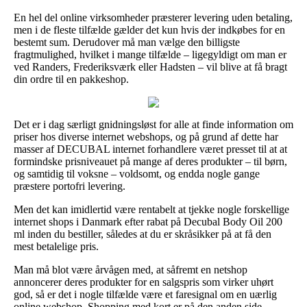
En hel del online virksomheder præsterer levering uden betaling,
men i de fleste tilfælde gælder det kun hvis der indkøbes for en
bestemt sum. Derudover må man vælge den billigste
fragtmulighed, hvilket i mange tilfælde – ligegyldigt om man er
ved Randers, Frederiksværk eller Hadsten – vil blive at få bragt
din ordre til en pakkeshop.
Det er i dag særligt gnidningsløst for alle at finde information om
priser hos diverse internet webshops, og på grund af dette har
masser af DECUBAL internet forhandlere været presset til at at
formindske prisniveauet på mange af deres produkter – til børn,
og samtidig til voksne – voldsomt, og endda nogle gange
præstere portofri levering.
Men det kan imidlertid være rentabelt at tjekke nogle forskellige
internet shops i Danmark efter rabat på Decubal Body Oil 200
ml inden du bestiller, således at du er skråsikker på at få den
mest betalelige pris.
Man må blot være årvågen med, at såfremt en netshop
annoncerer deres produkter for en salgspris som virker uhørt
god, så er det i nogle tilfælde være et faresignal om en uærlig
online webshop. Shopping med kort er på den anden side