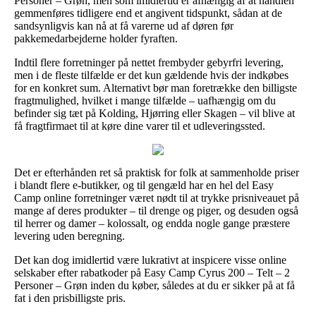
Personer – Grøn, men som imidlertid er afhængig af at handlen
gemmenføres tidligere end et angivent tidspunkt, sådan at de
sandsynligvis kan nå at få varerne ud af døren før
pakkemedarbejderne holder fyraften.
Indtil flere forretninger på nettet frembyder gebyrfri levering,
men i de fleste tilfælde er det kun gældende hvis der indkøbes
for en konkret sum. Alternativt bør man foretrække den billigste
fragtmulighed, hvilket i mange tilfælde – uafhængig om du
befinder sig tæt på Kolding, Hjørring eller Skagen – vil blive at
få fragtfirmaet til at køre dine varer til et udleveringssted.
Det er efterhånden ret så praktisk for folk at sammenholde priser
i blandt flere e-butikker, og til gengæld har en hel del Easy
Camp online forretninger været nødt til at trykke prisniveauet på
mange af deres produkter – til drenge og piger, og desuden også
til herrer og damer – kolossalt, og endda nogle gange præstere
levering uden beregning.
Det kan dog imidlertid være lukrativt at inspicere visse online
selskaber efter rabatkoder på Easy Camp Cyrus 200 – Telt – 2
Personer – Grøn inden du køber, således at du er sikker på at få
fat i den prisbilligste pris.