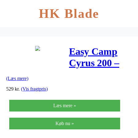
HK Blade
Easy Camp
Cyrus 200 –
Telt – 2
(Læs mere)
Personer –
529
kr.
(Vis fragtpris)
Grøn
Læs mere »
Køb nu »