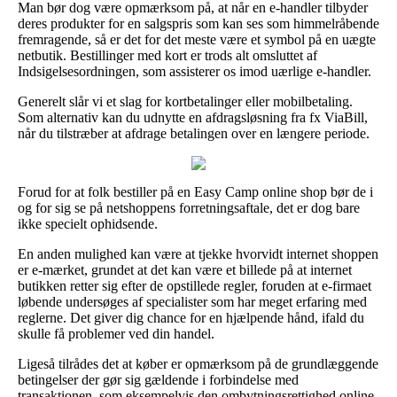
Man bør dog være opmærksom på, at når en e-handler tilbyder
deres produkter for en salgspris som kan ses som himmelråbende
fremragende, så er det for det meste være et symbol på en uægte
netbutik. Bestillinger med kort er trods alt omsluttet af
Indsigelsesordningen, som assisterer os imod uærlige e-handler.
Generelt slår vi et slag for kortbetalinger eller mobilbetaling.
Som alternativ kan du udnytte en afdragsløsning fra fx ViaBill,
når du tilstræber at afdrage betalingen over en længere periode.
Forud for at folk bestiller på en Easy Camp online shop bør de i
og for sig se på netshoppens forretningsaftale, det er dog bare
ikke specielt ophidsende.
En anden mulighed kan være at tjekke hvorvidt internet shoppen
er e-mærket, grundet at det kan være et billede på at internet
butikken retter sig efter de opstillede regler, foruden at e-firmaet
løbende undersøges af specialister som har meget erfaring med
reglerne. Det giver dig chance for en hjælpende hånd, ifald du
skulle få problemer ved din handel.
Ligeså tilrådes det at køber er opmærksom på de grundlæggende
betingelser der gør sig gældende i forbindelse med
transaktionen, som eksempelvis den ombytningsrettighed online