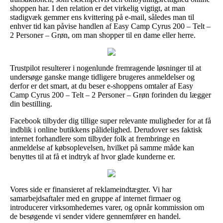
shoppen har. I den relation er det virkelig vigtigt, at man
stadigvæk gemmer ens kvittering på e-mail, således man til
enhver tid kan påvise handlen af Easy Camp Cyrus 200 – Telt –
2 Personer – Grøn, om man shopper til en dame eller herre.
Trustpilot resulterer i nogenlunde fremragende løsninger til at
undersøge ganske mange tidligere brugeres anmeldelser og
derfor er det smart, at du beser e-shoppens omtaler af Easy
Camp Cyrus 200 – Telt – 2 Personer – Grøn forinden du lægger
din bestilling.
Facebook tilbyder dig tillige super relevante muligheder for at få
indblik i online butikkens pålidelighed. Derudover ses faktisk
internet forhandlere som tilbyder folk at frembringe en
anmeldelse af købsoplevelsen, hvilket på samme måde kan
benyttes til at få et indtryk af hvor glade kunderne er.
Vores side er finansieret af reklameindtægter. Vi har
samarbejdsaftaler med en gruppe af internet firmaer og
introducerer virksomhedernes varer, og opnår kommission om
de besøgende vi sender videre gennemfører en handel.