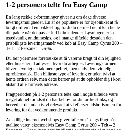
1-2 personers telte fra Easy Camp
En lang række e-forretninger giver nu om dage diverse
leveringsmuligheder. En af de populære er for øjeblikket at få
bragt ordren til en pakkeshop, fordi du dermed nemt kan hente
din pakke når det passer ind i din kalender. Løsningen er jo
usædvanlig gnidningsløs, og i mange tilfælde desuden den
prisbilligste leveringsmanér ved køb af Easy Camp Cyrus 200 –
Telt – 2 Personer – Grøn.
Du bør ydermere foretrække at få varerne bragt til din lejlighed
eller hus eller til adressen hvor du arbejder. Leveringsformen
bliver jævnligt en tak mere pebret, men endvidere virkelig
uproblematisk. Den billigste type af levering er uden tvivl at
hente ordren selv, men dette beroer på at du opholder dig i kort
afstand af e-firmaets adresse.
Fragtperioden på 1-2 personers telte kan i nogle tilfælde være
meget aktuel forudsat du har behov for din ordre straks, og
herved er det uden tvivl relevant at vi efterser tidshorisonten for
levering for det vedkommende produkt.
Adskillige internet webshops giver løfte om 1 dags fragt på
utallige varer, eksempelvis Easy Camp Cyrus 200 – Telt – 2