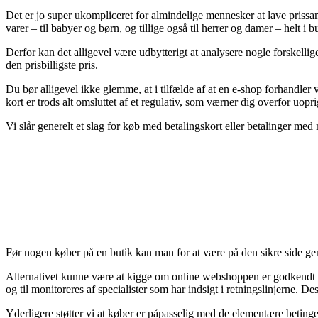
Det er jo super ukompliceret for almindelige mennesker at lave prissa
varer – til babyer og børn, og tillige også til herrer og damer – helt 
Derfor kan det alligevel være udbytterigt at analysere nogle forskellige
den prisbilligste pris.
Du bør alligevel ikke glemme, at i tilfælde af at en e-shop forhandle
kort er trods alt omsluttet af et regulativ, som værner dig overfor uopri
Vi slår generelt et slag for køb med betalingskort eller betalinger med
Før nogen køber på en butik kan man for at være på den sikre side ge
Alternativet kunne være at kigge om online webshoppen er godkendt af
og til monitoreres af specialister som har indsigt i retningslinjerne. D
Yderligere støtter vi at køber er påpasselig med de elementære beting