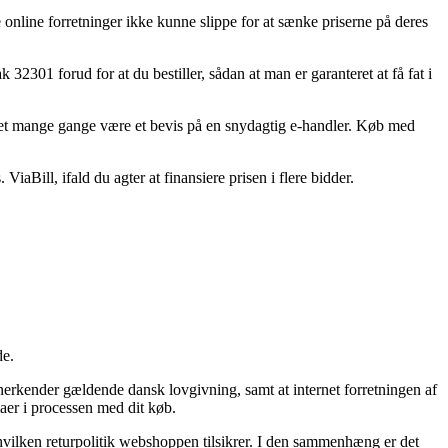
online forretninger ikke kunne slippe for at sænke priserne på deres
32301 forud for at du bestiller, sådan at man er garanteret at få fat i
e det mange gange være et bevis på en snydagtig e-handler. Køb med
aBill, ifald du agter at finansiere prisen i flere bidder.
de.
nerkender gældende dansk lovgivning, samt at internet forretningen af
mmaer i processen med dit køb.
hvilken returpolitik webshoppen tilsikrer. I den sammenhæng er det