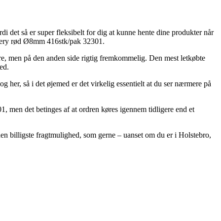
i det så er super fleksibelt for dig at kunne hente dine produkter når
 Avery rød Ø8mm 416stk/pak 32301.
yrere, men på den anden side rigtig fremkommelig. Den mest letkøbte
ed.
g her, så i det øjemed er det virkelig essentielt at du ser nærmere på
 men det betinges af at ordren køres igennem tidligere end et
 den billigste fragtmulighed, som gerne – uanset om du er i Holstebro,