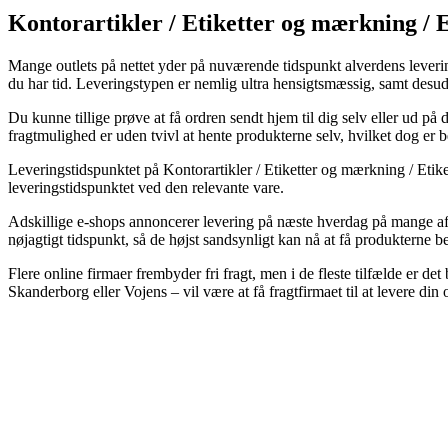
Kontorartikler / Etiketter og mærkning / 
Mange outlets på nettet yder på nuværende tidspunkt alverdens levering
du har tid. Leveringstypen er nemlig ultra hensigtsmæssig, samt des
Du kunne tillige prøve at få ordren sendt hjem til dig selv eller ud p
fragtmulighed er uden tvivl at hente produkterne selv, hvilket dog er b
Leveringstidspunktet på Kontorartikler / Etiketter og mærkning / Etiket
leveringstidspunktet ved den relevante vare.
Adskillige e-shops annoncerer levering på næste hverdag på mange af
nøjagtigt tidspunkt, så de højst sandsynligt kan nå at få produkterne be
Flere online firmaer frembyder fri fragt, men i de fleste tilfælde er d
Skanderborg eller Vojens – vil være at få fragtfirmaet til at levere din o