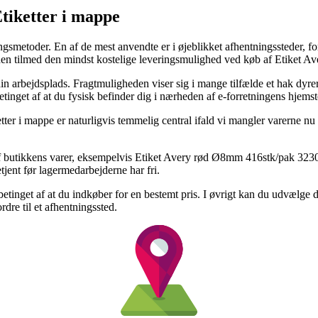
Etiketter i mappe
smetoder. En af de mest anvendte er i øjeblikket afhentningssteder, ford
uden tilmed den mindst kostelige leveringsmulighed ved køb af Etiket
å din arbejdsplads. Fragtmuligheden viser sig i mange tilfælde et hak d
etinget af at du fysisk befinder dig i nærheden af e-forretningens hjemst
ter i mappe er naturligvis temmelig central ifald vi mangler varerne nu o
 butikkens varer, eksempelvis Etiket Avery rød Ø8mm 416stk/pak 32301,
tjent før lagermedarbejderne har fri.
et betinget af at du indkøber for en bestemt pris. I øvrigt kan du udvælge
rdre til et afhentningssted.