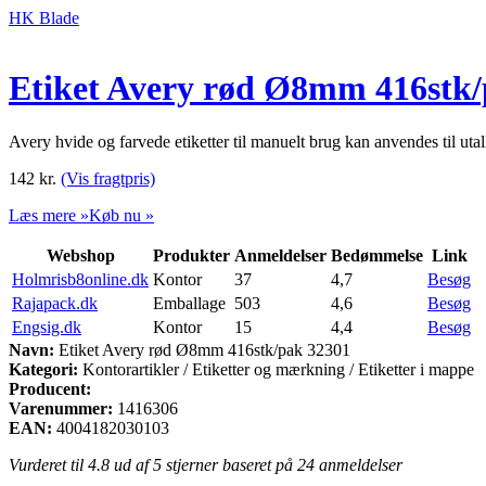
HK Blade
Etiket Avery rød Ø8mm 416stk/
Avery hvide og farvede etiketter til manuelt brug kan anvendes til utal
142
kr.
(Vis fragtpris)
Læs mere »
Køb nu »
Webshop
Produkter
Anmeldelser
Bedømmelse
Link
Holmrisb8online.dk
Kontor
37
4,7
Besøg
Rajapack.dk
Emballage
503
4,6
Besøg
Engsig.dk
Kontor
15
4,4
Besøg
Navn:
Etiket Avery rød Ø8mm 416stk/pak 32301
Kategori:
Kontorartikler / Etiketter og mærkning / Etiketter i mappe
Producent:
Varenummer:
1416306
EAN:
4004182030103
Vurderet til
4.8
ud af 5 stjerner baseret på
24
anmeldelser