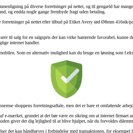
mmenligning på diverse forretninger på nettet, og til gengæld har mange 
i bund, og endda nogle gange frembyde fragt uden betaling.
 forretninger på nettet efter tilbud på Etiket Avery rød Ø8mm 416stk/pak 
r varer til salg for en salgspris der kan virke hamrende favorabel, kunn
gtige internet handler.
 mobilen. Som en alternativ mulighed kan du bruge en løsning som f.eks. Vi
nnemse shoppens forretningsaftale, men det er bare et omfattende arbej
 e-mærket, grundet at det bør være en sikring om at internet firmaet a
esuden giver det dig lejlighed til at blive hjulpet, når du forvoldes dile
elser der kan håndhæves i forbindelse med transaktionen, for eksempel 