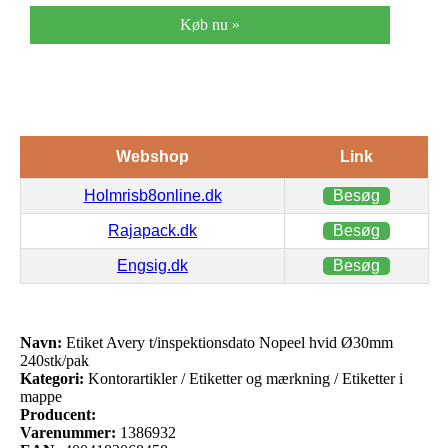
Køb nu »
Webshop
Link
Holmrisb8online.dk
Besøg
Rajapack.dk
Besøg
Engsig.dk
Besøg
Navn:
Etiket Avery t/inspektionsdato Nopeel hvid Ø30mm
240stk/pak
Kategori:
Kontorartikler / Etiketter og mærkning / Etiketter i
mappe
Producent:
Varenummer:
1386932