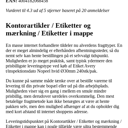
EAN:
4004182068458
Vurderet til
4.3
ud af 5 stjerner baseret på
20
anmeldelser
Kontorartikler / Etiketter og
mærkning / Etiketter i mappe
En masse internet forhandlere tildeler nu alverdens fragttyper. En
der er meget almindelig er efterhånden afhentningssteder, så du
nemt selv kan hente bestillingen på et selvvalgt tidspunkt.
Muligheden er jo meget praktisk, samt typisk ydermere den
prisbilligste leveringstype ved køb af Etiket Avery
t/inspektionsdato Nopeel hvid Ø30mm 240stk/pak.
Du kunne på samme måde tænke over at bestille varerne til
levering til din private bopæl eller ud på din arbejdsplads.
Muligheden viser sig en gang i mellem en smule mindre
prisbillig, men derudover særdeles overkommelig. Den mest
betalelige fragtmetode kan ikke benægtes at være at hente
pakken selv, men den mulighed afhænger af at du opholder dig
med kort afstand til internet shoppens adresse.
Leveringstidspunktet på Kontorartikler / Etiketter og mærkning /
Etiketter i mappe kan i nogle tilfælde være ultra bestemmende