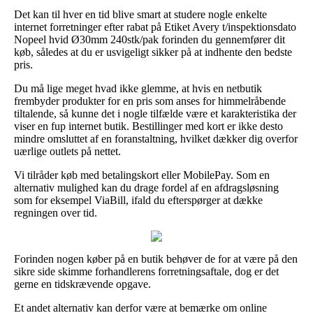
Det kan til hver en tid blive smart at studere nogle enkelte
internet forretninger efter rabat på Etiket Avery t/inspektionsdato
Nopeel hvid Ø30mm 240stk/pak forinden du gennemfører dit
køb, således at du er usvigeligt sikker på at indhente den bedste
pris.
Du må lige meget hvad ikke glemme, at hvis en netbutik
frembyder produkter for en pris som anses for himmelråbende
tiltalende, så kunne det i nogle tilfælde være et karakteristika der
viser en fup internet butik. Bestillinger med kort er ikke desto
mindre omsluttet af en foranstaltning, hvilket dækker dig overfor
uærlige outlets på nettet.
Vi tilråder køb med betalingskort eller MobilePay. Som en
alternativ mulighed kan du drage fordel af en afdragsløsning
som for eksempel ViaBill, ifald du efterspørger at dække
regningen over tid.
Forinden nogen køber på en butik behøver de for at være på den
sikre side skimme forhandlerens forretningsaftale, dog er det
gerne en tidskrævende opgave.
Et andet alternativ kan derfor være at bemærke om online