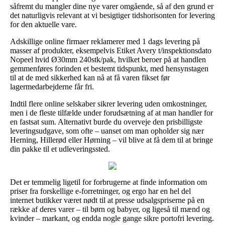
såfremt du mangler dine nye varer omgående, så af den grund er
det naturligvis relevant at vi besigtiger tidshorisonten for levering
for den aktuelle vare.
Adskillige online firmaer reklamerer med 1 dags levering på
masser af produkter, eksempelvis Etiket Avery t/inspektionsdato
Nopeel hvid Ø30mm 240stk/pak, hvilket beroer på at handlen
gemmenføres forinden et bestemt tidspunkt, med hensynstagen
til at de med sikkerhed kan nå at få varen fikset før
lagermedarbejderne får fri.
Indtil flere online selskaber sikrer levering uden omkostninger,
men i de fleste tilfælde under forudsætning af at man handler for
en fastsat sum. Alternativt burde du overveje den prisbilligste
leveringsudgave, som ofte – uanset om man opholder sig nær
Herning, Hillerød eller Hørning – vil blive at få dem til at bringe
din pakke til et udleveringssted.
Det er temmelig ligetil for forbrugerne at finde information om
priser fra forskellige e-forretninger, og ergo har en hel del
internet butikker været nødt til at presse udsalgspriserne på en
række af deres varer – til børn og babyer, og ligeså til mænd og
kvinder – markant, og endda nogle gange sikre portofri levering.