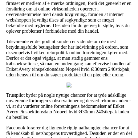
firmaet er medlem af e-mærke ordningen, fordi det generelt er en
forsikring om at online virksomheden opererer i
overensstemmelse med dansk lovgivning, foruden at internet
webshoppen jævnligt tilses af sagkyndige som er meget
bekendte med reglerne. Desuden får du genvej til støtte, hvis du
oplever problemer i forbindelse med din handel.
Tilsvarende er det godt at kunden er vidende om de mest
betydningsfulde betingelser der har indvirkning på ordren, som
eksempelvis hvilken returpolitik online forretningen kører med.
Derfor er det også vigtigt, at man stadig gemmer ens
købsbekræftelse, så man en anden gang kan eftervise handlen af
Etiket Avery t/inspektionsdato Nopeel hvid Ø30mm 240stk/pak,
uden hensyn til om du søger produkter til en pige eller dreng.
Trustpilot byder på nogle nyttige chancer for at tyde adskillige
nuværende forbrugeres observationer og derved rekommanderer
vi, at du vurderer online forretningens bedømmelser af Etiket
Avery t/inspektionsdato Nopeel hvid Ø30mm 240stk/pak inden
du bestiller.
Facebook forærer dig lignende rigtig uafhængige chancer for at
få kendskab til netshoppens troværdighed. Desuden er der en del