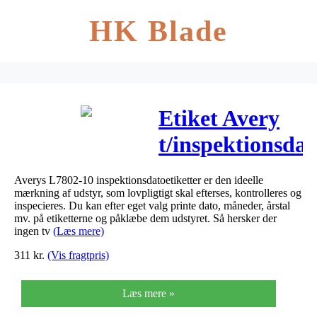
HK Blade
Etiket Avery
t/inspektionsdat
Nopeel hvid
Averys L7802-10 inspektionsdatoetiketter er den ideelle
Ø30mm
mærkning af udstyr, som lovpligtigt skal efterses, kontrolleres og
inspecieres. Du kan efter eget valg printe dato, måneder, årstal
240stk/pak
mv. på etiketterne og påklæbe dem udstyret. Så hersker der
ingen tv
(Læs mere)
311
kr.
(Vis fragtpris)
Læs mere »